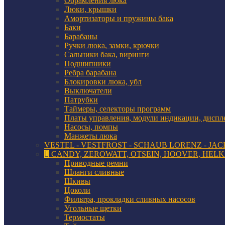
Обрамления люка
Люки, крышки
Амортизаторы и пружины бака
Баки
Барабаны
Ручки люка, замки, крючки
Сальники бака, виринги
Подшипники
Ребра барабана
Блокировки люка, убл
Выключатели
Патрубки
Таймеры, селекторы программ
Платы управления, модули индикации, диспл
Насосы, помпы
Манжеты люка
VESTEL - VESTFROST - SCHAUB LORENZ - JAC
CANDY, ZEROWATT, OTSEIN, HOOVER, HELK
Приводные ремни
Шланги сливные
Шкивы
Цоколи
Фильтра, прокладки сливных насосов
Угольные щетки
Термостаты