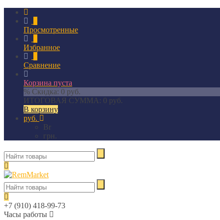
0
Просмотренные
0
Избранное
0
Сравнение
Корзина пуста
% Скидка:
0 руб.
ИТОГОВАЯ СУММА:
0 руб.
В корзину
руб.
Br
грн.
+7 (910) 418-99-73
Часы работы