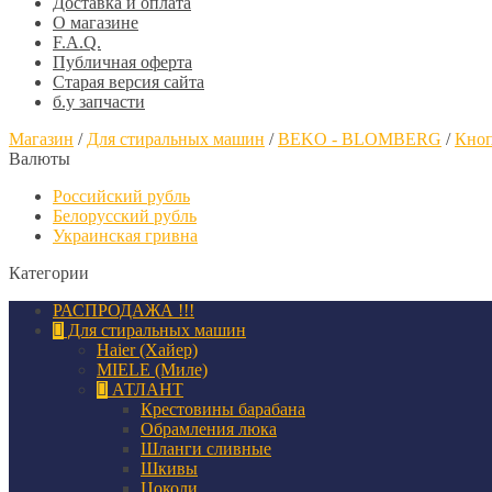
Доставка и оплата
О магазине
F.A.Q.
Публичная оферта
Старая версия сайта
б.у запчасти
Магазин
/
Для стиральных машин
/
BEKO - BLOMBERG
/
Кноп
Валюты
Российский рубль
Белорусский рубль
Украинская гривна
Категории
РАСПРОДАЖА !!!
Для стиральных машин
Haier (Хайер)
MIELE (Миле)
АТЛАНТ
Крестовины барабана
Обрамления люка
Шланги сливные
Шкивы
Цоколи