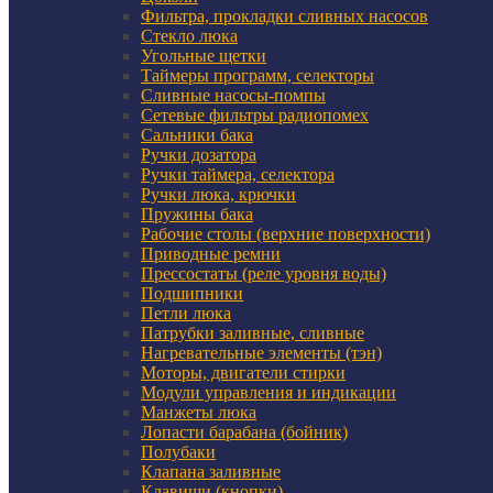
Фильтра, прокладки сливных насосов
Стекло люка
Угольные щетки
Таймеры программ, селекторы
Сливные насосы-помпы
Сетевые фильтры радиопомех
Сальники бака
Ручки дозатора
Ручки таймера, селектора
Ручки люка, крючки
Пружины бака
Рабочие столы (верхние поверхности)
Приводные ремни
Прессостаты (реле уровня воды)
Подшипники
Петли люка
Патрубки заливные, сливные
Нагревательные элементы (тэн)
Моторы, двигатели стирки
Модули управления и индикации
Манжеты люка
Лопасти барабана (бойник)
Полубаки
Клапана заливные
Клавиши (кнопки)