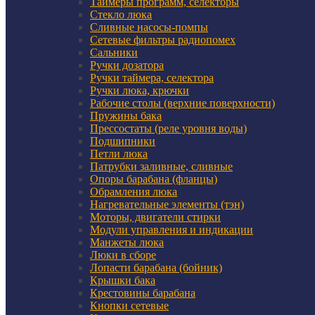
Таймеры программ, селекторы
Стекло люка
Сливные насосы-помпы
Сетевые фильтры радиопомех
Сальники
Ручки дозатора
Ручки таймера, селектора
Ручки люка, крючки
Рабочие столы (верхние поверхности)
Пружины бака
Прессостаты (реле уровня воды)
Подшипники
Петли люка
Патрубки заливные, сливные
Опоры барабана (фланцы)
Обрамления люка
Нагревательные элементы (тэн)
Моторы, двигатели стирки
Модули управления и индикации
Манжеты люка
Люки в сборе
Лопасти барабана (бойник)
Крышки бака
Крестовины барабана
Кнопки сетевые