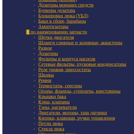
Дозаторы моющих средств
Бункеры дозатора
Блокировки люка (УБЛ)
Баки в сборе, барабаны
Амортизаторы
по наименованию запчасти
Щетки двигателя
Шланги сливные и заливные, аквастопы
Разное
Дозаторы
Фильтры и корпуса насосов
Сетевые фильтры, пусковые конденсаторы
Реле уровня, прессостаты
Шкивы
Ремни
Термостаты, сенсоры
Опоры, фланцы, суппорты, крестовины
Крышки бака
Кэны, клапаны
Тэны, нагреватели
Двигатели, моторы, тахо датчики
Кнопки, клавиши, ручки управления
Петли люка
Стекла люка