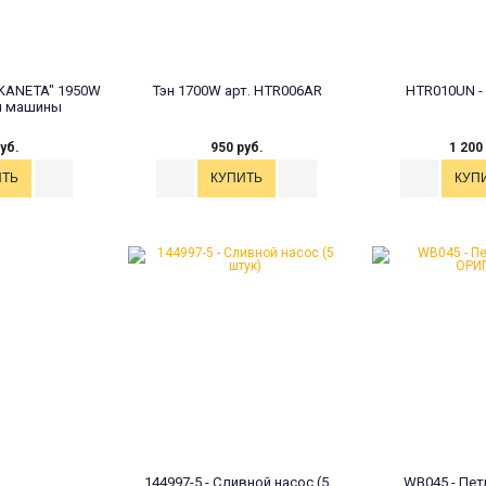
"KANETA" 1950W
Тэн 1700W арт. HTR006AR
HTR010UN -
й машины
уб.
950 руб.
1 200
144997-5 - Сливной насос (5
WB045 - Пет