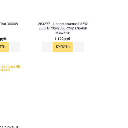
 Тэн 3000W
283277 - Насос сливной 35W
LEILI BPX2-285L стиральной
машины
 руб.
1 190 руб.
ля люка НЕ