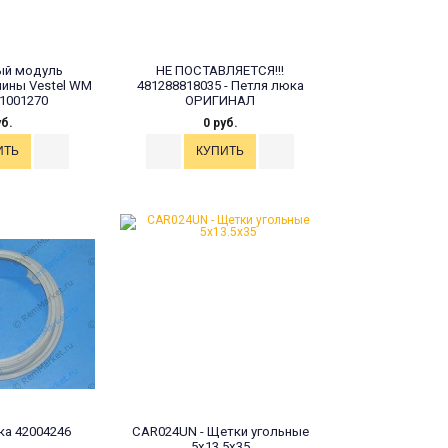
ый модуль
НЕ ПОСТАВЛЯЕТСЯ!!!
ины Vestel WM
481288818035 - Петля люка
21001270
ОРИГИНАЛ
уб.
0 руб.
а 42004246
CAR024UN - Щетки угольные
5x13.5x35