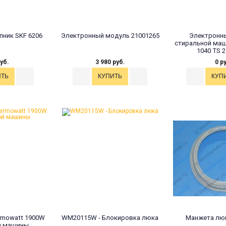
пник SKF 6206
Электронный модуль 21001265
Электронн
стиральной маш
1040 TS 
уб.
3 980 руб.
0 р
ermowatt 1900W
WM20115W - Блокировка люка
Манжета люк
й машины