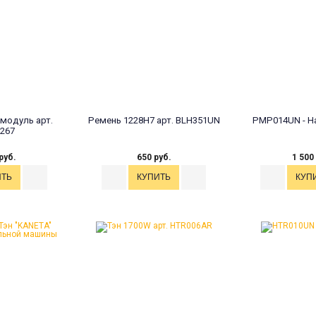
модуль арт.
Ремень 1228H7 арт. BLH351UN
PMP014UN - Н
267
руб.
650 руб.
1 500