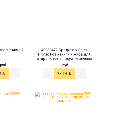
асос сливной
49032472 Средство Care+
Protect от накипи и жира для
стиральных и посудомоечных
машин
 руб.
0 руб.