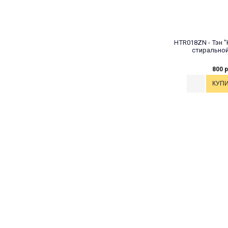
HTR018ZN - Тэн 
стирально
800 р