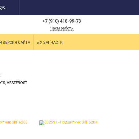
руб.
+7 (910) 418-99-73
Часы работы
Я ВЕРСИЯ САЙТА
Б.У ЗАПЧАСТИ
E
Y'S
, VESTFROST