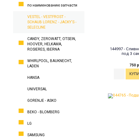
по наименованию запчасти
VESTEL - VESTFROST -
SCHAUB LORENZ - JACKY'S -
SELECLINE
CANDY, ZEROWATT, OTSEIN,
HOOVER, HELKAMA,
144997 - Сливн
ROSIERES, IBERNA
под 3 са
WHIRLPOOL, BAUKNECHT,
750 р
LADEN
HANSA
UNIVERSAL
GORENJE - ASKO
BEKO - BLOMBERG
LG
SAMSUNG