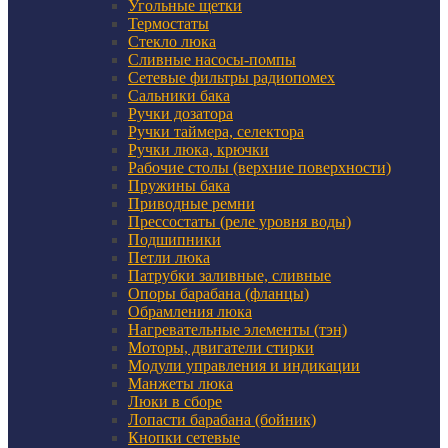
Угольные щетки
Термостаты
Стекло люка
Сливные насосы-помпы
Сетевые фильтры радиопомех
Сальники бака
Ручки дозатора
Ручки таймера, селектора
Ручки люка, крючки
Рабочие столы (верхние поверхности)
Пружины бака
Приводные ремни
Прессостаты (реле уровня воды)
Подшипники
Петли люка
Патрубки заливные, сливные
Опоры барабана (фланцы)
Обрамления люка
Нагревательные элементы (тэн)
Моторы, двигатели стирки
Модули управления и индикации
Манжеты люка
Люки в сборе
Лопасти барабана (бойник)
Кнопки сетевые