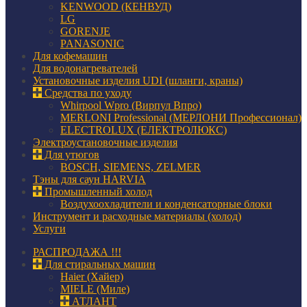
KENWOOD (КЕНВУД)
LG
GORENJE
PANASONIC
Для кофемашин
Для водонагревателей
Установочные изделия UDI (шланги, краны)
Средства по уходу
Whirpool Wpro (Вирпул Впро)
MERLONI Professional (МЕРЛОНИ Профессионал)
ELECTROLUX (ЕЛЕКТРОЛЮКС)
Электроустановочные изделия
Для утюгов
BOSCH, SIEMENS, ZELMER
Тэны для саун HARVIA
Промышленный холод
Воздухоохладители и конденсаторные блоки
Инструмент и расходные материалы (холод)
Услуги
РАСПРОДАЖА !!!
Для стиральных машин
Haier (Хайер)
MIELE (Миле)
АТЛАНТ