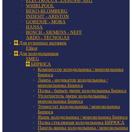
ELECTROLUX, ZANUSSI, AEG
WHIRLPOOL
BEKO-BLOMBERG
INDESIT - ARISTON
GORENJE - MORA
HANSA
BOSCH - SIEMENS - NEFF
ARDO - TECNOGAS
Для кухонных вытяжек
Elikor
Для холодильников
SMEG
БИРЮСА
Компрессор холодильника / морозильника
Бирюса
Лампа - индикатор холодильника /
морозильника Бирюса
Полка - барьер двери холодильника Бирюса
Уплотнитель двери холодильника /
морозильника Бирюса
Термостат холодильника / морозильника
Бирюса
Ящик холодильника / морозильника Бирюса
Полка стеклянная холодильника БИРЮСА
Панель ящика холодильника / морозильника