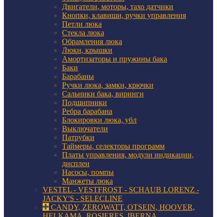
Двигатели, моторы, тахо датчики
Кнопки, клавиши, ручки управления
Петли люка
Стекла люка
Обрамления люка
Люки, крышки
Амортизаторы и пружины бака
Баки
Барабаны
Ручки люка, замки, крючки
Сальники бака, виринги
Подшипники
Ребра барабана
Блокировки люка, убл
Выключатели
Патрубки
Таймеры, селекторы программ
Платы управления, модули индикации,
дисплеи
Насосы, помпы
Манжеты люка
VESTEL - VESTFROST - SCHAUB LORENZ -
JACKY'S - SELECLINE
CANDY, ZEROWATT, OTSEIN, HOOVER,
HELKAMA, ROSIERES, IBERNA