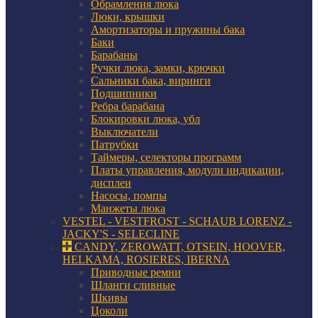
Обрамления люка
Люки, крышки
Амортизаторы и пружины бака
Баки
Барабаны
Ручки люка, замки, крючки
Сальники бака, виринги
Подшипники
Ребра барабана
Блокировки люка, убл
Выключатели
Патрубки
Таймеры, селекторы программ
Платы управления, модули индикации,
дисплеи
Насосы, помпы
Манжеты люка
VESTEL - VESTFROST - SCHAUB LORENZ -
JACKY'S - SELECLINE
CANDY, ZEROWATT, OTSEIN, HOOVER,
HELKAMA, ROSIERES, IBERNA
Приводные ремни
Шланги сливные
Шкивы
Цоколи