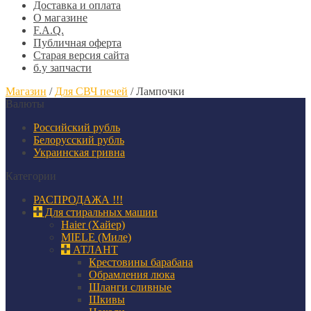
Доставка и оплата
О магазине
F.A.Q.
Публичная оферта
Старая версия сайта
б.у запчасти
Магазин
/
Для СВЧ печей
/
Лампочки
Валюты
Российский рубль
Белорусский рубль
Украинская гривна
Категории
РАСПРОДАЖА !!!
Для стиральных машин
Haier (Хайер)
MIELE (Миле)
АТЛАНТ
Крестовины барабана
Обрамления люка
Шланги сливные
Шкивы