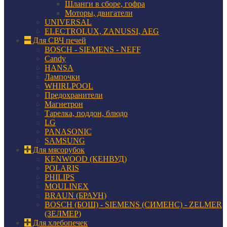
Шланги в сборе, гофра
Моторы, двигатели
UNIVERSAL
ELECTROLUX, ZANUSSI, AEG
Для СВЧ печей
BOSCH - SIEMENS - NEFF
Candy
HANSA
Лампочки
WHIRLPOOL
Предохранители
Магнетрон
Тарелка, поддон, блюдо
LG
PANASONIC
SAMSUNG
Для мясорубок
KENWOOD (КЕНВУД)
POLARIS
PHILIPS
MOULINEX
BRAUN (БРАУН)
BOSCH (БОШ) - SIEMENS (СИМЕНС) - ZELMER
(ЗЕЛМЕР)
Для хлебопечек