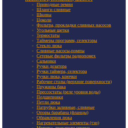
Приводные ремни
Шланги сливные
Шкивы
Цоколи
Фильтра, прокладки сливных насосов
Угольные щетки
Термостаты
Таймеры программ, селекторы
Стекло люка
Сливные насосы-помпы
Сетевые фильтры радиопомех
Сальники
Ручки дозатора
Ручки таймера, селектора
Ручки люка, крючки
Рабочие столы (верхние поверхности)
Пружины бака
Прессостаты (реле уровня воды)
Подшипники
Петли люка
Патрубки заливные, сливные
Опоры барабана (фланцы)
Обрамления люка
Нагревательные элементы (тэн)
Моторы, двигатели стирки