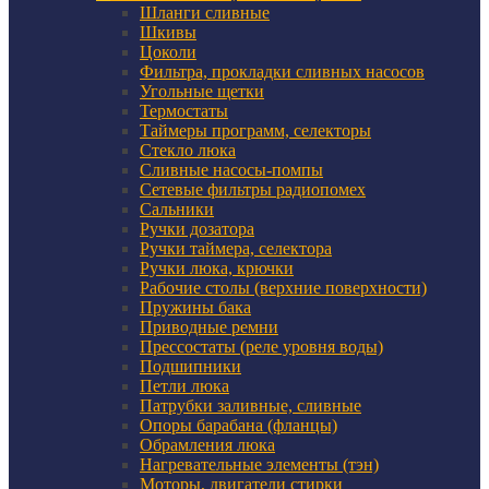
Шланги сливные
Шкивы
Цоколи
Фильтра, прокладки сливных насосов
Угольные щетки
Термостаты
Таймеры программ, селекторы
Стекло люка
Сливные насосы-помпы
Сетевые фильтры радиопомех
Сальники
Ручки дозатора
Ручки таймера, селектора
Ручки люка, крючки
Рабочие столы (верхние поверхности)
Пружины бака
Приводные ремни
Прессостаты (реле уровня воды)
Подшипники
Петли люка
Патрубки заливные, сливные
Опоры барабана (фланцы)
Обрамления люка
Нагревательные элементы (тэн)
Моторы, двигатели стирки