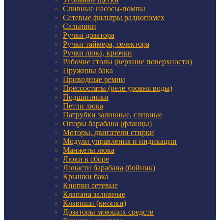
Сливные насосы-помпы
Сетевые фильтры радиопомех
Сальники
Ручки дозатора
Ручки таймера, селектора
Ручки люка, крючки
Рабочие столы (верхние поверхности)
Пружины бака
Приводные ремни
Прессостаты (реле уровня воды)
Подшипники
Петли люка
Патрубки заливные, сливные
Опоры барабана (фланцы)
Моторы, двигатели стирки
Модули управления и индикации
Манжеты люка
Люки в сборе
Лопасти барабана (бойник)
Крышки бака
Кнопки сетевые
Клапана заливные
Клавиши (кнопки)
Дозаторы моющих средств