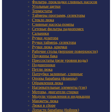
Фильтра, прокладки сливных насосов
Угольные щетки
Термостаты
Таймеры программ, селекторы
Стекло люка
Сливные насосы-помпы
Сетевые фильтры радиопомех
Сальники
Ручки дозатора
Ручки таймера, селектора
Ручки люка, крючки
Рабочие столы (верхние поверхности)
Пружины бака
Прессостаты (реле уровня воды)
Подшипники
Петли люка
Патрубки заливные, сливные
Опоры барабана (фланцы)
Обрамления люка
Нагревательные элементы (тэн)
Моторы, двигатели стирки
Модули управления и индикации
Манжеты люка
Люки в сборе
Лопасти барабана (бойник)