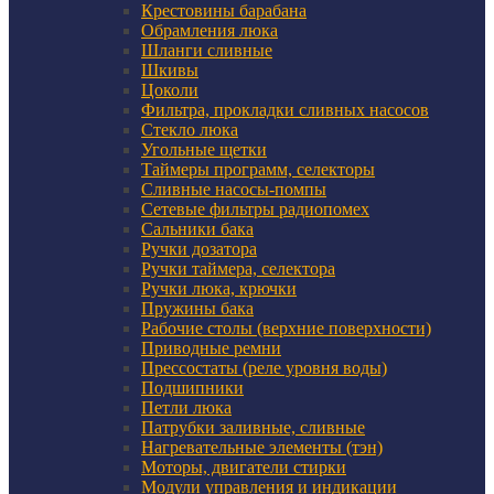
Крестовины барабана
Обрамления люка
Шланги сливные
Шкивы
Цоколи
Фильтра, прокладки сливных насосов
Стекло люка
Угольные щетки
Таймеры программ, селекторы
Сливные насосы-помпы
Сетевые фильтры радиопомех
Сальники бака
Ручки дозатора
Ручки таймера, селектора
Ручки люка, крючки
Пружины бака
Рабочие столы (верхние поверхности)
Приводные ремни
Прессостаты (реле уровня воды)
Подшипники
Петли люка
Патрубки заливные, сливные
Нагревательные элементы (тэн)
Моторы, двигатели стирки
Модули управления и индикации