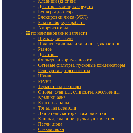
Клавиши (кнопки)
Дозаторы моющих средств
Бункеры дозатора
Блокировки люка (УБЛ)
Баки в сборе, барабаны
Амортизаторы
по наименованию запчасти
Щетки двигателя
Шланги сливные и заливные, аквастопы
Разное
Дозаторы
Фильтры и корпуса насосов
Сетевые фильтры, пусковые конденсаторы
Реле уровня, прессостаты
Шкивы
Ремни
Термостаты, сенсоры
Опоры, фланцы, суппорты, крестовины
Крышки бака
Кэны, клапаны
Тэны, нагреватели
Двигатели, моторы, тахо датчики
Кнопки, клавиши, ручки управления
Петли люка
Стекла люка