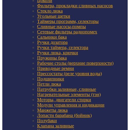
Цоколи
Фильтра, прокладки сливных насосов
Стекло люка
Угольные щетки
Таймеры программ, селекторы
Сливные насосы-помпы
Сетевые фильтры радиопомех
Сальники бака
Ручки дозатора
Ручки таймера, селектора
Ручки люка, крючки
Пружины бака
Рабочие столы (верхние поверхности)
Приводные ремни
Прессостаты (реле уровня воды)
Подшипники
Петли люка
Патрубки заливные, сливные
Нагревательные элементы (тэн)
Моторы, двигатели стирки
Модули управления и индикации
Манжеты люка
Лопасти барабана (бойник)
Полубаки
Клапана заливные