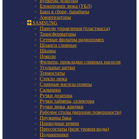
Бункеры дозатора
Блокировки люка (УБЛ)
Баки в сборе, барабаны
Амортизаторы
SAMSUNG
Панели управления (пластмасса)
Трансформаторы
Сетевые фильтры радиопомех
Шланги сливные
Шкивы
Цоколи
Фильтра, прокладки сливных насосов
Угольные щетки
Термостаты
Стекло люка
Сливные насосы-помпы
Сальники
Ручки дозатора
Ручки таймера, селектора
Ручки люка, крючки
Рабочие столы (верхние поверхности)
Пружины бака
Приводные ремни
Прессостаты (реле уровня воды)
Подшипники