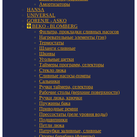
Амортизаторы
HANSA
UNIVERSAL
GORENJE - ASKO
BEKO - BLOMBERG
Фильтра, прокладки сливных насосов
Нагревательные элементы (тэн)
Термостаты
Шланги сливные
Шкивы
Угольные щетки
Таймеры программ, селекторы
Стекло люка
Сливные насосы-помпы
Сальники
Ручки таймера, селектора
Рабочие столы (верхние поверхности)
Ручки люка, крючки
Пружины бака
Приводные ремни
Прессостаты (реле уровня воды)
Подшипники
Петли люка
Патрубки заливные, сливные
Опоры барабана (фланцы)