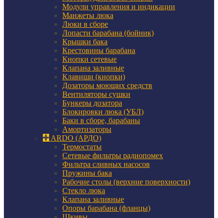
Модули управления и индикации
Манжеты люка
Люки в сборе
Лопасти барабана (бойник)
Крышки бака
Крестовины барабана
Кнопки сетевые
Клапана заливные
Клавиши (кнопки)
Дозаторы моющих средств
Вентиляторы сушки
Бункеры дозатора
Блокировки люка (УБЛ)
Баки в сборе, барабаны
Амортизаторы
ARDO (АРДО)
Термостаты
Сетевые фильтры радиопомех
Фильтра сливных насосов
Пружины бака
Рабочие столы (верхние поверхности)
Стекло люка
Клапана заливные
Опоры барабана (фланцы)
Шкивы