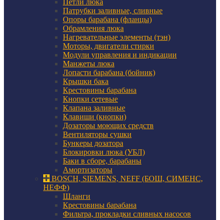
Петли люка
Патрубки заливные, сливные
Опоры барабана (фланцы)
Обрамления люка
Нагревательные элементы (тэн)
Моторы, двигатели стирки
Модули управления и индикации
Манжеты люка
Лопасти барабана (бойник)
Крышки бака
Крестовины барабана
Кнопки сетевые
Клапана заливные
Клавиши (кнопки)
Дозаторы моющих средств
Вентиляторы сушки
Бункеры дозатора
Блокировки люка (УБЛ)
Баки в сборе, барабаны
Амортизаторы
BOSCH, SIEMENS, NEFF (БОШ, СИМЕНС,
НЕФФ)
Шланги
Крестовины барабана
Фильтра, прокладки сливных насосов