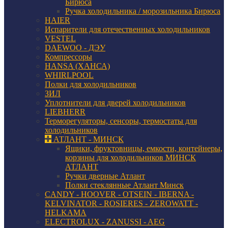
Бирюса
Ручка холодильника / морозильника Бирюса
HAIER
Испарители для отечественных холодильников
VESTEL
DAEWOO - ДЭУ
Компрессоры
HANSA (ХАНСА)
WHIRLPOOL
Полки для холодильников
ЗИЛ
Уплотнители для дверей холодильников
LIEBHERR
Терморегуляторы, сенсоры, термостаты для
холодильников
АТЛАНТ - МИНСК
Ящики, фруктовницы, емкости, контейнеры,
корзины для холодильников МИНСК
АТЛАНТ
Ручки дверные Атлант
Полки стеклянные Атлант Минск
CANDY - HOOVER - OTSEIN - IBERNA -
KELVINATOR - ROSIERES - ZEROWATT -
HELKAMA
ELECTROLUX - ZANUSSI - AEG