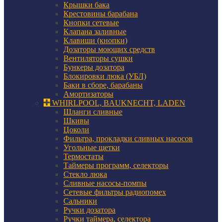
Крышки бака
Крестовины барабана
Кнопки сетевые
Клапана заливные
Клавиши (кнопки)
Дозаторы моющих средств
Вентиляторы сушки
Бункеры дозатора
Блокировки люка (УБЛ)
Баки в сборе, барабаны
Амортизаторы
WHIRLPOOL, BAUKNECHT, LADEN
Шланги сливные
Шкивы
Цоколи
Фильтра, прокладки сливных насосов
Угольные щетки
Термостаты
Таймеры программ, селекторы
Стекло люка
Сливные насосы-помпы
Сетевые фильтры радиопомех
Сальники
Ручки дозатора
Ручки таймера, селектора