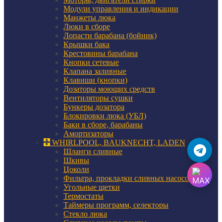
Модули управления и индикации
Манжеты люка
Люки в сборе
Лопасти барабана (бойник)
Крышки бака
Крестовины барабана
Кнопки сетевые
Клапана заливные
Клавиши (кнопки)
Дозаторы моющих средств
Вентиляторы сушки
Бункеры дозатора
Блокировки люка (УБЛ)
Баки в сборе, барабаны
Амортизаторы
WHIRLPOOL, BAUKNECHT, LADEN
Шланги сливные
Шкивы
Цоколи
Фильтра, прокладки сливных насосов
Угольные щетки
Термостаты
Таймеры программ, селекторы
Стекло люка