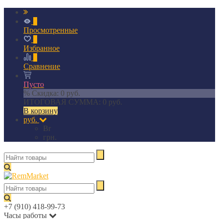
0
Просмотренные
0
Избранное
0
Сравнение
Пусто
% Скидка:
0 руб.
ИТОГОВАЯ СУММА:
0 руб.
В корзину
руб.
Br
грн.
+7 (910) 418-99-73
Часы работы