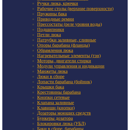
Ручки люка, крючки
Рабочие столы (верхние поверхности)
Пружины бака
Приводные ремни
Прессостаты (реле уровня воды)
Подшипники
Петли люка
Патрубки заливные, сливные
Опоры барабана (фланцы)
Обрамления люка
Нагревательные элементы (тэн)
Моторы, двигатели стирки
Модули управления и индикации
Манжеты люка
Люки в сборе
Лопасти барабана (бойник)
Крышки бака
Крестовины барабана
Кнопки сетевые
Клапана заливные
Клавиши (кнопки)
Дозаторы моющих средств
Бункеры дозатора
Блокировки люка (УБЛ)
Баки в сборе, барабаны