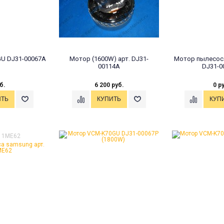
U DJ31-00067A
Мотор (1600W) арт. DJ31-
Мотор пылесоса
00114A
DJ31-0
б.
6 200 руб.
0 р
 11ME62