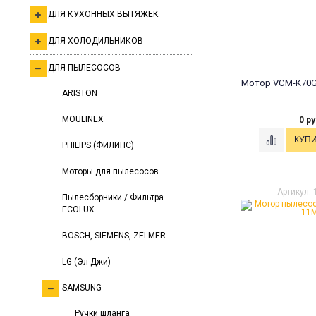
ДЛЯ КУХОННЫХ ВЫТЯЖЕК
ДЛЯ ХОЛОДИЛЬНИКОВ
ДЛЯ ПЫЛЕСОСОВ
Мотор VCM-K70G
ARISTON
MOULINEX
0 ру
PHILIPS (ФИЛИПС)
Моторы для пылесосов
Артикул:
Пылесборники / Фильтра
ECOLUX
BOSCH, SIEMENS, ZELMER
LG (Эл-Джи)
SAMSUNG
Ручки шланга