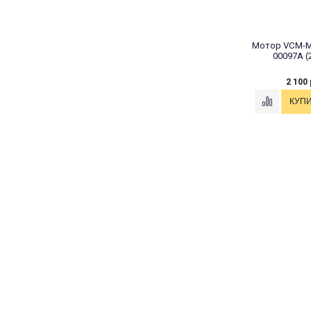
Мотор VCM-M
00097A (
2 100 