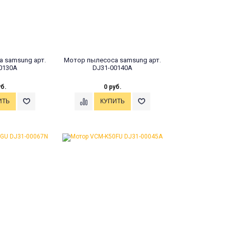
 samsung арт.
Мотор пылесоса samsung арт.
0130A
DJ31-00140A
уб.
0 руб.