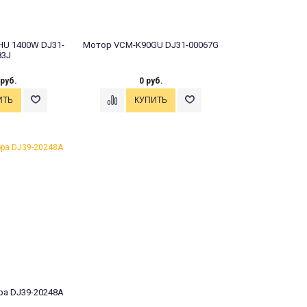
U 1400W DJ31-
Мотор VCM-K90GU DJ31-00067G
83J
 руб.
0 руб.
а DJ39-20248A