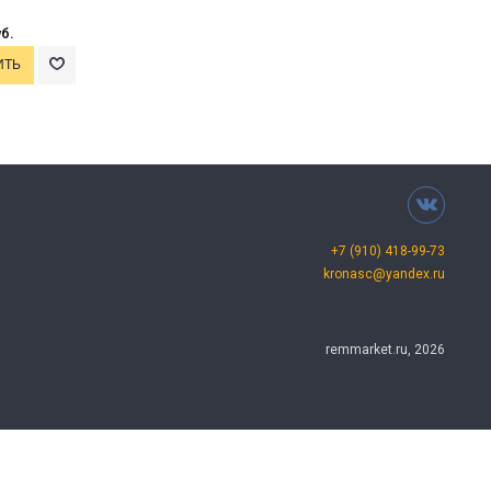
уб.
+7 (910) 418-99-73
kronasc@yandex.ru
remmarket.ru, 2026