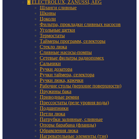
ELECTROLUX, ZANUSSI, AEG
Шланги сливные
Шкивы
Цоколи
Фильтра, прокладки сливных насосов
Угольные щетки
Термостаты
Таймеры программ, селекторы
Стекло люка
Сливные насосы-помпы
Сетевые фильтры радиопомех
Сальники
Ручки дозатора
Ручки таймера, селектора
Ручки люка, крючки
Рабочие столы (верхние поверхности)
Пружины бака
Приводные ремни
Прессостаты (реле уровня воды)
Подшипники
Петли люка
Патрубки заливные, сливные
Опоры барабана (фланцы)
Обрамления люка
Нагревательные элементы (тэн)