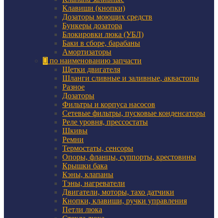
Клавиши (кнопки)
Дозаторы моющих средств
Бункеры дозатора
Блокировки люка (УБЛ)
Баки в сборе, барабаны
Амортизаторы
по наименованию запчасти
Щетки двигателя
Шланги сливные и заливные, аквастопы
Разное
Дозаторы
Фильтры и корпуса насосов
Сетевые фильтры, пусковые конденсаторы
Реле уровня, прессостаты
Шкивы
Ремни
Термостаты, сенсоры
Опоры, фланцы, суппорты, крестовины
Крышки бака
Кэны, клапаны
Тэны, нагреватели
Двигатели, моторы, тахо датчики
Кнопки, клавиши, ручки управления
Петли люка