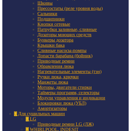
Шкивы
Прессостаты (реле уровня воды)
Сальники
Подшипники
Кнопки сетевые
Патрубки заливные, сливные
Дозаторы моющих средств
Бункеры дозатора
Крышки бака
Сливные насосы-помпы
Лопасти барабана (бойник)
Приводные ремни
Обрамления люка
Нагревательные элементы (тэн)
Ручки люка, крючки
Манжеты люка
Моторы, двигатели стирки
Таймеры программ, селекторы
Модули управления и индикации
Блокировки люка (УБЛ)
Амортизаторы
Для сушильных машин
LG
Приводные ремни LG (ЛЖ)
WHIRLPOOL, INDESIT