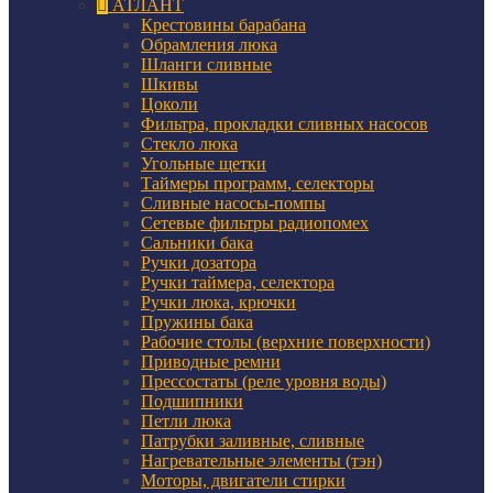
АТЛАНТ
Крестовины барабана
Обрамления люка
Шланги сливные
Шкивы
Цоколи
Фильтра, прокладки сливных насосов
Стекло люка
Угольные щетки
Таймеры программ, селекторы
Сливные насосы-помпы
Сетевые фильтры радиопомех
Сальники бака
Ручки дозатора
Ручки таймера, селектора
Ручки люка, крючки
Пружины бака
Рабочие столы (верхние поверхности)
Приводные ремни
Прессостаты (реле уровня воды)
Подшипники
Петли люка
Патрубки заливные, сливные
Нагревательные элементы (тэн)
Моторы, двигатели стирки