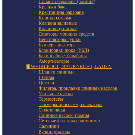
Лопасти барабана (бойник)
Крышки бака
Крестовины барабана
Кнопки сетевые
Клапана заливные
Клавиши (кнопки)
Дозаторы моющих средств
Вентиляторы сушки
Бункеры дозатора
Блокировки люка (УБЛ)
Баки в сборе, барабаны
Амортизаторы
WHIRLPOOL, BAUKNECHT, LADEN
Шланги сливные
Шкивы
Цоколи
Фильтра, прокладки сливных насосов
Угольные щетки
Термостаты
Таймеры программ, селекторы
Стекло люка
Сливные насосы-помпы
Сетевые фильтры радиопомех
Сальники
Ручки дозатора