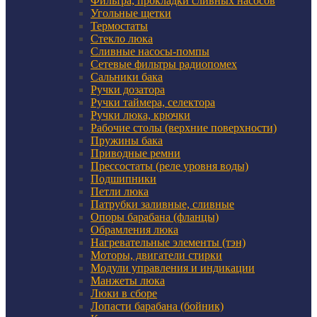
Фильтра, прокладки сливных насосов
Угольные щетки
Термостаты
Стекло люка
Сливные насосы-помпы
Сетевые фильтры радиопомех
Сальники бака
Ручки дозатора
Ручки таймера, селектора
Ручки люка, крючки
Рабочие столы (верхние поверхности)
Пружины бака
Приводные ремни
Прессостаты (реле уровня воды)
Подшипники
Петли люка
Патрубки заливные, сливные
Опоры барабана (фланцы)
Обрамления люка
Нагревательные элементы (тэн)
Моторы, двигатели стирки
Модули управления и индикации
Манжеты люка
Люки в сборе
Лопасти барабана (бойник)