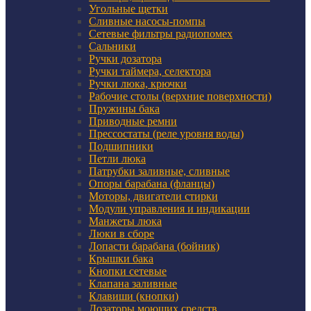
Угольные щетки
Сливные насосы-помпы
Сетевые фильтры радиопомех
Сальники
Ручки дозатора
Ручки таймера, селектора
Ручки люка, крючки
Рабочие столы (верхние поверхности)
Пружины бака
Приводные ремни
Прессостаты (реле уровня воды)
Подшипники
Петли люка
Патрубки заливные, сливные
Опоры барабана (фланцы)
Моторы, двигатели стирки
Модули управления и индикации
Манжеты люка
Люки в сборе
Лопасти барабана (бойник)
Крышки бака
Кнопки сетевые
Клапана заливные
Клавиши (кнопки)
Дозаторы моющих средств