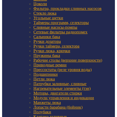
Цоколи
Фильтра, прокладки сливных насосов
Стекло люка
Угольные щетки
Таймеры программ, селекторы
Сливные насосы-помпы
Сетевые фильтры радиопомех
Сальники бака
Ручки дозатора
Ручки таймера, селектора
Ручки люка, крючки
Пружины бака
Рабочие столы (верхние поверхности)
Приводные ремни
Прессостаты (реле уровня воды)
Подшипники
Петли люка
Патрубки заливные, сливные
Нагревательные элементы (тэн)
Моторы, двигатели стирки
Модули управления и индикации
Манжеты люка
Лопасти барабана (бойник)
Полубаки
Клапана заливные