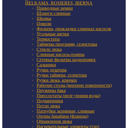
HELKAMA, ROSIERES, IBERNA
Приводные ремни
Шланги сливные
Шкивы
Цоколи
Фильтра, прокладки сливных насосов
Угольные щетки
Термостаты
Таймеры программ, селекторы
Стекло люка
Сливные насосы-помпы
Сетевые фильтры радиопомех
Сальники
Ручки дозатора
Ручки таймера, селектора
Ручки люка, крючки
Рабочие столы (верхние поверхности)
Пружины бака
Прессостаты (реле уровня воды)
Подшипники
Петли люка
Патрубки заливные, сливные
Опоры барабана (фланцы)
Обрамления люка
Нагревательные элементы (тэн)