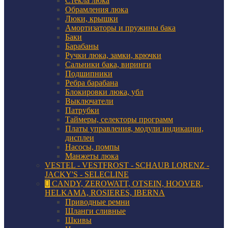
Стекла люка
Обрамления люка
Люки, крышки
Амортизаторы и пружины бака
Баки
Барабаны
Ручки люка, замки, крючки
Сальники бака, виринги
Подшипники
Ребра барабана
Блокировки люка, убл
Выключатели
Патрубки
Таймеры, селекторы программ
Платы управления, модули индикации,
дисплеи
Насосы, помпы
Манжеты люка
VESTEL - VESTFROST - SCHAUB LORENZ -
JACKY'S - SELECLINE
CANDY, ZEROWATT, OTSEIN, HOOVER,
HELKAMA, ROSIERES, IBERNA
Приводные ремни
Шланги сливные
Шкивы