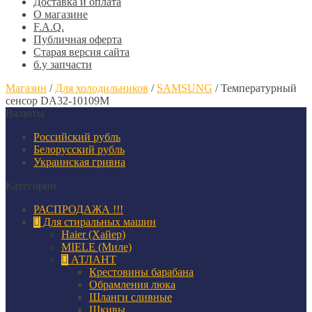
Доставка и оплата
О магазине
F.A.Q.
Публичная оферта
Старая версия сайта
б.у запчасти
Магазин
/
Для холодильников
/
SAMSUNG
/
Температурный
сенсор DA32-10109M
Валюты
Российский рубль
Белорусский рубль
Украинская гривна
Категории
РАСПРОДАЖА !!!
Для стиральных машин
Haier (Хайер)
MIELE (Миле)
АТЛАНТ
Крестовины барабана
Обрамления люка
Шланги сливные
Шкивы