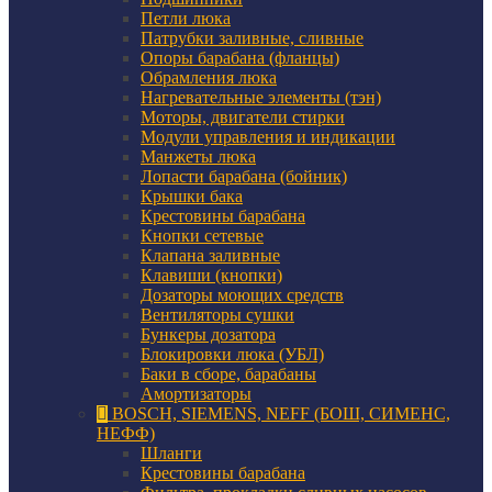
Петли люка
Патрубки заливные, сливные
Опоры барабана (фланцы)
Обрамления люка
Нагревательные элементы (тэн)
Моторы, двигатели стирки
Модули управления и индикации
Манжеты люка
Лопасти барабана (бойник)
Крышки бака
Крестовины барабана
Кнопки сетевые
Клапана заливные
Клавиши (кнопки)
Дозаторы моющих средств
Вентиляторы сушки
Бункеры дозатора
Блокировки люка (УБЛ)
Баки в сборе, барабаны
Амортизаторы
BOSCH, SIEMENS, NEFF (БОШ, СИМЕНС,
НЕФФ)
Шланги
Крестовины барабана