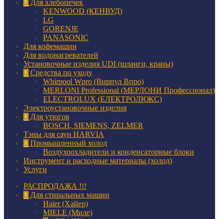
Для хлебопечек
KENWOOD (КЕНВУД)
LG
GORENJE
PANASONIC
Для кофемашин
Для водонагревателей
Установочные изделия UDI (шланги, краны)
Средства по уходу
Whirpool Wpro (Вирпул Впро)
MERLONI Professional (МЕРЛОНИ Профессионал)
ELECTROLUX (ЕЛЕКТРОЛЮКС)
Электроустановочные изделия
Для утюгов
BOSCH, SIEMENS, ZELMER
Тэны для саун HARVIA
Промышленный холод
Воздухоохладители и конденсаторные блоки
Инструмент и расходные материалы (холод)
Услуги
РАСПРОДАЖА !!!
Для стиральных машин
Haier (Хайер)
MIELE (Миле)