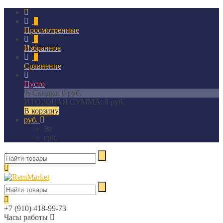
0
Просмотренные
0
Избранное
0
Сравнение
Пусто
% Скидка:
0 руб.
ИТОГОВАЯ СУММА:
0 руб.
В корзину
руб.
Br
грн.
+7 (910) 418-99-73
Часы работы