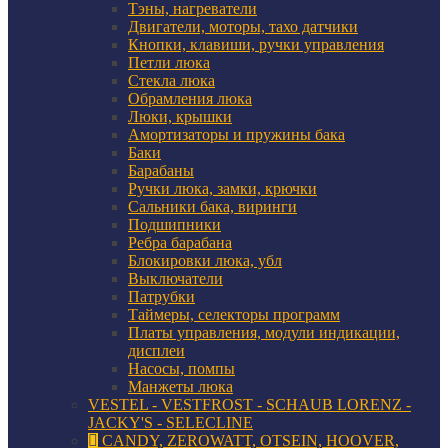
Тэны, нагреватели
Двигатели, моторы, тахо датчики
Кнопки, клавиши, ручки управления
Петли люка
Стекла люка
Обрамления люка
Люки, крышки
Амортизаторы и пружины бака
Баки
Барабаны
Ручки люка, замки, крючки
Сальники бака, виринги
Подшипники
Ребра барабана
Блокировки люка, убл
Выключатели
Патрубки
Таймеры, селекторы программ
Платы управления, модули индикации,
дисплеи
Насосы, помпы
Манжеты люка
VESTEL - VESTFROST - SCHAUB LORENZ -
JACKY'S - SELECLINE
CANDY, ZEROWATT, OTSEIN, HOOVER,