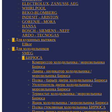
ELECTROLUX, ZANUSSI, AEG
WHIRLPOOL
BEKO-BLOMBERG
INDESIT - ARISTON
GORENJE - MORA
HANSA
BOSCH - SIEMENS - NEFF
ARDO - TECNOGAS
Для кухонных вытяжек
Elikor
Для холодильников
SMEG
БИРЮСА
Компрессор холодильника / морозильника
Бирюса
Лампа - индикатор холодильника /
морозильника Бирюса
Полка - барьер двери холодильника Бирюса
Уплотнитель двери холодильника /
морозильника Бирюса
Термостат холодильника / морозильника
Бирюса
Ящик холодильника / морозильника Бирюса
Полка стеклянная холодильника БИРЮСА
Панель ящика холодильника / морозильника