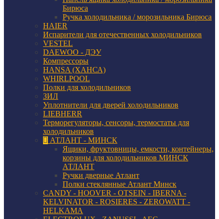
Бирюса
Ручка холодильника / морозильника Бирюса
HAIER
Испарители для отечественных холодильников
VESTEL
DAEWOO - ДЭУ
Компрессоры
HANSA (ХАНСА)
WHIRLPOOL
Полки для холодильников
ЗИЛ
Уплотнители для дверей холодильников
LIEBHERR
Терморегуляторы, сенсоры, термостаты для
холодильников
АТЛАНТ - МИНСК
Ящики, фруктовницы, емкости, контейнеры,
корзины для холодильников МИНСК
АТЛАНТ
Ручки дверные Атлант
Полки стеклянные Атлант Минск
CANDY - HOOVER - OTSEIN - IBERNA -
KELVINATOR - ROSIERES - ZEROWATT -
HELKAMA