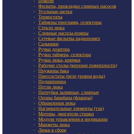
Цоколи
Фильтра, прокладки сливных насосов
Угольные щетки
Термостаты
Таймеры программ, селекторы
Стекло люка
Сливные насосы-помпы
Сетевые фильтры радиопомех
Сальники
Ручки дозатора
Ручки таймера, селектора
Ручки люка, крючки
Рабочие столы (верхние поверхности)
Пружины бака
Прессостаты (реле уровня воды)
Подшипники
Петли люка
Патрубки заливные, сливные
Опоры барабана (фланцы)
Обрамления люка
Нагревательные элементы (тэн)
Моторы, двигатели стирки
Модули управления и индикации
Манжеты люка
Люки в сборе