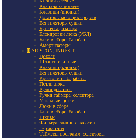
Кнопки сетевые
Клапана заливные
Клавиши (кнопки)
Дозаторы моющих средств
Вентиляторы сушки
Бункеры дозатора
Блокировки люка (УБЛ)
Баки в сборе, барабаны
Амортизаторы
ARISTON, INDESIT
Цоколи
Шланги сливные
Клавиши (кнопки)
Вентиляторы сушки
Крестовины барабана
Петли люка
Ручки дозатора
Ручки таймера, селектора
Угольные щетки
Люки в сборе
Баки в сборе, барабаны
Шкивы
Фильтра сливных насосов
Термостаты
Таймеры программ, селекторы