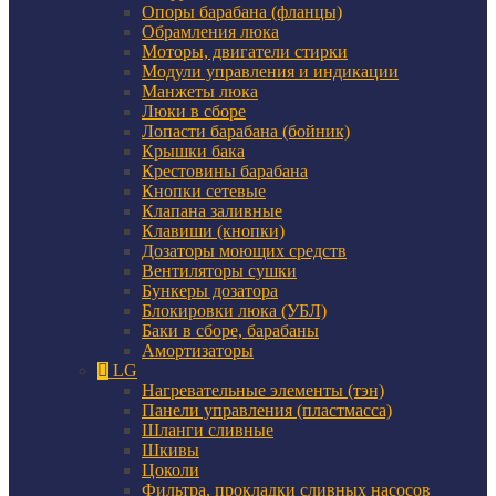
Опоры барабана (фланцы)
Обрамления люка
Моторы, двигатели стирки
Модули управления и индикации
Манжеты люка
Люки в сборе
Лопасти барабана (бойник)
Крышки бака
Крестовины барабана
Кнопки сетевые
Клапана заливные
Клавиши (кнопки)
Дозаторы моющих средств
Вентиляторы сушки
Бункеры дозатора
Блокировки люка (УБЛ)
Баки в сборе, барабаны
Амортизаторы
LG
Нагревательные элементы (тэн)
Панели управления (пластмасса)
Шланги сливные
Шкивы
Цоколи
Фильтра, прокладки сливных насосов