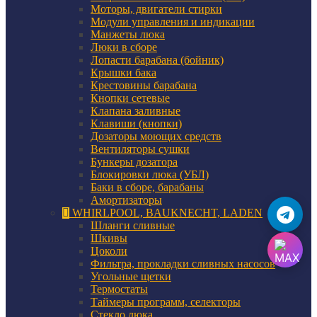
Моторы, двигатели стирки
Модули управления и индикации
Манжеты люка
Люки в сборе
Лопасти барабана (бойник)
Крышки бака
Крестовины барабана
Кнопки сетевые
Клапана заливные
Клавиши (кнопки)
Дозаторы моющих средств
Вентиляторы сушки
Бункеры дозатора
Блокировки люка (УБЛ)
Баки в сборе, барабаны
Амортизаторы
WHIRLPOOL, BAUKNECHT, LADEN
Шланги сливные
Шкивы
Цоколи
Фильтра, прокладки сливных насосов
Угольные щетки
Термостаты
Таймеры программ, селекторы
Стекло люка