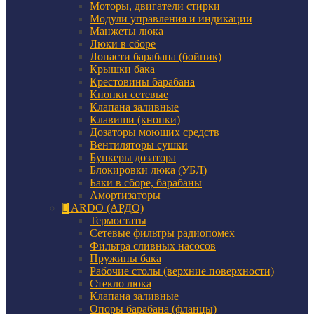
Моторы, двигатели стирки
Модули управления и индикации
Манжеты люка
Люки в сборе
Лопасти барабана (бойник)
Крышки бака
Крестовины барабана
Кнопки сетевые
Клапана заливные
Клавиши (кнопки)
Дозаторы моющих средств
Вентиляторы сушки
Бункеры дозатора
Блокировки люка (УБЛ)
Баки в сборе, барабаны
Амортизаторы
ARDO (АРДО)
Термостаты
Сетевые фильтры радиопомех
Фильтра сливных насосов
Пружины бака
Рабочие столы (верхние поверхности)
Стекло люка
Клапана заливные
Опоры барабана (фланцы)