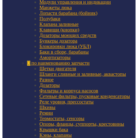
Модули управления и индикации
Манжеты люка
Лопасти барабана (бойник)
Полубаки
Клапана заливные
Клавиши (кнопки)
Дозаторы моющих средств
Бункеры дозатора
Блокировки люка (УБЛ)
Баки в сборе, барабаны
Амортизаторы
по наименованию запчасти
Щетки двигателя
Шланги сливные и заливные, аквастопы
Разное
Дозаторы
Фильтры и корпуса насосов
Сетевые фильтры, пусковые конденсаторы
Реле уровня, прессостаты
Шкивы
Ремни
Термостаты, сенсоры
Опоры, фланцы, суппорты, крестовины
Крышки бака
Кэны, клапаны