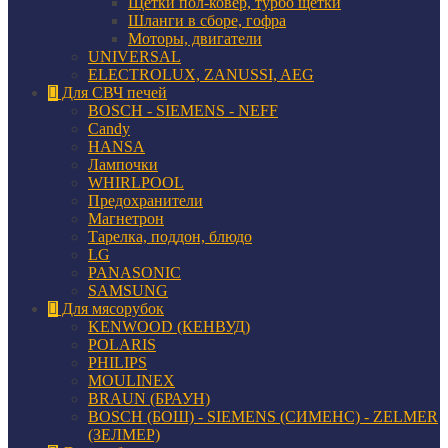
Щетки пол-ковер, турбо щетки
Шланги в сборе, гофра
Моторы, двигатели
UNIVERSAL
ELECTROLUX, ZANUSSI, AEG
Для СВЧ печей
BOSCH - SIEMENS - NEFF
Candy
HANSA
Лампочки
WHIRLPOOL
Предохранители
Магнетрон
Тарелка, поддон, блюдо
LG
PANASONIC
SAMSUNG
Для мясорубок
KENWOOD (КЕНВУД)
POLARIS
PHILIPS
MOULINEX
BRAUN (БРАУН)
BOSCH (БОШ) - SIEMENS (СИМЕНС) - ZELMER
(ЗЕЛМЕР)