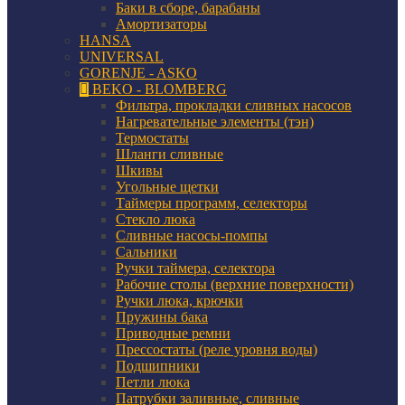
Баки в сборе, барабаны
Амортизаторы
HANSA
UNIVERSAL
GORENJE - ASKO
BEKO - BLOMBERG
Фильтра, прокладки сливных насосов
Нагревательные элементы (тэн)
Термостаты
Шланги сливные
Шкивы
Угольные щетки
Таймеры программ, селекторы
Стекло люка
Сливные насосы-помпы
Сальники
Ручки таймера, селектора
Рабочие столы (верхние поверхности)
Ручки люка, крючки
Пружины бака
Приводные ремни
Прессостаты (реле уровня воды)
Подшипники
Петли люка
Патрубки заливные, сливные