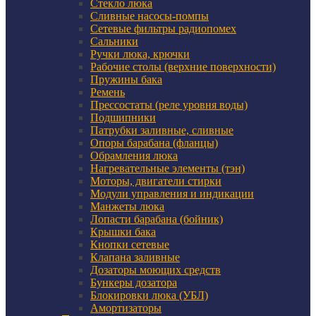
Стекло люка
Сливные насосы-помпы
Сетевые фильтры радиопомех
Сальники
Ручки люка, крючки
Рабочие столы (верхние поверхности)
Пружины бака
Ремень
Прессостаты (реле уровня воды)
Подшипники
Патрубки заливные, сливные
Опоры барабана (фланцы)
Обрамления люка
Нагревательные элементы (тэн)
Моторы, двигатели стирки
Модули управления и индикации
Манжеты люка
Лопасти барабана (бойник)
Крышки бака
Кнопки сетевые
Клапана заливные
Дозаторы моющих средств
Бункеры дозатора
Блокировки люка (УБЛ)
Амортизаторы