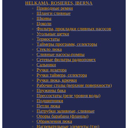
HELKAMA, ROSIERES, IBERNA
Приводные ремни
Шланги сливные
Шкивы
Цоколи
Фильтра, прокладки сливных насосов
Угольные щетки
Термостаты
Таймеры программ, селекторы
Стекло люка
Сливные насосы-помпы
Сетевые фильтры радиопомех
Сальники
Ручки дозатора
Ручки таймера, селектора
Ручки люка, крючки
Рабочие столы (верхние поверхности)
Пружины бака
Прессостаты (реле уровня воды)
Подшипники
Петли люка
Патрубки заливные, сливные
Опоры барабана (фланцы)
Обрамления люка
Нагревательные элементы (тэн)