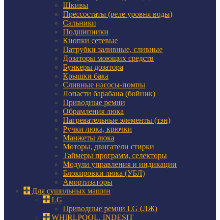
Шкивы
Прессостаты (реле уровня воды)
Сальники
Подшипники
Кнопки сетевые
Патрубки заливные, сливные
Дозаторы моющих средств
Бункеры дозатора
Крышки бака
Сливные насосы-помпы
Лопасти барабана (бойник)
Приводные ремни
Обрамления люка
Нагревательные элементы (тэн)
Ручки люка, крючки
Манжеты люка
Моторы, двигатели стирки
Таймеры программ, селекторы
Модули управления и индикации
Блокировки люка (УБЛ)
Амортизаторы
Для сушильных машин
LG
Приводные ремни LG (ЛЖ)
WHIRLPOOL, INDESIT