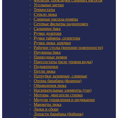
Фильтра, прокладки сливных насосов
Угольные щетки
Термостаты
Стекло люка
Сливные насосы-помпы
Сетевые фильтры радиопомех
Сальники бака
Ручки дозатора
Ручки таймера, селектора
Ручки люка, крючки
Рабочие столы (верхние поверхности)
Пружины бака
Приводные ремни
Прессостаты (реле уровня воды)
Подшипники
Петли люка
Патрубки заливные, сливные
Опоры барабана (фланцы)
Обрамления люка
Нагревательные элементы (тэн)
Моторы, двигатели стирки
Модули управления и индикации
Манжеты люка
Люки в сборе
Лопасти барабана (бойник)