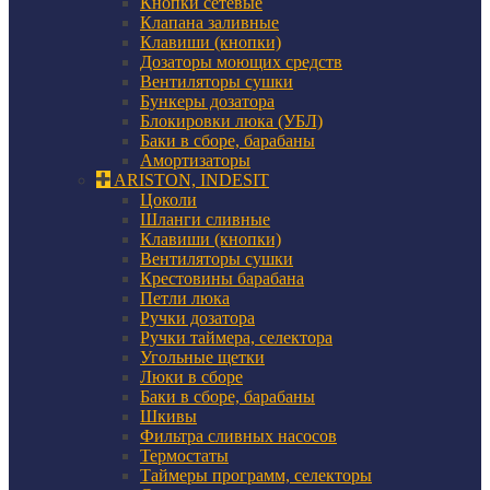
Кнопки сетевые
Клапана заливные
Клавиши (кнопки)
Дозаторы моющих средств
Вентиляторы сушки
Бункеры дозатора
Блокировки люка (УБЛ)
Баки в сборе, барабаны
Амортизаторы
ARISTON, INDESIT
Цоколи
Шланги сливные
Клавиши (кнопки)
Вентиляторы сушки
Крестовины барабана
Петли люка
Ручки дозатора
Ручки таймера, селектора
Угольные щетки
Люки в сборе
Баки в сборе, барабаны
Шкивы
Фильтра сливных насосов
Термостаты
Таймеры программ, селекторы