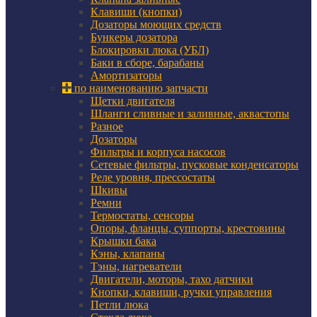
Клавиши (кнопки)
Дозаторы моющих средств
Бункеры дозатора
Блокировки люка (УБЛ)
Баки в сборе, барабаны
Амортизаторы
по наименованию запчасти
Щетки двигателя
Шланги сливные и заливные, аквастопы
Разное
Дозаторы
Фильтры и корпуса насосов
Сетевые фильтры, пусковые конденсаторы
Реле уровня, прессостаты
Шкивы
Ремни
Термостаты, сенсоры
Опоры, фланцы, суппорты, крестовины
Крышки бака
Кэны, клапаны
Тэны, нагреватели
Двигатели, моторы, тахо датчики
Кнопки, клавиши, ручки управления
Петли люка