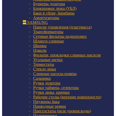
Бункеры дозатора
Блокировки люка (УБЛ)
Баки в сборе, барабаны
Амортизаторы
SAMSUNG
Панели управления (пластмасса)
Трансформаторы
Сетевые фильтры радиопомех
Шланги сливные
Шкивы
Цоколи
Фильтра, прокладки сливных насосов
Угольные щетки
Термостаты
Стекло люка
Сливные насосы-помпы
Сальники
Ручки дозатора
Ручки таймера, селектора
Ручки люка, крючки
Рабочие столы (верхние поверхности)
Пружины бака
Приводные ремни
Прессостаты (реле уровня воды)
Подшипники