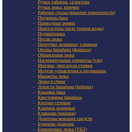
Ручки таймера, селектора
Ручки люка, крючки
Рабочие столы (верхние поверхности)
Пружины бака
Приводные ремни
Прессостаты (реле уровня воды)
Подшипники
Петли люка
Патрубки заливные, сливные
Опоры барабана (фланцы)
Обрамления люка
Нагревательные элементы (тэн)
Моторы, двигатели стирки
Модули управления и индикации
Манжеты люка
Люки в сборе
Лопасти барабана (бойник)
Крышки бака
Крестовины барабана
Кнопки сетевые
Клапана заливные
Клавиши (кнопки)
Дозаторы моющих средств
Бункеры дозатора
Блокировки люка (УБЛ)