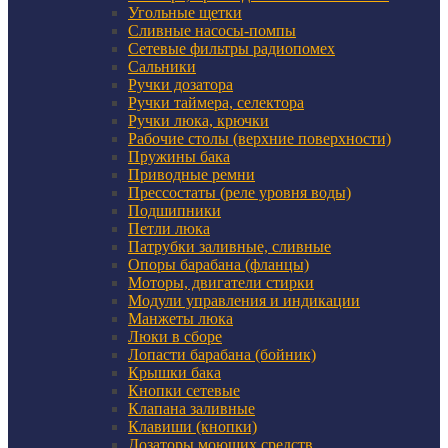
Угольные щетки
Сливные насосы-помпы
Сетевые фильтры радиопомех
Сальники
Ручки дозатора
Ручки таймера, селектора
Ручки люка, крючки
Рабочие столы (верхние поверхности)
Пружины бака
Приводные ремни
Прессостаты (реле уровня воды)
Подшипники
Петли люка
Патрубки заливные, сливные
Опоры барабана (фланцы)
Моторы, двигатели стирки
Модули управления и индикации
Манжеты люка
Люки в сборе
Лопасти барабана (бойник)
Крышки бака
Кнопки сетевые
Клапана заливные
Клавиши (кнопки)
Дозаторы моющих средств