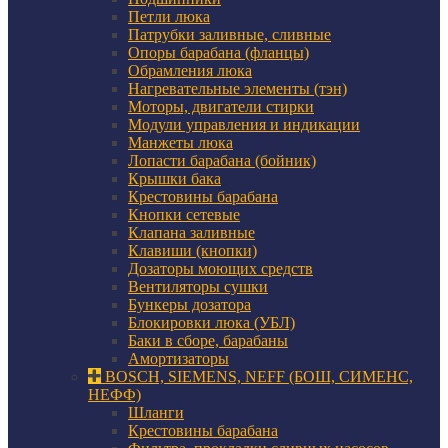
Петли люка
Патрубки заливные, сливные
Опоры барабана (фланцы)
Обрамления люка
Нагревательные элементы (тэн)
Моторы, двигатели стирки
Модули управления и индикации
Манжеты люка
Лопасти барабана (бойник)
Крышки бака
Крестовины барабана
Кнопки сетевые
Клапана заливные
Клавиши (кнопки)
Дозаторы моющих средств
Вентиляторы сушки
Бункеры дозатора
Блокировки люка (УБЛ)
Баки в сборе, барабаны
Амортизаторы
BOSCH, SIEMENS, NEFF (БОШ, СИМЕНС,
НЕФФ)
Шланги
Крестовины барабана