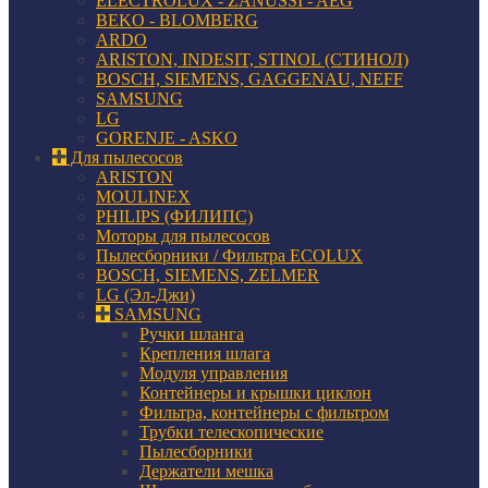
ELECTROLUX - ZANUSSI - AEG
BEKO - BLOMBERG
ARDO
ARISTON, INDESIT, STINOL (СТИНОЛ)
BOSCH, SIEMENS, GAGGENAU, NEFF
SAMSUNG
LG
GORENJE - ASKO
Для пылесосов
ARISTON
MOULINEX
PHILIPS (ФИЛИПС)
Моторы для пылесосов
Пылесборники / Фильтра ECOLUX
BOSCH, SIEMENS, ZELMER
LG (Эл-Джи)
SAMSUNG
Ручки шланга
Крепления шлага
Модуля управления
Контейнеры и крышки циклон
Фильтра, контейнеры с фильтром
Трубки телескопические
Пылесборники
Держатели мешка