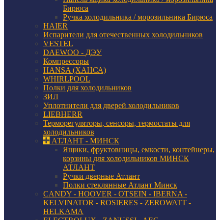
Бирюса
Ручка холодильника / морозильника Бирюса
HAIER
Испарители для отечественных холодильников
VESTEL
DAEWOO - ДЭУ
Компрессоры
HANSA (ХАНСА)
WHIRLPOOL
Полки для холодильников
ЗИЛ
Уплотнители для дверей холодильников
LIEBHERR
Терморегуляторы, сенсоры, термостаты для
холодильников
АТЛАНТ - МИНСК
Ящики, фруктовницы, емкости, контейнеры,
корзины для холодильников МИНСК
АТЛАНТ
Ручки дверные Атлант
Полки стеклянные Атлант Минск
CANDY - HOOVER - OTSEIN - IBERNA -
KELVINATOR - ROSIERES - ZEROWATT -
HELKAMA