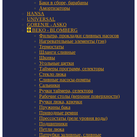
Баки в сборе, барабаны
Амортизаторы
HANSA
UNIVERSAL
GORENJE - ASKO
BEKO - BLOMBERG
Фильтра, прокладки сливных насосов
Нагревательные элементы (тэн)
Термостаты
Шланги сливные
Шкивы
Угольные щетки
Таймеры программ, селекторы
Стекло люка
Сливные насосы-помпы
Сальники
Ручки таймера, селектора
Рабочие столы (верхние поверхности)
Ручки люка, крючки
Пружины бака
Приводные ремни
Прессостаты (реле уровня воды)
Подшипники
Петли люка
Патрубки заливные, сливные