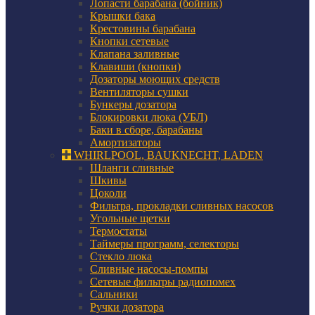
Лопасти барабана (бойник)
Крышки бака
Крестовины барабана
Кнопки сетевые
Клапана заливные
Клавиши (кнопки)
Дозаторы моющих средств
Вентиляторы сушки
Бункеры дозатора
Блокировки люка (УБЛ)
Баки в сборе, барабаны
Амортизаторы
WHIRLPOOL, BAUKNECHT, LADEN
Шланги сливные
Шкивы
Цоколи
Фильтра, прокладки сливных насосов
Угольные щетки
Термостаты
Таймеры программ, селекторы
Стекло люка
Сливные насосы-помпы
Сетевые фильтры радиопомех
Сальники
Ручки дозатора