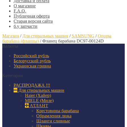
Доставка и оплата
О магазине
F.A.Q.
Публичная оферта
Старая версия сайта
б.у запчасти
Магазин
/
Для стиральных машин
/
SAMSUNG
/
Опоры
барабана (фланцы)
/
Фланец барабана DC97-00124D
Валюты
Российский рубль
Белорусский рубль
Украинская гривна
Категории
РАСПРОДАЖА !!!
Для стиральных машин
Haier (Хайер)
MIELE (Миле)
АТЛАНТ
Крестовины барабана
Обрамления люка
Шланги сливные
Шкивы