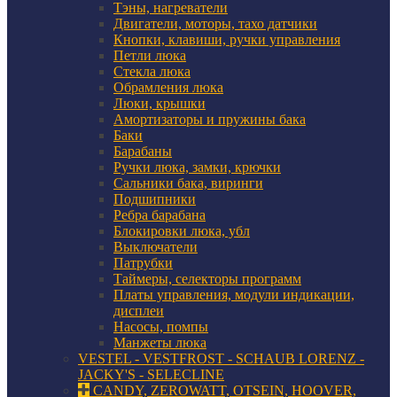
Тэны, нагреватели
Двигатели, моторы, тахо датчики
Кнопки, клавиши, ручки управления
Петли люка
Стекла люка
Обрамления люка
Люки, крышки
Амортизаторы и пружины бака
Баки
Барабаны
Ручки люка, замки, крючки
Сальники бака, виринги
Подшипники
Ребра барабана
Блокировки люка, убл
Выключатели
Патрубки
Таймеры, селекторы программ
Платы управления, модули индикации,
дисплеи
Насосы, помпы
Манжеты люка
VESTEL - VESTFROST - SCHAUB LORENZ -
JACKY'S - SELECLINE
CANDY, ZEROWATT, OTSEIN, HOOVER,