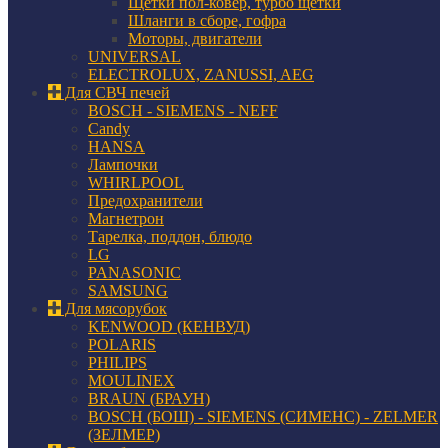
Щетки пол-ковер, турбо щетки
Шланги в сборе, гофра
Моторы, двигатели
UNIVERSAL
ELECTROLUX, ZANUSSI, AEG
Для СВЧ печей
BOSCH - SIEMENS - NEFF
Candy
HANSA
Лампочки
WHIRLPOOL
Предохранители
Магнетрон
Тарелка, поддон, блюдо
LG
PANASONIC
SAMSUNG
Для мясорубок
KENWOOD (КЕНВУД)
POLARIS
PHILIPS
MOULINEX
BRAUN (БРАУН)
BOSCH (БОШ) - SIEMENS (СИМЕНС) - ZELMER
(ЗЕЛМЕР)