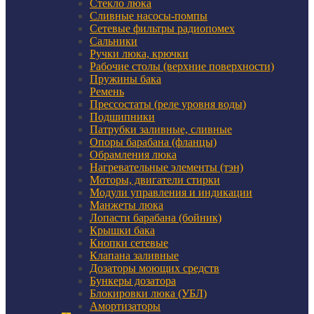
Стекло люка
Сливные насосы-помпы
Сетевые фильтры радиопомех
Сальники
Ручки люка, крючки
Рабочие столы (верхние поверхности)
Пружины бака
Ремень
Прессостаты (реле уровня воды)
Подшипники
Патрубки заливные, сливные
Опоры барабана (фланцы)
Обрамления люка
Нагревательные элементы (тэн)
Моторы, двигатели стирки
Модули управления и индикации
Манжеты люка
Лопасти барабана (бойник)
Крышки бака
Кнопки сетевые
Клапана заливные
Дозаторы моющих средств
Бункеры дозатора
Блокировки люка (УБЛ)
Амортизаторы