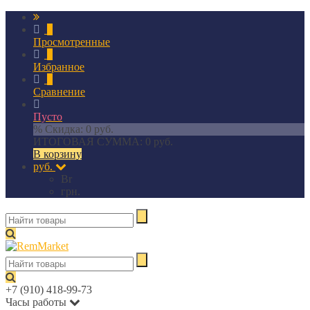
0
Просмотренные
0
Избранное
0
Сравнение
Пусто
% Скидка:
0 руб.
ИТОГОВАЯ СУММА:
0 руб.
В корзину
руб.
Br
грн.
+7 (910) 418-99-73
Часы работы