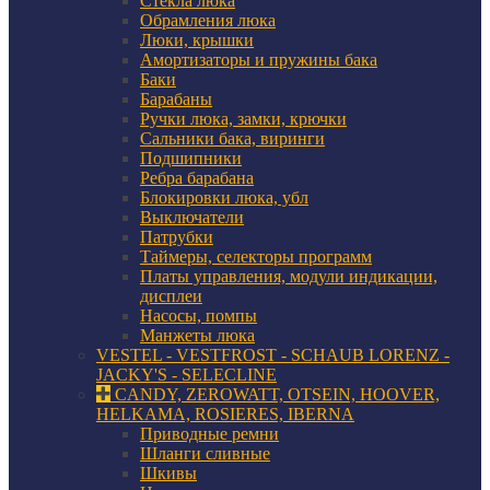
Стекла люка
Обрамления люка
Люки, крышки
Амортизаторы и пружины бака
Баки
Барабаны
Ручки люка, замки, крючки
Сальники бака, виринги
Подшипники
Ребра барабана
Блокировки люка, убл
Выключатели
Патрубки
Таймеры, селекторы программ
Платы управления, модули индикации,
дисплеи
Насосы, помпы
Манжеты люка
VESTEL - VESTFROST - SCHAUB LORENZ -
JACKY'S - SELECLINE
CANDY, ZEROWATT, OTSEIN, HOOVER,
HELKAMA, ROSIERES, IBERNA
Приводные ремни
Шланги сливные
Шкивы