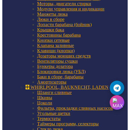
Моторы, двигатели стирки
Модули управления и индикации
Манжеты люка
Люки в сборе
Лопасти барабана (бойник)
Крышки бака
Крестовины барабана
Кнопки сетевые
Клапана заливные
Клавиши (кнопки)
Дозаторы моющих средств
Вентиляторы сушки
Бункеры дозатора
Блокировки люка (УБЛ)
Баки в сборе, барабаны
Амортизаторы
WHIRLPOOL, BAUKNECHT, LADEN
Шланги сливные
Шкивы
Цоколи
Фильтра, прокладки сливных насосов
Угольные щетки
Термостаты
Таймеры программ, селекторы
Стекло люка