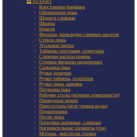
АТЛАНТ
Крестовины барабана
Обрамления люка
Шланги сливные
Шкивы
Цоколи
Фильтра, прокладки сливных насосов
Стекло люка
Угольные щетки
Таймеры программ, селекторы
Сливные насосы-помпы
Сетевые фильтры радиопомех
Сальники бака
Ручки дозатора
Ручки таймера, селектора
Ручки люка, крючки
Пружины бака
Рабочие столы (верхние поверхности)
Приводные ремни
Прессостаты (реле уровня воды)
Подшипники
Петли люка
Патрубки заливные, сливные
Нагревательные элементы (тэн)
Моторы, двигатели стирки