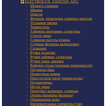
ELECTROLUX, ZANUSSI, AEG
Шланги сливные
Шкивы
Цоколи
Фильтра, прокладки сливных насосов
Угольные щетки
Термостаты
Таймеры программ, селекторы
Стекло люка
Сливные насосы-помпы
Сетевые фильтры радиопомех
Сальники
Ручки дозатора
Ручки таймера, селектора
Ручки люка, крючки
Рабочие столы (верхние поверхности)
Пружины бака
Приводные ремни
Прессостаты (реле уровня воды)
Подшипники
Петли люка
Патрубки заливные, сливные
Опоры барабана (фланцы)
Обрамления люка
Нагревательные элементы (тэн)