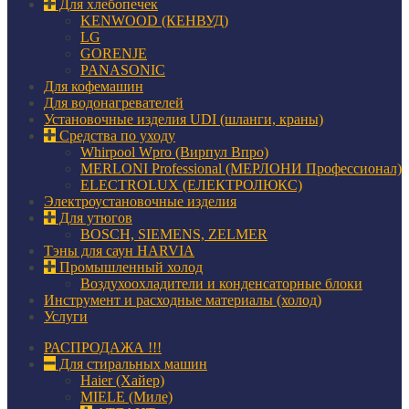
Для хлебопечек
KENWOOD (КЕНВУД)
LG
GORENJE
PANASONIC
Для кофемашин
Для водонагревателей
Установочные изделия UDI (шланги, краны)
Средства по уходу
Whirpool Wpro (Вирпул Впро)
MERLONI Professional (МЕРЛОНИ Профессионал)
ELECTROLUX (ЕЛЕКТРОЛЮКС)
Электроустановочные изделия
Для утюгов
BOSCH, SIEMENS, ZELMER
Тэны для саун HARVIA
Промышленный холод
Воздухоохладители и конденсаторные блоки
Инструмент и расходные материалы (холод)
Услуги
РАСПРОДАЖА !!!
Для стиральных машин
Haier (Хайер)
MIELE (Миле)