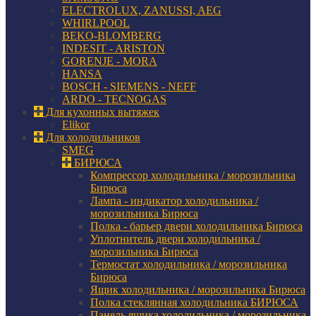
ELECTROLUX, ZANUSSI, AEG
WHIRLPOOL
BEKO-BLOMBERG
INDESIT - ARISTON
GORENJE - MORA
HANSA
BOSCH - SIEMENS - NEFF
ARDO - TECNOGAS
Для кухонных вытяжек
Elikor
Для холодильников
SMEG
БИРЮСА
Компрессор холодильника / морозильника
Бирюса
Лампа - индикатор холодильника /
морозильника Бирюса
Полка - барьер двери холодильника Бирюса
Уплотнитель двери холодильника /
морозильника Бирюса
Термостат холодильника / морозильника
Бирюса
Ящик холодильника / морозильника Бирюса
Полка стеклянная холодильника БИРЮСА
Панель ящика холодильника / морозильника