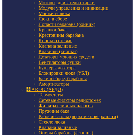
Моторы, двигатели стирки
Модули управления и индикации
Манжеты люка
Люки в сборе
Лопасти барабана (бойник)
Крышки бака
Крестовины барабана
Кнопки сетевые
Клапана заливные
Клавиши (кнопки)
Дозаторы моющих средств
Вентиляторы сушки
Бункеры дозатора
Блокировки люка (УБЛ)
Баки в сборе, барабаны
Амортизаторы
ARDO (АРДО)
Термостаты
Сетевые фильтры радиопомех
Фильтра сливных насосов
Пружины бака
Рабочие столы (верхние поверхности)
Стекло люка
Клапана заливные
Опоры барабана (фланцы)