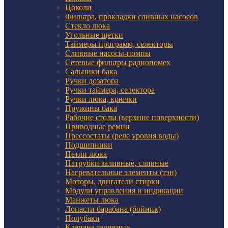
Цоколи
Фильтра, прокладки сливных насосов
Стекло люка
Угольные щетки
Таймеры программ, селекторы
Сливные насосы-помпы
Сетевые фильтры радиопомех
Сальники бака
Ручки дозатора
Ручки таймера, селектора
Ручки люка, крючки
Пружины бака
Рабочие столы (верхние поверхности)
Приводные ремни
Прессостаты (реле уровня воды)
Подшипники
Петли люка
Патрубки заливные, сливные
Нагревательные элементы (тэн)
Моторы, двигатели стирки
Модули управления и индикации
Манжеты люка
Лопасти барабана (бойник)
Полубаки
Клапана заливные