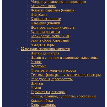
Модули управления и индикации
Манжеты люка
Лопасти барабана (бойник)
Полубаки
Клапана заливные
Клавиши (кнопки)
Дозаторы моющих средств
Бункеры дозатора
Блокировки люка (УБЛ)
Баки в сборе, барабаны
Амортизаторы
по наименованию запчасти
Щетки двигателя
Шланги сливные и заливные, аквастопы
Разное
Дозаторы
Фильтры и корпуса насосов
Сетевые фильтры, пусковые конденсаторы
Реле уровня, прессостаты
Шкивы
Ремни
Термостаты, сенсоры
Опоры, фланцы, суппорты, крестовины
Крышки бака
Кэны, клапаны