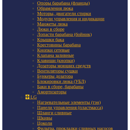
Опоры барабана (фланцы)
Обрамления люка
Моторы, двигатели стирки
Модули управления и индикации
Манжеты люка
Люки в сборе
Лопасти барабана (бойник)
Крышки бака
Крестовины барабана
Кнопки сетевые
Клапана заливные
Клавиши (кнопки)
Дозаторы моющих средств
Вентиляторы сушки
Бункеры дозатора
Блокировки люка (УБЛ)
Баки в сборе, барабаны
Амортизаторы
LG
Нагревательные элементы (тэн)
Панели управления (пластмасса)
Шланги сливные
Шкивы
Цоколи
Фильтра, прокладки сливных насосов