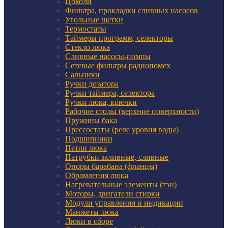
Цоколи
Фильтра, прокладки сливных насосов
Угольные щетки
Термостаты
Таймеры программ, селекторы
Стекло люка
Сливные насосы-помпы
Сетевые фильтры радиопомех
Сальники
Ручки дозатора
Ручки таймера, селектора
Ручки люка, крючки
Рабочие столы (верхние поверхности)
Пружины бака
Прессостаты (реле уровня воды)
Подшипники
Петли люка
Патрубки заливные, сливные
Опоры барабана (фланцы)
Обрамления люка
Нагревательные элементы (тэн)
Моторы, двигатели стирки
Модули управления и индикации
Манжеты люка
Люки в сборе