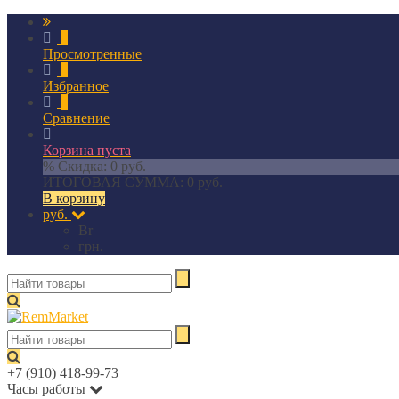
0
Просмотренные
0
Избранное
0
Сравнение
Корзина пуста
% Скидка:
0 руб.
ИТОГОВАЯ СУММА:
0 руб.
В корзину
руб.
Br
грн.
+7 (910) 418-99-73
Часы работы