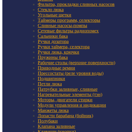
Фильтра, прокладки сливных насосов
Стекло люка
Угольные щетки
Таймеры программ, селекторы
Сливные насосы-помпы
Сетевые фильтры радиопомех
Сальники бака
Ручки дозатора
Ручки таймера, селектора
Ручки люка, крючки
Пружины бака
Рабочие столы (верхние поверхности)
Приводные ремни
Прессостаты (реле уровня воды)
Подшипники
Петли люка
Патрубки заливные, сливные
Нагревательные элементы (тэн)
Моторы, двигатели стирки
Модули управления и индикации
Манжеты люка
Лопасти барабана (бойник)
Полубаки
Клапана заливные
Клавиши (кнопки)