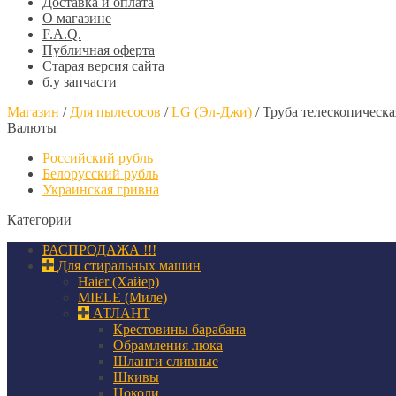
Доставка и оплата
О магазине
F.A.Q.
Публичная оферта
Старая версия сайта
б.у запчасти
Магазин
/
Для пылесосов
/
LG (Эл-Джи)
/
Труба телескопическ
Валюты
Российский рубль
Белорусский рубль
Украинская гривна
Категории
РАСПРОДАЖА !!!
Для стиральных машин
Haier (Хайер)
MIELE (Миле)
АТЛАНТ
Крестовины барабана
Обрамления люка
Шланги сливные
Шкивы
Цоколи