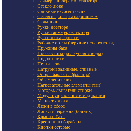
Таймеры программ, селекторы
Стекло люка
Сливные насосы-помпы
Сетевые фильтры радиопомех
Сальники
Ручки дозатора
Ручки таймера, селектора
Ручки люка, крючки
Рабочие столы (верхние поверхности)
Пружины бака
Прессостаты (реле уровня воды)
Подшипники
Петли люка
Патрубки заливные, сливные
Опоры барабана (фланцы)
Обрамления люка
Нагревательные элементы (тэн)
Моторы, двигатели стирки
Модули управления и индикации
Манжеты люка
Люки в сборе
Лопасти барабана (бойник)
Крышки бака
Крестовины барабана
Кнопки сетевые