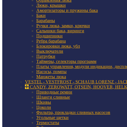
Обрамления люка
Люки, крышки
Амортизаторы и пружины бака
Баки
Барабаны
Ручки люка, замки, крючки
Сальники бака, виринги
Подшипники
Ребра барабана
Блокировки люка, убл
Выключатели
Патрубки
Таймеры, селекторы программ
Платы управления, модули индикации, диспл
Насосы, помпы
Манжеты люка
VESTEL - VESTFROST - SCHAUB LORENZ - JAC
CANDY, ZEROWATT, OTSEIN, HOOVER, HELK
Приводные ремни
Шланги сливные
Шкивы
Цоколи
Фильтра, прокладки сливных насосов
Угольные щетки
Термостаты