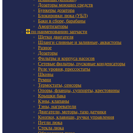
Дозаторы моющих средств
Бункеры дозатора
Блокировки люка (УБЛ)
Баки в сборе, барабаны
Амортизаторы
по наименованию запчасти
Щетки двигателя
Шланги сливные и заливные, аквастопы
Разное
Дозаторы
Фильтры и корпуса насосов
Сетевые фильтры, пусковые конденсаторы
Реле уровня, прессостаты
Шкивы
Ремни
Термостаты, сенсоры
Опоры, фланцы, суппорты, крестовины
Крышки бака
Кэны, клапаны
Тэны, нагреватели
Двигатели, моторы, тахо датчики
Кнопки, клавиши, ручки управления
Петли люка
Стекла люка