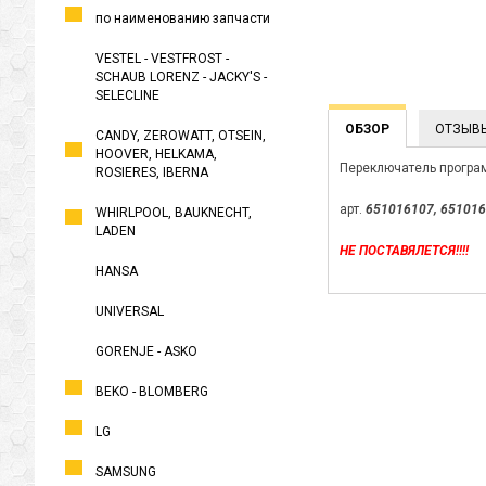
по наименованию запчасти
VESTEL - VESTFROST -
SCHAUB LORENZ - JACKY'S -
SELECLINE
ОБЗОР
ОТЗЫВ
CANDY, ZEROWATT, OTSEIN,
HOOVER, HELKAMA,
Переключатель програ
ROSIERES, IBERNA
арт.
651016107, 651016
WHIRLPOOL, BAUKNECHT,
LADEN
НЕ ПОСТАВЯЛЕТСЯ!!!!
HANSA
UNIVERSAL
GORENJE - ASKO
BEKO - BLOMBERG
LG
SAMSUNG