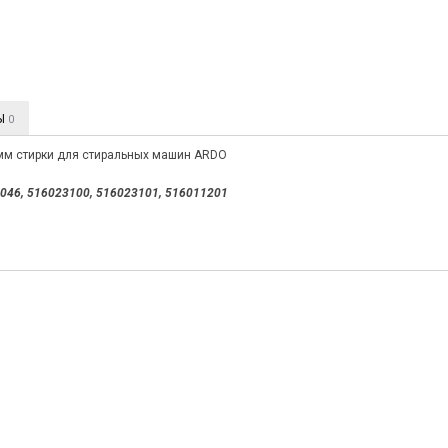
Ы
0
мм стирки для стиральных машин ARDO
046,
516023100, 516023101, 516011201