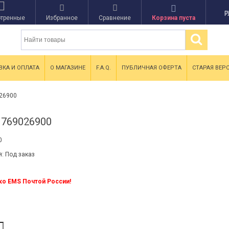
р
тренные
Избранное
Сравнение
Корзина пуста
ВКА И ОПЛАТА
О МАГАЗИНЕ
F.A.Q.
ПУБЛИЧНАЯ ОФЕРТА
СТАРАЯ ВЕР
026900
769026900
я:
Под заказ
ко EMS Почтой России!