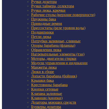
Ручки дозатора
Ручки таймера, селектора
Ручки люка, крючки
Рабочие столы (верхние поверхности)
Пружины бака
Приводные ремни
Прессостаты (реле уровня воды)
Подшипники
Петли люка
Патрубки заливные, сливные
Опоры барабана (фланцы)
Обрамления люка
Нагревательные элементы (тэн)
Моторы, двигатели стирки
Модули управления и индикации
Манжеты люка
Люки в сборе
Лопасти барабана (бойник)
Крышки бака
Крестовины барабана
Кнопки сетевые
Клапана заливные
Клавиши (кнопки)
Дозаторы моющих средств
Бункеры дозатора