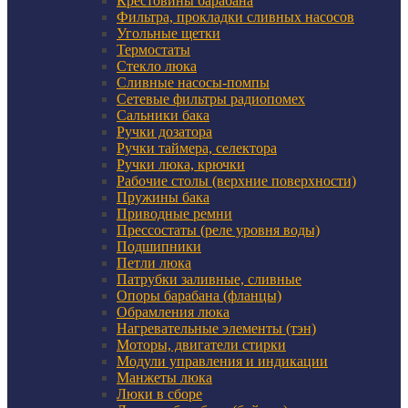
Крестовины барабана
Фильтра, прокладки сливных насосов
Угольные щетки
Термостаты
Стекло люка
Сливные насосы-помпы
Сетевые фильтры радиопомех
Сальники бака
Ручки дозатора
Ручки таймера, селектора
Ручки люка, крючки
Рабочие столы (верхние поверхности)
Пружины бака
Приводные ремни
Прессостаты (реле уровня воды)
Подшипники
Петли люка
Патрубки заливные, сливные
Опоры барабана (фланцы)
Обрамления люка
Нагревательные элементы (тэн)
Моторы, двигатели стирки
Модули управления и индикации
Манжеты люка
Люки в сборе