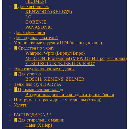
(ЗЕЛМЕР)
Для хлебопечек
KENWOOD (КЕНВУД)
LG
GORENJE
PANASONIC
Для кофемашин
Для водонагревателей
Установочные изделия UDI (шланги, краны)
Средства по уходу
Whirpool Wpro (Вирпул Впро)
MERLONI Professional (МЕРЛОНИ Профессионал)
ELECTROLUX (ЕЛЕКТРОЛЮКС)
Электроустановочные изделия
Для утюгов
BOSCH, SIEMENS, ZELMER
Тэны для саун HARVIA
Промышленный холод
Воздухоохладители и конденсаторные блоки
Инструмент и расходные материалы (холод)
Услуги
РАСПРОДАЖА !!!
Для стиральных машин
Haier (Хайер)