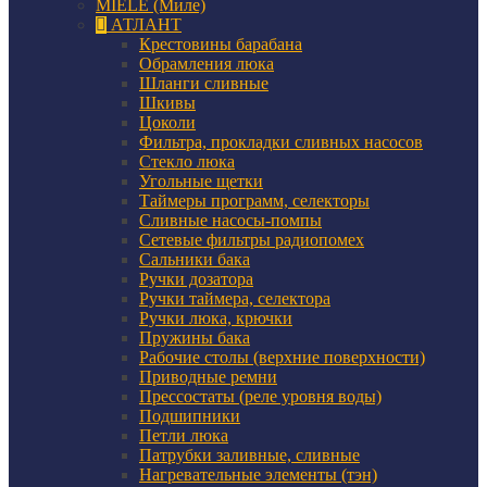
MIELE (Миле)
АТЛАНТ
Крестовины барабана
Обрамления люка
Шланги сливные
Шкивы
Цоколи
Фильтра, прокладки сливных насосов
Стекло люка
Угольные щетки
Таймеры программ, селекторы
Сливные насосы-помпы
Сетевые фильтры радиопомех
Сальники бака
Ручки дозатора
Ручки таймера, селектора
Ручки люка, крючки
Пружины бака
Рабочие столы (верхние поверхности)
Приводные ремни
Прессостаты (реле уровня воды)
Подшипники
Петли люка
Патрубки заливные, сливные
Нагревательные элементы (тэн)