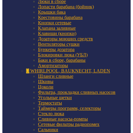
Люки в сборе
Лопасти барабана (бойник)
Крышки бака
Крестовины барабана
Кнопки сетевые
Клапана заливные
Клавиши (кнопки)
Дозаторы моющих средств
Вентиляторы сушки
Бункеры дозатора
Блокировки люка (УБЛ)
Баки в сборе, барабаны
Амортизаторы
WHIRLPOOL, BAUKNECHT, LADEN
Шланги сливные
Шкивы
Цоколи
Фильтра, прокладки сливных насосов
Угольные щетки
Термостаты
Таймеры программ, селекторы
Стекло люка
Сливные насосы-помпы
Сетевые фильтры радиопомех
Сальники