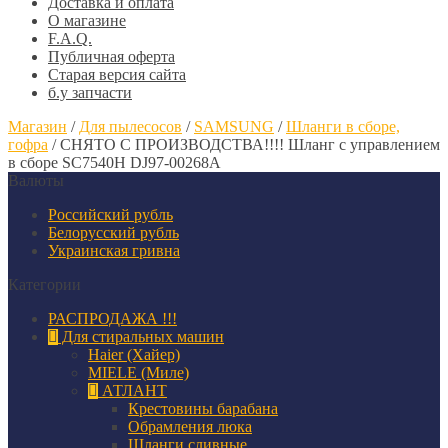
Доставка и оплата
О магазине
F.A.Q.
Публичная оферта
Старая версия сайта
б.у запчасти
Магазин
/
Для пылесосов
/
SAMSUNG
/
Шланги в сборе,
гофра
/
СНЯТО С ПРОИЗВОДСТВА!!!! Шланг с управлением
в сборе SC7540H DJ97-00268A
Валюты
Российский рубль
Белорусский рубль
Украинская гривна
Категории
РАСПРОДАЖА !!!
Для стиральных машин
Haier (Хайер)
MIELE (Миле)
АТЛАНТ
Крестовины барабана
Обрамления люка
Шланги сливные