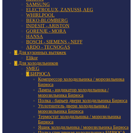
SAMSUNG
ELECTROLUX, ZANUSSI, AEG
WHIRLPOOL
BEKO-BLOMBERG
INDESIT - ARISTON
GORENJE - MORA
HANSA
BOSCH - SIEMENS - NEFF
ARDO - TECNOGAS
Для кухонных вытяжек
Elikor
Для холодильников
SMEG
БИРЮСА
Компрессор холодильника / морозильника
Бирюса
Лампа - индикатор холодильника /
морозильника Бирюса
Полка - барьер двери холодильника Бирюса
Уплотнитель двери холодильника /
морозильника Бирюса
Термостат холодильника / морозильника
Бирюса
Ящик холодильника / морозильника Бирюса
Полка стеклянная холодильника БИРЮСА