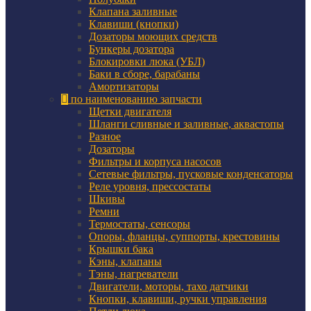
Клапана заливные
Клавиши (кнопки)
Дозаторы моющих средств
Бункеры дозатора
Блокировки люка (УБЛ)
Баки в сборе, барабаны
Амортизаторы
по наименованию запчасти
Щетки двигателя
Шланги сливные и заливные, аквастопы
Разное
Дозаторы
Фильтры и корпуса насосов
Сетевые фильтры, пусковые конденсаторы
Реле уровня, прессостаты
Шкивы
Ремни
Термостаты, сенсоры
Опоры, фланцы, суппорты, крестовины
Крышки бака
Кэны, клапаны
Тэны, нагреватели
Двигатели, моторы, тахо датчики
Кнопки, клавиши, ручки управления