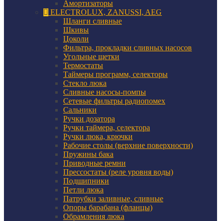
Амортизаторы
ELECTROLUX, ZANUSSI, AEG
Шланги сливные
Шкивы
Цоколи
Фильтра, прокладки сливных насосов
Угольные щетки
Термостаты
Таймеры программ, селекторы
Стекло люка
Сливные насосы-помпы
Сетевые фильтры радиопомех
Сальники
Ручки дозатора
Ручки таймера, селектора
Ручки люка, крючки
Рабочие столы (верхние поверхности)
Пружины бака
Приводные ремни
Прессостаты (реле уровня воды)
Подшипники
Петли люка
Патрубки заливные, сливные
Опоры барабана (фланцы)
Обрамления люка