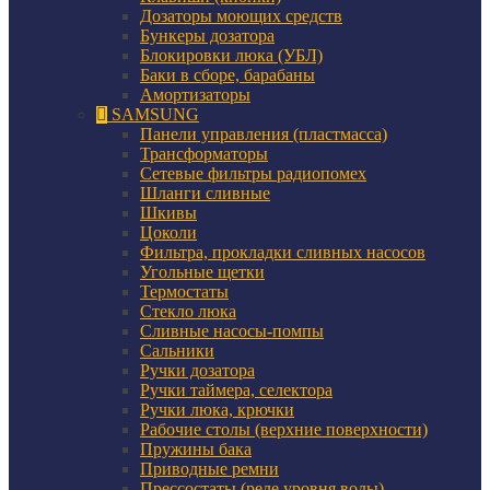
Дозаторы моющих средств
Бункеры дозатора
Блокировки люка (УБЛ)
Баки в сборе, барабаны
Амортизаторы
SAMSUNG
Панели управления (пластмасса)
Трансформаторы
Сетевые фильтры радиопомех
Шланги сливные
Шкивы
Цоколи
Фильтра, прокладки сливных насосов
Угольные щетки
Термостаты
Стекло люка
Сливные насосы-помпы
Сальники
Ручки дозатора
Ручки таймера, селектора
Ручки люка, крючки
Рабочие столы (верхние поверхности)
Пружины бака
Приводные ремни
Прессостаты (реле уровня воды)