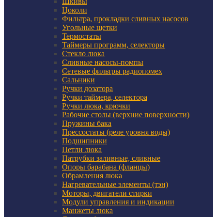
Шкивы
Цоколи
Фильтра, прокладки сливных насосов
Угольные щетки
Термостаты
Таймеры программ, селекторы
Стекло люка
Сливные насосы-помпы
Сетевые фильтры радиопомех
Сальники
Ручки дозатора
Ручки таймера, селектора
Ручки люка, крючки
Рабочие столы (верхние поверхности)
Пружины бака
Прессостаты (реле уровня воды)
Подшипники
Петли люка
Патрубки заливные, сливные
Опоры барабана (фланцы)
Обрамления люка
Нагревательные элементы (тэн)
Моторы, двигатели стирки
Модули управления и индикации
Манжеты люка