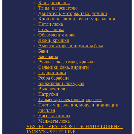
Кэны, клапаны
Тэны, нагреватели
Двигатели, моторы, тахо датчики
Кнопки, клавиши, ручки управления
Петли люка
Стекла люка
Обрамления люка
Люки, крышки
Амортизаторы и пружины бака
Баки
Барабаны
Ручки люка, замки, крючки
Сальники бака, виринги
Подшипники
Ребра барабана
Блокировки люка, убл
Выключатели
Патрубки
Таймеры, селекторы программ
Платы управления, модули индикации,
дисплеи
Насосы, помпы
Манжеты люка
VESTEL - VESTFROST - SCHAUB LORENZ -
JACKY'S - SELECLINE