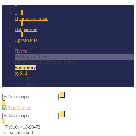
0
Просмотренные
0
Избранное
0
Сравнение
Пусто
% Скидка:
0 руб.
ИТОГОВАЯ СУММА:
0 руб.
В корзину
руб.
Br
грн.
+7 (910) 418-99-73
Часы работы