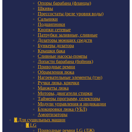
Опоры барабана (фланцы)
Шкивы
Прессостаты (реле уровня воды)
Сальники
Подшипники
Кнопки сетевые
Патрубки заливные, сливные
Дозаторы моющих средств
Бункеры дозатора
Крышки бака
Сливные насосы-помпы
Лопасти барабана (бойник)
Приводные ремни
Обрамления люка
Нагревательные элементы (тэн)
Ручки люка, крючки
Манжеты люка
Моторы, двигатели стирки
Таймеры программ, селекторы
Модули управления и индикации
Блокировки люка (УБЛ)
Амортизаторы
Для сушильных машин
LG
Приводные ремни LG (ЛЖ)