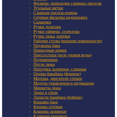
Фильтра, прокладки сливных насосов
Угольные щетки
Сливные насосы-помпы
Сетевые фильтры радиопомех
Сальники
Ручки дозатора
Ручки таймера, селектора
Ручки люка, крючки
Рабочие столы (верхние поверхности)
Пружины бака
Приводные ремни
Прессостаты (реле уровня воды)
Подшипники
Петли люка
Патрубки заливные, сливные
Опоры барабана (фланцы)
Моторы, двигатели стирки
Модули управления и индикации
Манжеты люка
Люки в сборе
Лопасти барабана (бойник)
Крышки бака
Кнопки сетевые
Клапана заливные
Клавиши (кнопки)