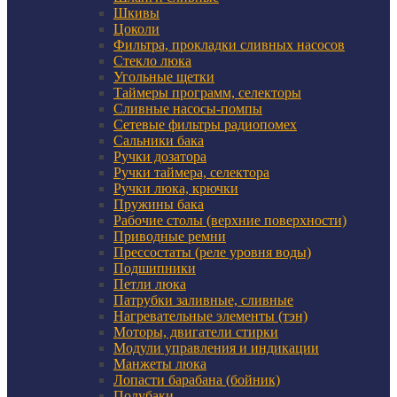
Шкивы
Цоколи
Фильтра, прокладки сливных насосов
Стекло люка
Угольные щетки
Таймеры программ, селекторы
Сливные насосы-помпы
Сетевые фильтры радиопомех
Сальники бака
Ручки дозатора
Ручки таймера, селектора
Ручки люка, крючки
Пружины бака
Рабочие столы (верхние поверхности)
Приводные ремни
Прессостаты (реле уровня воды)
Подшипники
Петли люка
Патрубки заливные, сливные
Нагревательные элементы (тэн)
Моторы, двигатели стирки
Модули управления и индикации
Манжеты люка
Лопасти барабана (бойник)
Полубаки