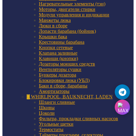
Нагревательные элементы (тэн)
Моторы, двигатели стирки
Модули управления и индикации
Манжеты люка
Люки в сборе
Лопасти барабана (бойник)
Крышки бака
Крестовины барабана
Кнопки сетевые
Клапана заливные
Клавиши (кнопки)
Дозаторы моющих средств
Вентиляторы сушки
Бункеры дозатора
Блокировки люка (УБЛ)
Баки в сборе, барабаны
Амортизаторы
WHIRLPOOL, BAUKNECHT, LADEN
Шланги сливные
Шкивы
Цоколи
Фильтра, прокладки сливных насосов
Угольные щетки
Термостаты
Таймеры программ, селекторы