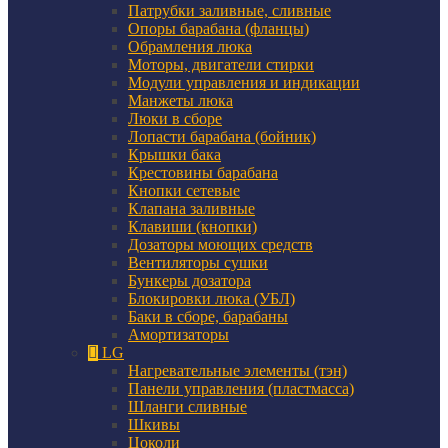
Патрубки заливные, сливные
Опоры барабана (фланцы)
Обрамления люка
Моторы, двигатели стирки
Модули управления и индикации
Манжеты люка
Люки в сборе
Лопасти барабана (бойник)
Крышки бака
Крестовины барабана
Кнопки сетевые
Клапана заливные
Клавиши (кнопки)
Дозаторы моющих средств
Вентиляторы сушки
Бункеры дозатора
Блокировки люка (УБЛ)
Баки в сборе, барабаны
Амортизаторы
LG
Нагревательные элементы (тэн)
Панели управления (пластмасса)
Шланги сливные
Шкивы
Цоколи