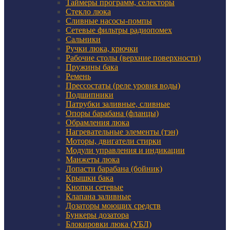
Таймеры программ, селекторы
Стекло люка
Сливные насосы-помпы
Сетевые фильтры радиопомех
Сальники
Ручки люка, крючки
Рабочие столы (верхние поверхности)
Пружины бака
Ремень
Прессостаты (реле уровня воды)
Подшипники
Патрубки заливные, сливные
Опоры барабана (фланцы)
Обрамления люка
Нагревательные элементы (тэн)
Моторы, двигатели стирки
Модули управления и индикации
Манжеты люка
Лопасти барабана (бойник)
Крышки бака
Кнопки сетевые
Клапана заливные
Дозаторы моющих средств
Бункеры дозатора
Блокировки люка (УБЛ)