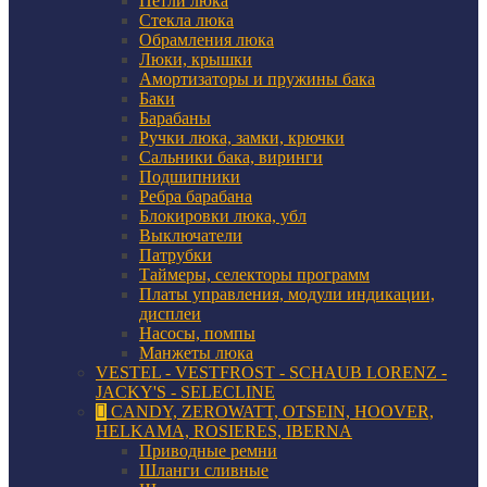
Петли люка
Стекла люка
Обрамления люка
Люки, крышки
Амортизаторы и пружины бака
Баки
Барабаны
Ручки люка, замки, крючки
Сальники бака, виринги
Подшипники
Ребра барабана
Блокировки люка, убл
Выключатели
Патрубки
Таймеры, селекторы программ
Платы управления, модули индикации,
дисплеи
Насосы, помпы
Манжеты люка
VESTEL - VESTFROST - SCHAUB LORENZ -
JACKY'S - SELECLINE
CANDY, ZEROWATT, OTSEIN, HOOVER,
HELKAMA, ROSIERES, IBERNA
Приводные ремни
Шланги сливные