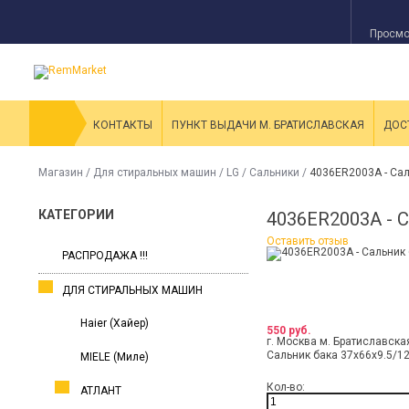
Просмо
КОНТАКТЫ
ПУНКТ ВЫДАЧИ М. БРАТИСЛАВСКАЯ
ДОС
Магазин
/
Для стиральных машин
/
LG
/
Сальники
/
4036ER2003A - Са
КАТЕГОРИИ
4036ER2003A -
Оставить отзыв
РАСПРОДАЖА !!!
ДЛЯ СТИРАЛЬНЫХ МАШИН
Haier (Хайер)
550 руб.
г. Москва м. Братиславска
Сальник бака 37x66x9.5/1
MIELE (Миле)
Кол-во:
АТЛАНТ