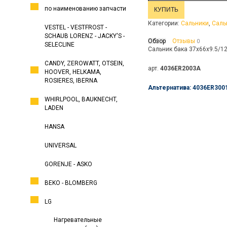
по наименованию запчасти
Категории:
Сальники
,
Саль
VESTEL - VESTFROST -
SCHAUB LORENZ - JACKY'S -
Обзор
Отзывы
0
SELECLINE
Сальник бака 37x66x9.5/1
CANDY, ZEROWATT, OTSEIN,
арт.
4036ER2003A
HOOVER, HELKAMA,
ROSIERES, IBERNA
Альтернатива: 4036ER300
WHIRLPOOL, BAUKNECHT,
LADEN
HANSA
UNIVERSAL
GORENJE - ASKO
BEKO - BLOMBERG
LG
Нагревательные