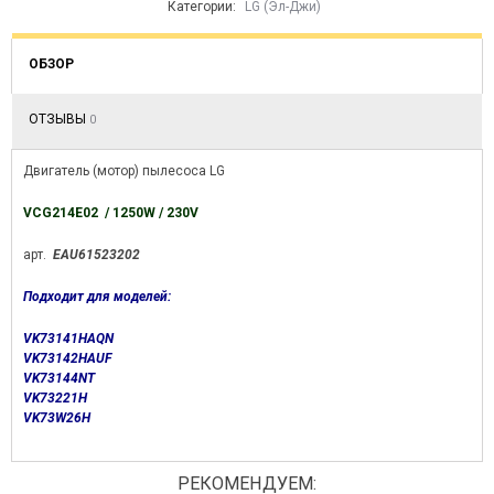
Категории:
LG (Эл-Джи)
ОБЗОР
ОТЗЫВЫ
0
Двигатель (мотор) пылесоса LG
VСG214E02 / 1250W / 230V
арт.
EAU61523202
Подходит для моделей:
VK73141HAQN
VK73142HAUF
VK73144NT
VK73221H
VK73W26H
РЕКОМЕНДУЕМ: