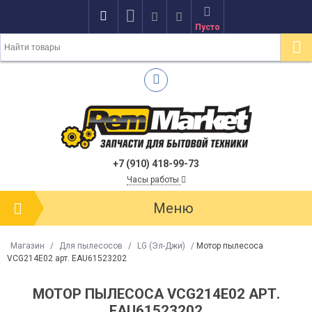
Пусто
+7 (910) 418-99-73
Часы работы
Меню
Магазин
/
Для пылесосов
/
LG (Эл-Джи)
/
Мотор пылесоса
VCG214E02 арт. EAU61523202
МОТОР ПЫЛЕСОСА VCG214E02 АРТ.
EAU61523202