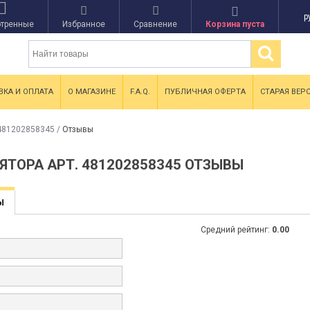
р
тренные
Избранное
Сравнение
Корзина пуста
ВКА И ОПЛАТА
О МАГАЗИНЕ
F.A.Q.
ПУБЛИЧНАЯ ОФЕРТА
СТАРАЯ ВЕР
 481202858345
/
Отзывы
ЯТОРА АРТ. 481202858345 ОТЗЫВЫ
Ы
Средний рейтинг:
0.00