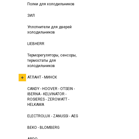
Полки для холодильников
ЗИЛ
Уплотнители для дверей
холодильников
LIEBHERR
Терморегуляторы, сенсоры,
термостаты для
холодильников
АТЛАНТ - МИНСК
CANDY - HOOVER - OTSEIN -
IBERNA - KELVINATOR -
ROSIERES - ZEROWATT -
HELKAMA
ELECTROLUX - ZANUSSI - AEG
BEKO - BLOMBERG