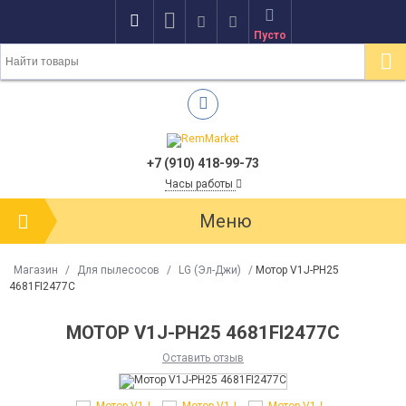
Пусто
+7 (910) 418-99-73
Часы работы
Меню
Магазин
/
Для пылесосов
/
LG (Эл-Джи)
/
Мотор V1J-PH25
4681FI2477C
МОТОР V1J-PH25 4681FI2477C
Оставить отзыв