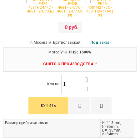
0 руб.
г. Москва м. Братиславская:
Под заказ
Мотор
V1J-PH25 1500W
СНЯТО С ПРОИЗВОДСТВА!!!!
Кол-во:
Размер приблизительно
H=113mm,
h=35mm,
D=135mm,
d=84mm