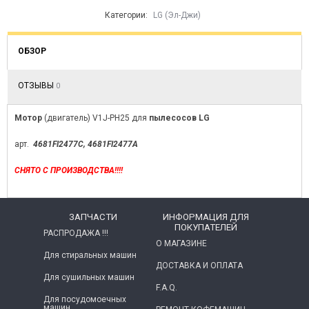
Категории:
LG (Эл-Джи)
ОБЗОР
ОТЗЫВЫ
0
Мотор
(двигатель) V1J-PH25 для
пылесосов LG
арт.
4681FI2477C,
4681FI2477A
СНЯТО С ПРОИЗВОДСТВА!!!!
ЗАПЧАСТИ
ИНФОРМАЦИЯ ДЛЯ
ПОКУПАТЕЛЕЙ
РАСПРОДАЖА !!!
О МАГАЗИНЕ
Для стиральных машин
ДОСТАВКА И ОПЛАТА
Для сушильных машин
F.A.Q.
Для посудомоечных
машин