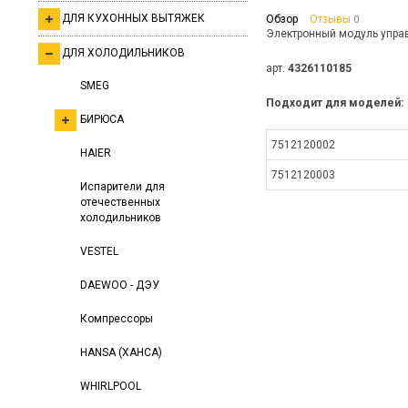
ДЛЯ КУХОННЫХ ВЫТЯЖЕК
Обзор
Отзывы
0
Электронный модуль упра
ДЛЯ ХОЛОДИЛЬНИКОВ
арт.
4326110185
SMEG
Подходит для моделей:
БИРЮСА
7512120002
HAIER
7512120003
Испарители для
отечественных
холодильников
VESTEL
DAEWOO - ДЭУ
Компрессоры
HANSA (ХАНСА)
WHIRLPOOL