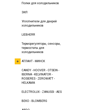
Полки для холодильников
ЗИЛ
Уплотнители для дверей
холодильников
LIEBHERR
Терморегуляторы, сенсоры,
термостаты для
холодильников
АТЛАНТ - МИНСК
CANDY - HOOVER - OTSEIN -
IBERNA - KELVINATOR -
ROSIERES - ZEROWATT -
HELKAMA
ELECTROLUX - ZANUSSI - AEG
BEKO - BLOMBERG