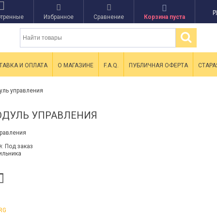
р
тренные
Избранное
Сравнение
Корзина пуста
ТАВКА И ОПЛАТА
О МАГАЗИНЕ
F.A.Q.
ПУБЛИЧНАЯ ОФЕРТА
СТАРА
уль управления
МОДУЛЬ УПРАВЛЕНИЯ
я:
Под заказ
ильника
RG