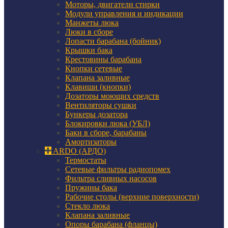
Моторы, двигатели стирки
Модули управления и индикации
Манжеты люка
Люки в сборе
Лопасти барабана (бойник)
Крышки бака
Крестовины барабана
Кнопки сетевые
Клапана заливные
Клавиши (кнопки)
Дозаторы моющих средств
Вентиляторы сушки
Бункеры дозатора
Блокировки люка (УБЛ)
Баки в сборе, барабаны
Амортизаторы
ARDO (АРДО)
Термостаты
Сетевые фильтры радиопомех
Фильтра сливных насосов
Пружины бака
Рабочие столы (верхние поверхности)
Стекло люка
Клапана заливные
Опоры барабана (фланцы)