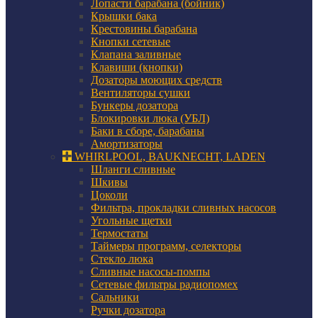
Лопасти барабана (бойник)
Крышки бака
Крестовины барабана
Кнопки сетевые
Клапана заливные
Клавиши (кнопки)
Дозаторы моющих средств
Вентиляторы сушки
Бункеры дозатора
Блокировки люка (УБЛ)
Баки в сборе, барабаны
Амортизаторы
WHIRLPOOL, BAUKNECHT, LADEN
Шланги сливные
Шкивы
Цоколи
Фильтра, прокладки сливных насосов
Угольные щетки
Термостаты
Таймеры программ, селекторы
Стекло люка
Сливные насосы-помпы
Сетевые фильтры радиопомех
Сальники
Ручки дозатора