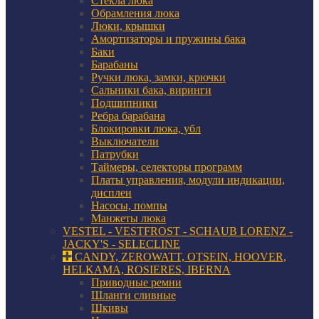
Стекла люка
Обрамления люка
Люки, крышки
Амортизаторы и пружины бака
Баки
Барабаны
Ручки люка, замки, крючки
Сальники бака, виринги
Подшипники
Ребра барабана
Блокировки люка, убл
Выключатели
Патрубки
Таймеры, селекторы программ
Платы управления, модули индикации,
дисплеи
Насосы, помпы
Манжеты люка
VESTEL - VESTFROST - SCHAUB LORENZ -
JACKY'S - SELECLINE
CANDY, ZEROWATT, OTSEIN, HOOVER,
HELKAMA, ROSIERES, IBERNA
Приводные ремни
Шланги сливные
Шкивы