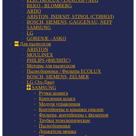
ELECTROLUX - ZANUSSI - AEG
BEKO - BLOMBERG
ARDO
ARISTON, INDESIT, STINOL (СТИНОЛ)
BOSCH, SIEMENS, GAGGENAU, NEFF
SAMSUNG
LG
GORENJE - ASKO
Для пылесосов
ARISTON
MOULINEX
PHILIPS (ФИЛИПС)
Моторы для пылесосов
Пылесборники / Фильтра ECOLUX
BOSCH, SIEMENS, ZELMER
LG (Эл-Джи)
SAMSUNG
Ручки шланга
Крепления шлага
Модуля управления
Контейнеры и крышки циклон
Фильтра, контейнеры с фильтром
Трубки телескопические
Пылесборники
Держатели мешка