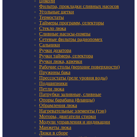
Цоколи
Фильтра, прокладки сливных насосов
Угольные щетки
Термостаты
Таймеры программ, селекторы
Стекло люка
Сливные насосы-помпы
Сетевые фильтры радиопомех
Сальники
Ручки дозатора
Ручки таймера, селектора
Ручки люка, крючки
Рабочие столы (верхние поверхности)
Пружины бака
Прессостаты (реле уровня воды)
Подшипники
Петли люка
Патрубки заливные, сливные
Опоры барабана (фланцы)
Обрамления люка
Нагревательные элементы (тэн)
Моторы, двигатели стирки
Модули управления и индикации
Манжеты люка
Люки в сборе