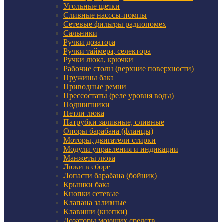
Угольные щетки
Сливные насосы-помпы
Сетевые фильтры радиопомех
Сальники
Ручки дозатора
Ручки таймера, селектора
Ручки люка, крючки
Рабочие столы (верхние поверхности)
Пружины бака
Приводные ремни
Прессостаты (реле уровня воды)
Подшипники
Петли люка
Патрубки заливные, сливные
Опоры барабана (фланцы)
Моторы, двигатели стирки
Модули управления и индикации
Манжеты люка
Люки в сборе
Лопасти барабана (бойник)
Крышки бака
Кнопки сетевые
Клапана заливные
Клавиши (кнопки)
Дозаторы моющих средств