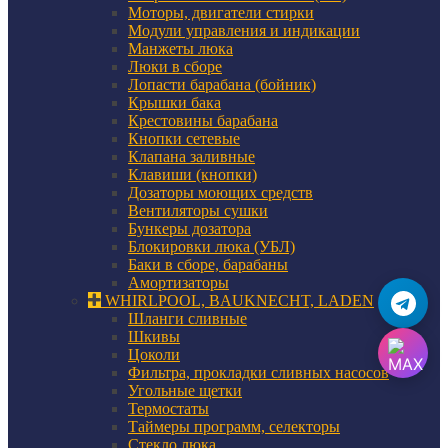
Моторы, двигатели стирки
Модули управления и индикации
Манжеты люка
Люки в сборе
Лопасти барабана (бойник)
Крышки бака
Крестовины барабана
Кнопки сетевые
Клапана заливные
Клавиши (кнопки)
Дозаторы моющих средств
Вентиляторы сушки
Бункеры дозатора
Блокировки люка (УБЛ)
Баки в сборе, барабаны
Амортизаторы
WHIRLPOOL, BAUKNECHT, LADEN
Шланги сливные
Шкивы
Цоколи
Фильтра, прокладки сливных насосов
Угольные щетки
Термостаты
Таймеры программ, селекторы
Стекло люка