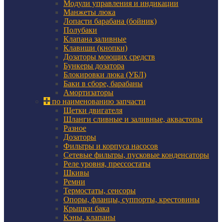
Модули управления и индикации
Манжеты люка
Лопасти барабана (бойник)
Полубаки
Клапана заливные
Клавиши (кнопки)
Дозаторы моющих средств
Бункеры дозатора
Блокировки люка (УБЛ)
Баки в сборе, барабаны
Амортизаторы
по наименованию запчасти
Щетки двигателя
Шланги сливные и заливные, аквастопы
Разное
Дозаторы
Фильтры и корпуса насосов
Сетевые фильтры, пусковые конденсаторы
Реле уровня, прессостаты
Шкивы
Ремни
Термостаты, сенсоры
Опоры, фланцы, суппорты, крестовины
Крышки бака
Кэны, клапаны