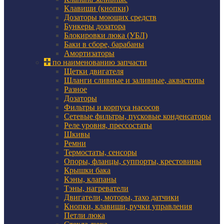
Клавиши (кнопки)
Дозаторы моющих средств
Бункеры дозатора
Блокировки люка (УБЛ)
Баки в сборе, барабаны
Амортизаторы
по наименованию запчасти
Щетки двигателя
Шланги сливные и заливные, аквастопы
Разное
Дозаторы
Фильтры и корпуса насосов
Сетевые фильтры, пусковые конденсаторы
Реле уровня, прессостаты
Шкивы
Ремни
Термостаты, сенсоры
Опоры, фланцы, суппорты, крестовины
Крышки бака
Кэны, клапаны
Тэны, нагреватели
Двигатели, моторы, тахо датчики
Кнопки, клавиши, ручки управления
Петли люка