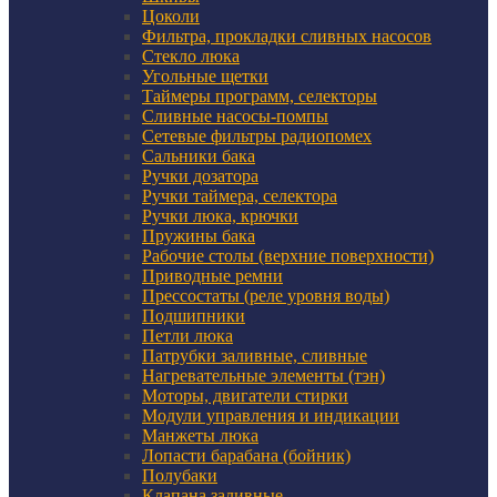
Цоколи
Фильтра, прокладки сливных насосов
Стекло люка
Угольные щетки
Таймеры программ, селекторы
Сливные насосы-помпы
Сетевые фильтры радиопомех
Сальники бака
Ручки дозатора
Ручки таймера, селектора
Ручки люка, крючки
Пружины бака
Рабочие столы (верхние поверхности)
Приводные ремни
Прессостаты (реле уровня воды)
Подшипники
Петли люка
Патрубки заливные, сливные
Нагревательные элементы (тэн)
Моторы, двигатели стирки
Модули управления и индикации
Манжеты люка
Лопасти барабана (бойник)
Полубаки
Клапана заливные