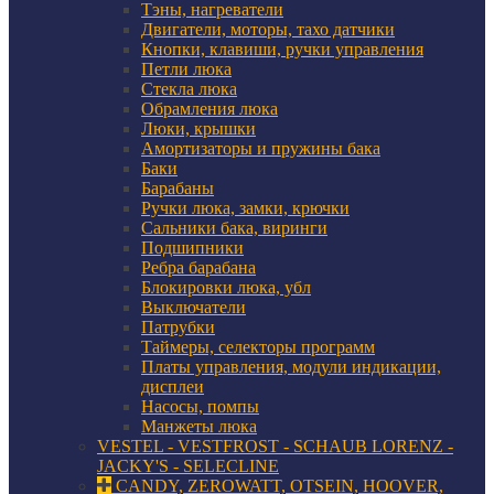
Тэны, нагреватели
Двигатели, моторы, тахо датчики
Кнопки, клавиши, ручки управления
Петли люка
Стекла люка
Обрамления люка
Люки, крышки
Амортизаторы и пружины бака
Баки
Барабаны
Ручки люка, замки, крючки
Сальники бака, виринги
Подшипники
Ребра барабана
Блокировки люка, убл
Выключатели
Патрубки
Таймеры, селекторы программ
Платы управления, модули индикации,
дисплеи
Насосы, помпы
Манжеты люка
VESTEL - VESTFROST - SCHAUB LORENZ -
JACKY'S - SELECLINE
CANDY, ZEROWATT, OTSEIN, HOOVER,