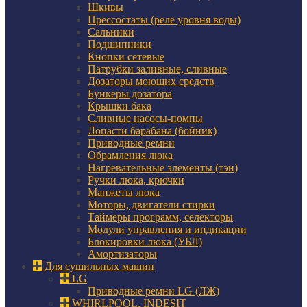
Шкивы
Прессостаты (реле уровня воды)
Сальники
Подшипники
Кнопки сетевые
Патрубки заливные, сливные
Дозаторы моющих средств
Бункеры дозатора
Крышки бака
Сливные насосы-помпы
Лопасти барабана (бойник)
Приводные ремни
Обрамления люка
Нагревательные элементы (тэн)
Ручки люка, крючки
Манжеты люка
Моторы, двигатели стирки
Таймеры программ, селекторы
Модули управления и индикации
Блокировки люка (УБЛ)
Амортизаторы
Для сушильных машин
LG
Приводные ремни LG (ЛЖ)
WHIRLPOOL, INDESIT