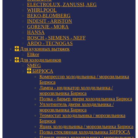
ELECTROLUX, ZANUSSI, AEG
WHIRLPOOL
BEKO-BLOMBERG
INDESIT - ARISTON
GORENJE - MORA
HANSA
BOSCH - SIEMENS - NEFF
ARDO - TECNOGAS
Для кухонных вытяжек
Elikor
Для холодильников
SMEG
БИРЮСА
Компрессор холодильника / морозильника
Бирюса
Лампа - индикатор холодильника /
морозильника Бирюса
Полка - барьер двери холодильника Бирюса
Уплотнитель двери холодильника /
морозильника Бирюса
Термостат холодильника / морозильника
Бирюса
Ящик холодильника / морозильника Бирюса
Полка стеклянная холодильника БИРЮСА
Панель ящика холодильника / морозильника