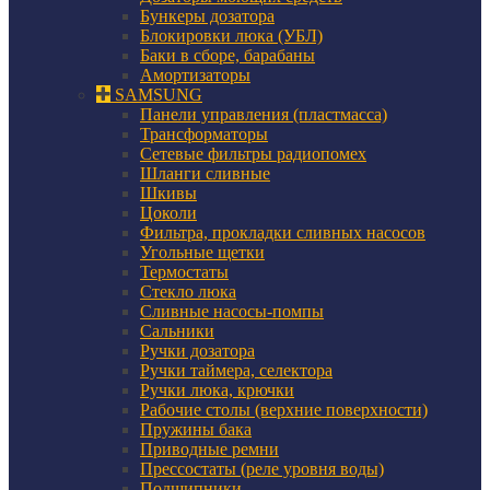
Бункеры дозатора
Блокировки люка (УБЛ)
Баки в сборе, барабаны
Амортизаторы
SAMSUNG
Панели управления (пластмасса)
Трансформаторы
Сетевые фильтры радиопомех
Шланги сливные
Шкивы
Цоколи
Фильтра, прокладки сливных насосов
Угольные щетки
Термостаты
Стекло люка
Сливные насосы-помпы
Сальники
Ручки дозатора
Ручки таймера, селектора
Ручки люка, крючки
Рабочие столы (верхние поверхности)
Пружины бака
Приводные ремни
Прессостаты (реле уровня воды)
Подшипники