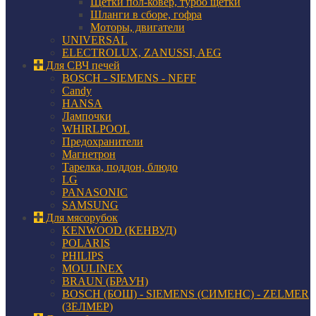
Щетки пол-ковер, турбо щетки
Шланги в сборе, гофра
Моторы, двигатели
UNIVERSAL
ELECTROLUX, ZANUSSI, AEG
Для СВЧ печей
BOSCH - SIEMENS - NEFF
Candy
HANSA
Лампочки
WHIRLPOOL
Предохранители
Магнетрон
Тарелка, поддон, блюдо
LG
PANASONIC
SAMSUNG
Для мясорубок
KENWOOD (КЕНВУД)
POLARIS
PHILIPS
MOULINEX
BRAUN (БРАУН)
BOSCH (БОШ) - SIEMENS (СИМЕНС) - ZELMER
(ЗЕЛМЕР)