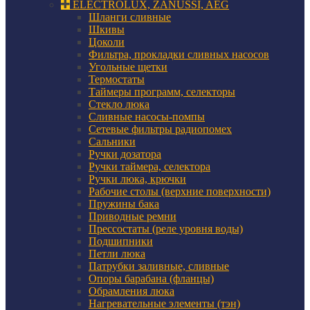
ELECTROLUX, ZANUSSI, AEG
Шланги сливные
Шкивы
Цоколи
Фильтра, прокладки сливных насосов
Угольные щетки
Термостаты
Таймеры программ, селекторы
Стекло люка
Сливные насосы-помпы
Сетевые фильтры радиопомех
Сальники
Ручки дозатора
Ручки таймера, селектора
Ручки люка, крючки
Рабочие столы (верхние поверхности)
Пружины бака
Приводные ремни
Прессостаты (реле уровня воды)
Подшипники
Петли люка
Патрубки заливные, сливные
Опоры барабана (фланцы)
Обрамления люка
Нагревательные элементы (тэн)