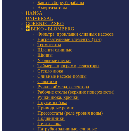
Баки в сборе, барабаны
Амортизаторы
HANSA
UNIVERSAL
GORENJE - ASKO
BEKO - BLOMBERG
Фильтра, прокладки сливных насосов
Нагревательные элементы (тэн)
Термостаты
Шланги сливные
Шкивы
Угольные щетки
Таймеры программ, селекторы
Стекло люка
Сливные насосы-помпы
Сальники
Ручки таймера, селектора
Рабочие столы (верхние поверхности)
Ручки люка, крючки
Пружины бака
Приводные ремни
Прессостаты (реле уровня воды)
Подшипники
Петли люка
Патрубки заливные, сливные