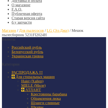
Доставка и оплата
О магазине
F.A.Q.
Публичная оферта
Старая версия сайта
б.у запчасти
Магазин
/
Для пылесосов
/
LG (Эл-Джи)
/
Мешок
пылесборник 5231FI2024H
Валюты
Российский рубль
Белорусский рубль
Украинская гривна
Категории
РАСПРОДАЖА !!!
Для стиральных машин
Haier (Хайер)
MIELE (Миле)
АТЛАНТ
Крестовины барабана
Обрамления люка
Шланги сливные
Шкивы