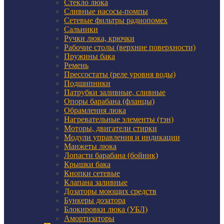
Стекло люка
Сливные насосы-помпы
Сетевые фильтры радиопомех
Сальники
Ручки люка, крючки
Рабочие столы (верхние поверхности)
Пружины бака
Ремень
Прессостаты (реле уровня воды)
Подшипники
Патрубки заливные, сливные
Опоры барабана (фланцы)
Обрамления люка
Нагревательные элементы (тэн)
Моторы, двигатели стирки
Модули управления и индикации
Манжеты люка
Лопасти барабана (бойник)
Крышки бака
Кнопки сетевые
Клапана заливные
Дозаторы моющих средств
Бункеры дозатора
Блокировки люка (УБЛ)
Амортизаторы