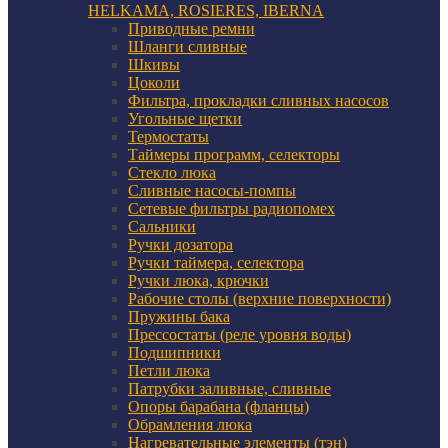
HELKAMA, ROSIERES, IBERNA
Приводные ремни
Шланги сливные
Шкивы
Цоколи
Фильтра, прокладки сливных насосов
Угольные щетки
Термостаты
Таймеры программ, селекторы
Стекло люка
Сливные насосы-помпы
Сетевые фильтры радиопомех
Сальники
Ручки дозатора
Ручки таймера, селектора
Ручки люка, крючки
Рабочие столы (верхние поверхности)
Пружины бака
Прессостаты (реле уровня воды)
Подшипники
Петли люка
Патрубки заливные, сливные
Опоры барабана (фланцы)
Обрамления люка
Нагревательные элементы (тэн)