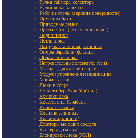
Ручки таймера, селектора
Ручки люка, крючки
Рабочие столы (верхние поверхности)
Пружины бака
Приводные ремни
Прессостаты (реле уровня воды)
Подшипники
Петли люка
Патрубки заливные, сливные
Опоры барабана (фланцы)
Обрамления люка
Нагревательные элементы (тэн)
Моторы, двигатели стирки
Модули управления и индикации
Манжеты люка
Люки в сборе
Лопасти барабана (бойник)
Крышки бака
Крестовины барабана
Кнопки сетевые
Клапана заливные
Клавиши (кнопки)
Дозаторы моющих средств
Бункеры дозатора
Блокировки люка (УБЛ)