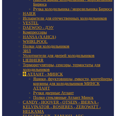
Бирюса
Ручка холодильника / морозильника Бирюса
HAIER
Испарители для отечественных холодильников
VESTEL
DAEWOO - ДЭУ
Компрессоры
HANSA (ХАНСА)
WHIRLPOOL
Полки для холодильников
ЗИЛ
Уплотнители для дверей холодильников
LIEBHERR
Терморегуляторы, сенсоры, термостаты для
холодильников
АТЛАНТ - МИНСК
Ящики, фруктовницы, емкости, контейнеры,
корзины для холодильников МИНСК
АТЛАНТ
Ручки дверные Атлант
Полки стеклянные Атлант Минск
CANDY - HOOVER - OTSEIN - IBERNA -
KELVINATOR - ROSIERES - ZEROWATT -
HELKAMA