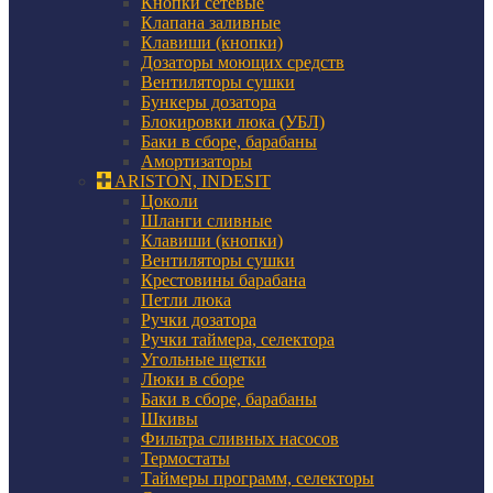
Кнопки сетевые
Клапана заливные
Клавиши (кнопки)
Дозаторы моющих средств
Вентиляторы сушки
Бункеры дозатора
Блокировки люка (УБЛ)
Баки в сборе, барабаны
Амортизаторы
ARISTON, INDESIT
Цоколи
Шланги сливные
Клавиши (кнопки)
Вентиляторы сушки
Крестовины барабана
Петли люка
Ручки дозатора
Ручки таймера, селектора
Угольные щетки
Люки в сборе
Баки в сборе, барабаны
Шкивы
Фильтра сливных насосов
Термостаты
Таймеры программ, селекторы