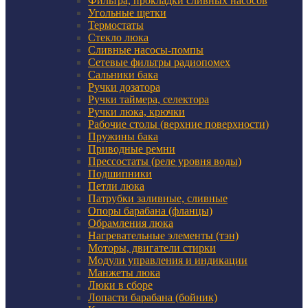
Фильтра, прокладки сливных насосов
Угольные щетки
Термостаты
Стекло люка
Сливные насосы-помпы
Сетевые фильтры радиопомех
Сальники бака
Ручки дозатора
Ручки таймера, селектора
Ручки люка, крючки
Рабочие столы (верхние поверхности)
Пружины бака
Приводные ремни
Прессостаты (реле уровня воды)
Подшипники
Петли люка
Патрубки заливные, сливные
Опоры барабана (фланцы)
Обрамления люка
Нагревательные элементы (тэн)
Моторы, двигатели стирки
Модули управления и индикации
Манжеты люка
Люки в сборе
Лопасти барабана (бойник)