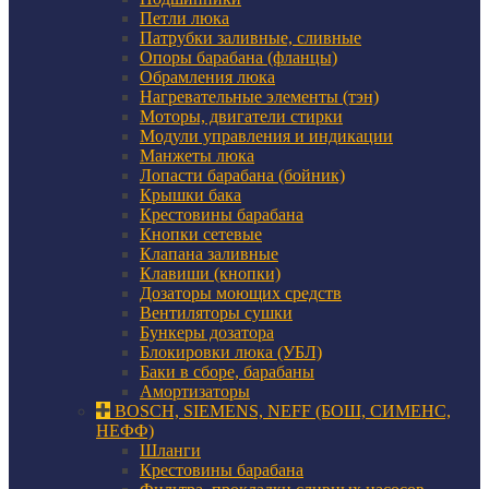
Петли люка
Патрубки заливные, сливные
Опоры барабана (фланцы)
Обрамления люка
Нагревательные элементы (тэн)
Моторы, двигатели стирки
Модули управления и индикации
Манжеты люка
Лопасти барабана (бойник)
Крышки бака
Крестовины барабана
Кнопки сетевые
Клапана заливные
Клавиши (кнопки)
Дозаторы моющих средств
Вентиляторы сушки
Бункеры дозатора
Блокировки люка (УБЛ)
Баки в сборе, барабаны
Амортизаторы
BOSCH, SIEMENS, NEFF (БОШ, СИМЕНС,
НЕФФ)
Шланги
Крестовины барабана