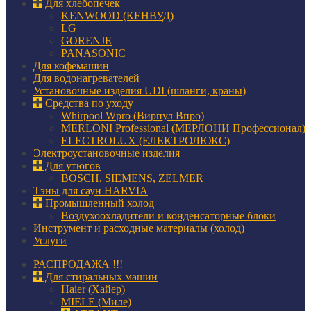
Для хлебопечек
KENWOOD (КЕНВУД)
LG
GORENJE
PANASONIC
Для кофемашин
Для водонагревателей
Установочные изделия UDI (шланги, краны)
Средства по уходу
Whirpool Wpro (Вирпул Впро)
MERLONI Professional (МЕРЛОНИ Профессионал)
ELECTROLUX (ЕЛЕКТРОЛЮКС)
Электроустановочные изделия
Для утюгов
BOSCH, SIEMENS, ZELMER
Тэны для саун HARVIA
Промышленный холод
Воздухоохладители и конденсаторные блоки
Инструмент и расходные материалы (холод)
Услуги
РАСПРОДАЖА !!!
Для стиральных машин
Haier (Хайер)
MIELE (Миле)