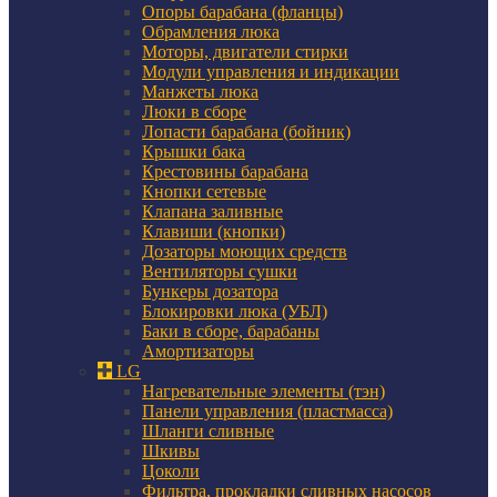
Опоры барабана (фланцы)
Обрамления люка
Моторы, двигатели стирки
Модули управления и индикации
Манжеты люка
Люки в сборе
Лопасти барабана (бойник)
Крышки бака
Крестовины барабана
Кнопки сетевые
Клапана заливные
Клавиши (кнопки)
Дозаторы моющих средств
Вентиляторы сушки
Бункеры дозатора
Блокировки люка (УБЛ)
Баки в сборе, барабаны
Амортизаторы
LG
Нагревательные элементы (тэн)
Панели управления (пластмасса)
Шланги сливные
Шкивы
Цоколи
Фильтра, прокладки сливных насосов