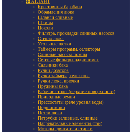
АТЛАНТ
Крестовины барабана
Обрамления люка
Шланги сливные
Шкивы
Цоколи
Фильтра, прокладки сливных насосов
Стекло люка
Угольные щетки
Таймеры программ, селекторы
Сливные насосы-помпы
Сетевые фильтры радиопомех
Сальники бака
Ручки дозатора
Ручки таймера, селектора
Ручки люка, крючки
Пружины бака
Рабочие столы (верхние поверхности)
Приводные ремни
Прессостаты (реле уровня воды)
Подшипники
Петли люка
Патрубки заливные, сливные
Нагревательные элементы (тэн)
Моторы, двигатели стирки