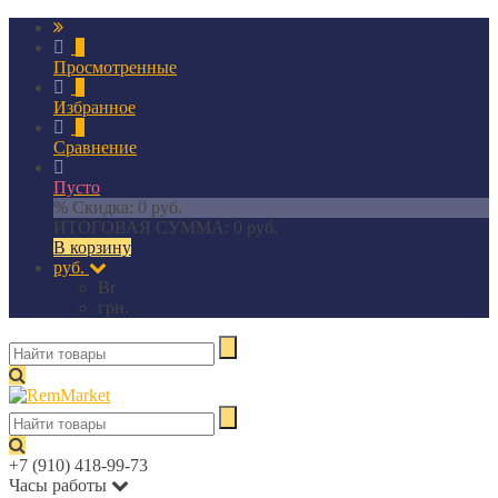
0
Просмотренные
0
Избранное
0
Сравнение
Пусто
% Скидка:
0 руб.
ИТОГОВАЯ СУММА:
0 руб.
В корзину
руб.
Br
грн.
+7 (910) 418-99-73
Часы работы