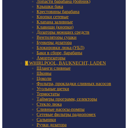
Лопасти барабана (бойник)
Крышки бака
Крестовины барабана
Кнопки сетевые
Клапана заливные
Клавиши (кнопки)
Дозаторы моющих средств
Вентиляторы сушки
Бункеры дозатора
Блокировки люка (УБЛ)
Баки в сборе, барабаны
Амортизаторы
WHIRLPOOL, BAUKNECHT, LADEN
Шланги сливные
Шкивы
Цоколи
Фильтра, прокладки сливных насосов
Угольные щетки
Термостаты
Таймеры программ, селекторы
Стекло люка
Сливные насосы-помпы
Сетевые фильтры радиопомех
Сальники
Ручки дозатора