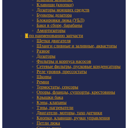
Клавиши (кнопки)
Дозаторы моющих средств
Бункеры дозатора
Блокировки люка (УБЛ)
Баки в сборе, барабаны
Амортизаторы
по наименованию запчасти
Щетки двигателя
Шланги сливные и заливные, аквастопы
Разное
Дозаторы
Фильтры и корпуса насосов
Сетевые фильтры, пусковые конденсаторы
Реле уровня, прессостаты
Шкивы
Ремни
Термостаты, сенсоры
Опоры, фланцы, суппорты, крестовины
Крышки бака
Кэны, клапаны
Тэны, нагреватели
Двигатели, моторы, тахо датчики
Кнопки, клавиши, ручки управления
Петли люка