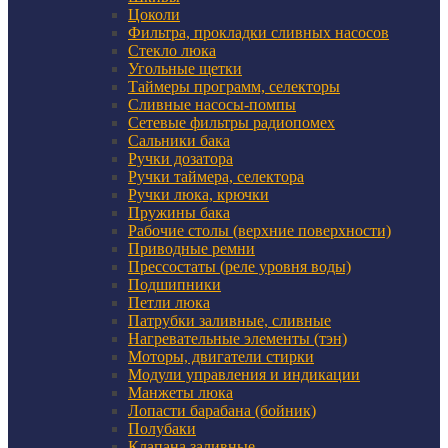
Цоколи
Фильтра, прокладки сливных насосов
Стекло люка
Угольные щетки
Таймеры программ, селекторы
Сливные насосы-помпы
Сетевые фильтры радиопомех
Сальники бака
Ручки дозатора
Ручки таймера, селектора
Ручки люка, крючки
Пружины бака
Рабочие столы (верхние поверхности)
Приводные ремни
Прессостаты (реле уровня воды)
Подшипники
Петли люка
Патрубки заливные, сливные
Нагревательные элементы (тэн)
Моторы, двигатели стирки
Модули управления и индикации
Манжеты люка
Лопасти барабана (бойник)
Полубаки
Клапана заливные