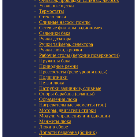
Фильтра, прокладки сливных насосов
Угольные щетки
Термостаты
Стекло люка
Сливные насосы-помпы
Сетевые фильтры радиопомех
Сальники бака
Ручки дозатора
Ручки таймера, селектора
Ручки люка, крючки
Рабочие столы (верхние поверхности)
Пружины бака
Приводные ремни
Прессостаты (реле уровня воды)
Подшипники
Петли люка
Патрубки заливные, сливные
Опоры барабана (фланцы)
Обрамления люка
Нагревательные элементы (тэн)
Моторы, двигатели стирки
Модули управления и индикации
Манжеты люка
Люки в сборе
Лопасти барабана (бойник)