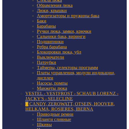
Стекла люка
Обрамления люка
Люки, крышки
Амортизаторы и пружины бака
Баки
Барабаны
Ручки люка, замки, крючки
Сальники бака, виринги
Подшипники
Ребра барабана
Блокировки люка, убл
Выключатели
Патрубки
Таймеры, селекторы программ
Платы управления, модули индикации,
дисплеи
Насосы, помпы
Манжеты люка
VESTEL - VESTFROST - SCHAUB LORENZ -
JACKY'S - SELECLINE
CANDY, ZEROWATT, OTSEIN, HOOVER,
HELKAMA, ROSIERES, IBERNA
Приводные ремни
Шланги сливные
Шкивы