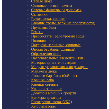
Стекло люка
Сливные насосы-помпы
Сетевые фильтры радиопомех
Сальники
Ручки люка, крючки
Рабочие столы (верхние поверхности)
Пружины бака
Ремень
Прессостаты (реле уровня воды)
Подшипники
Патрубки заливные, сливные
Опоры барабана (фланцы)
Обрамления люка
Нагревательные элементы (тэн)
Моторы, двигатели стирки
Модули управления и индикации
Манжеты люка
Лопасти барабана (бойник)
Крышки бака
Кнопки сетевые
Клапана заливные
Дозаторы моющих средств
Бункеры дозатора
Блокировки люка (УБЛ)
Амортизаторы