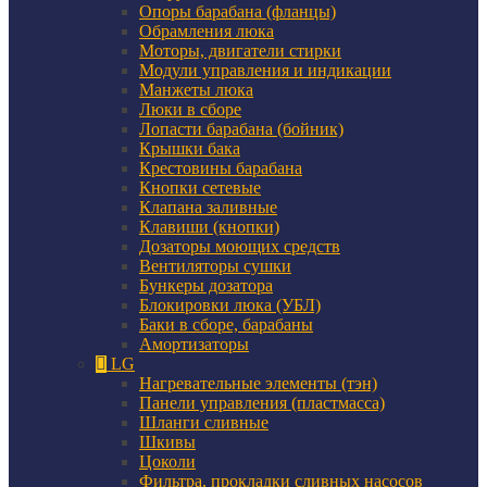
Опоры барабана (фланцы)
Обрамления люка
Моторы, двигатели стирки
Модули управления и индикации
Манжеты люка
Люки в сборе
Лопасти барабана (бойник)
Крышки бака
Крестовины барабана
Кнопки сетевые
Клапана заливные
Клавиши (кнопки)
Дозаторы моющих средств
Вентиляторы сушки
Бункеры дозатора
Блокировки люка (УБЛ)
Баки в сборе, барабаны
Амортизаторы
LG
Нагревательные элементы (тэн)
Панели управления (пластмасса)
Шланги сливные
Шкивы
Цоколи
Фильтра, прокладки сливных насосов