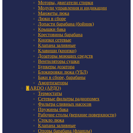
Моторы, двигатели стирки
Модули управления и индикации
Манжеты люка
Люки в сборе
Лопасти барабана (бойник)
Крышки бака
Крестовины барабана
Кнопки сетевые
Клапана заливные
Клавиши (кнопки)
Дозаторы моющих средств
Вентиляторы сушки
Бункеры дозатора
Блокировки люка (УБЛ)
Баки в сборе, барабаны
Амортизаторы
ARDO (АРДО)
Термостаты
Сетевые фильтры радиопомех
Фильтра сливных насосов
Пружины бака
Рабочие столы (верхние поверхности)
Стекло люка
Клапана заливные
Опоры барабана (фланцы)