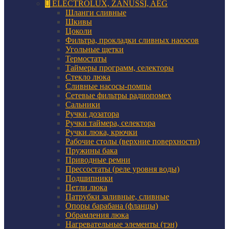
ELECTROLUX, ZANUSSI, AEG
Шланги сливные
Шкивы
Цоколи
Фильтра, прокладки сливных насосов
Угольные щетки
Термостаты
Таймеры программ, селекторы
Стекло люка
Сливные насосы-помпы
Сетевые фильтры радиопомех
Сальники
Ручки дозатора
Ручки таймера, селектора
Ручки люка, крючки
Рабочие столы (верхние поверхности)
Пружины бака
Приводные ремни
Прессостаты (реле уровня воды)
Подшипники
Петли люка
Патрубки заливные, сливные
Опоры барабана (фланцы)
Обрамления люка
Нагревательные элементы (тэн)