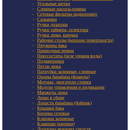
Угольные щетки
Сливные насосы-помпы
Сетевые фильтры радиопомех
Сальники
Ручки дозатора
Ручки таймера, селектора
Ручки люка, крючки
Рабочие столы (верхние поверхности)
Пружины бака
Приводные ремни
Прессостаты (реле уровня воды)
Подшипники
Петли люка
Патрубки заливные, сливные
Опоры барабана (фланцы)
Моторы, двигатели стирки
Модули управления и индикации
Манжеты люка
Люки в сборе
Лопасти барабана (бойник)
Крышки бака
Кнопки сетевые
Клапана заливные
Клавиши (кнопки)
Дозаторы моющих средств