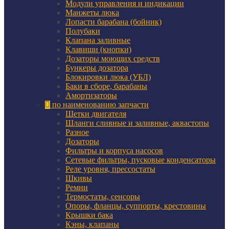
Модули управления и индикации
Манжеты люка
Лопасти барабана (бойник)
Полубаки
Клапана заливные
Клавиши (кнопки)
Дозаторы моющих средств
Бункеры дозатора
Блокировки люка (УБЛ)
Баки в сборе, барабаны
Амортизаторы
по наименованию запчасти
Щетки двигателя
Шланги сливные и заливные, аквастопы
Разное
Дозаторы
Фильтры и корпуса насосов
Сетевые фильтры, пусковые конденсаторы
Реле уровня, прессостаты
Шкивы
Ремни
Термостаты, сенсоры
Опоры, фланцы, суппорты, крестовины
Крышки бака
Кэны, клапаны