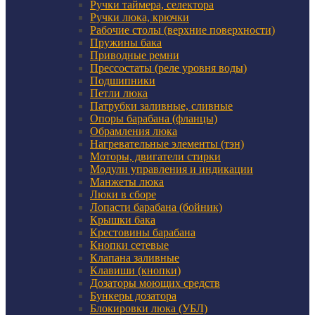
Ручки таймера, селектора
Ручки люка, крючки
Рабочие столы (верхние поверхности)
Пружины бака
Приводные ремни
Прессостаты (реле уровня воды)
Подшипники
Петли люка
Патрубки заливные, сливные
Опоры барабана (фланцы)
Обрамления люка
Нагревательные элементы (тэн)
Моторы, двигатели стирки
Модули управления и индикации
Манжеты люка
Люки в сборе
Лопасти барабана (бойник)
Крышки бака
Крестовины барабана
Кнопки сетевые
Клапана заливные
Клавиши (кнопки)
Дозаторы моющих средств
Бункеры дозатора
Блокировки люка (УБЛ)