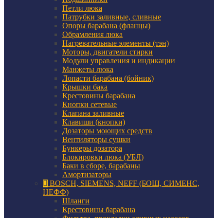
Петли люка
Патрубки заливные, сливные
Опоры барабана (фланцы)
Обрамления люка
Нагревательные элементы (тэн)
Моторы, двигатели стирки
Модули управления и индикации
Манжеты люка
Лопасти барабана (бойник)
Крышки бака
Крестовины барабана
Кнопки сетевые
Клапана заливные
Клавиши (кнопки)
Дозаторы моющих средств
Вентиляторы сушки
Бункеры дозатора
Блокировки люка (УБЛ)
Баки в сборе, барабаны
Амортизаторы
BOSCH, SIEMENS, NEFF (БОШ, СИМЕНС,
НЕФФ)
Шланги
Крестовины барабана