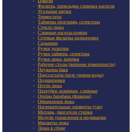
Цоколи
Фильтра, прокладки сливных насосов
Угольные щетки
Термостаты
Таймеры программ, селекторы
Стекло люка
Сливные насосы-помпы
Сетевые фильтры радиопомех
Сальники
Ручки дозатора
Ручки таймера, селектора
Ручки люка, крючки
Рабочие столы (верхние поверхности)
Пружины бака
Прессостаты (реле уровня воды)
Подшипники
Петли люка
Патрубки заливные, сливные
Опоры барабана (фланцы)
Обрамления люка
Нагревательные элементы (тэн)
Моторы, двигатели стирки
Модули управления и индикации
Манжеты люка
Люки в сборе