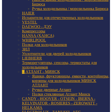
Бирюса
Ручка холодильника / морозильника Бирюса
HAIER
Испарители для отечественных холодильников
VESTEL
DAEWOO - ДЭУ
Компрессоры
HANSA (ХАНСА)
WHIRLPOOL
Полки для холодильников
ЗИЛ
Уплотнители для дверей холодильников
LIEBHERR
Терморегуляторы, сенсоры, термостаты для
холодильников
АТЛАНТ - МИНСК
Ящики, фруктовницы, емкости, контейнеры,
корзины для холодильников МИНСК
АТЛАНТ
Ручки дверные Атлант
Полки стеклянные Атлант Минск
CANDY - HOOVER - OTSEIN - IBERNA -
KELVINATOR - ROSIERES - ZEROWATT -
HELKAMA