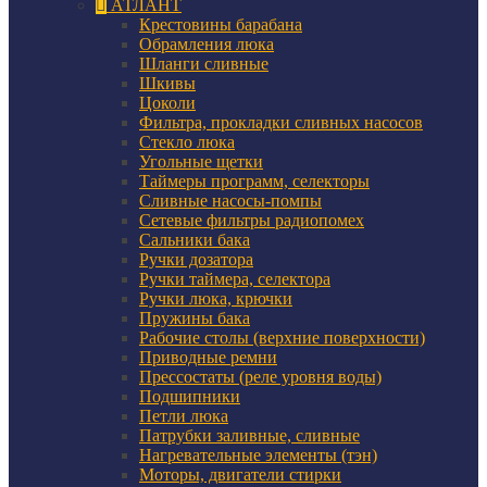
АТЛАНТ
Крестовины барабана
Обрамления люка
Шланги сливные
Шкивы
Цоколи
Фильтра, прокладки сливных насосов
Стекло люка
Угольные щетки
Таймеры программ, селекторы
Сливные насосы-помпы
Сетевые фильтры радиопомех
Сальники бака
Ручки дозатора
Ручки таймера, селектора
Ручки люка, крючки
Пружины бака
Рабочие столы (верхние поверхности)
Приводные ремни
Прессостаты (реле уровня воды)
Подшипники
Петли люка
Патрубки заливные, сливные
Нагревательные элементы (тэн)
Моторы, двигатели стирки