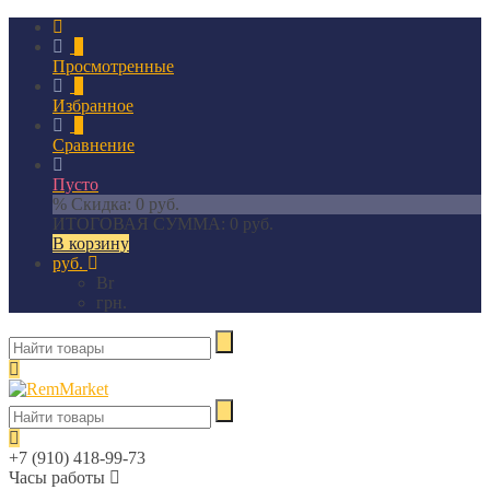
0
Просмотренные
0
Избранное
0
Сравнение
Пусто
% Скидка:
0 руб.
ИТОГОВАЯ СУММА:
0 руб.
В корзину
руб.
Br
грн.
+7 (910) 418-99-73
Часы работы