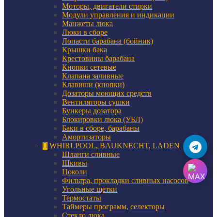
Моторы, двигатели стирки
Модули управления и индикации
Манжеты люка
Люки в сборе
Лопасти барабана (бойник)
Крышки бака
Крестовины барабана
Кнопки сетевые
Клапана заливные
Клавиши (кнопки)
Дозаторы моющих средств
Вентиляторы сушки
Бункеры дозатора
Блокировки люка (УБЛ)
Баки в сборе, барабаны
Амортизаторы
WHIRLPOOL, BAUKNECHT, LADEN
Шланги сливные
Шкивы
Цоколи
Фильтра, прокладки сливных насосов
Угольные щетки
Термостаты
Таймеры программ, селекторы
Стекло люка