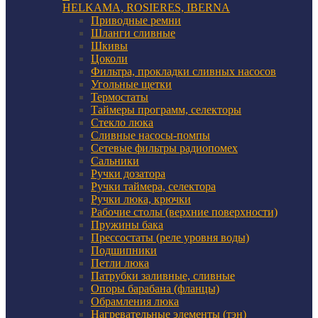
HELKAMA, ROSIERES, IBERNA
Приводные ремни
Шланги сливные
Шкивы
Цоколи
Фильтра, прокладки сливных насосов
Угольные щетки
Термостаты
Таймеры программ, селекторы
Стекло люка
Сливные насосы-помпы
Сетевые фильтры радиопомех
Сальники
Ручки дозатора
Ручки таймера, селектора
Ручки люка, крючки
Рабочие столы (верхние поверхности)
Пружины бака
Прессостаты (реле уровня воды)
Подшипники
Петли люка
Патрубки заливные, сливные
Опоры барабана (фланцы)
Обрамления люка
Нагревательные элементы (тэн)