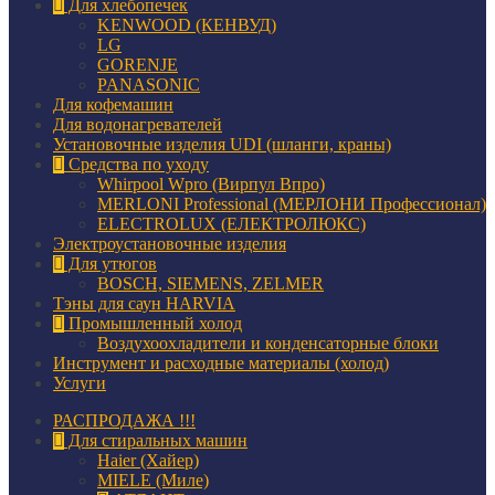
Для хлебопечек
KENWOOD (КЕНВУД)
LG
GORENJE
PANASONIC
Для кофемашин
Для водонагревателей
Установочные изделия UDI (шланги, краны)
Средства по уходу
Whirpool Wpro (Вирпул Впро)
MERLONI Professional (МЕРЛОНИ Профессионал)
ELECTROLUX (ЕЛЕКТРОЛЮКС)
Электроустановочные изделия
Для утюгов
BOSCH, SIEMENS, ZELMER
Тэны для саун HARVIA
Промышленный холод
Воздухоохладители и конденсаторные блоки
Инструмент и расходные материалы (холод)
Услуги
РАСПРОДАЖА !!!
Для стиральных машин
Haier (Хайер)
MIELE (Миле)