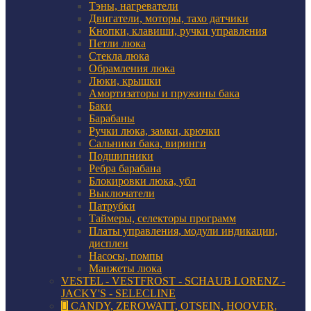
Тэны, нагреватели
Двигатели, моторы, тахо датчики
Кнопки, клавиши, ручки управления
Петли люка
Стекла люка
Обрамления люка
Люки, крышки
Амортизаторы и пружины бака
Баки
Барабаны
Ручки люка, замки, крючки
Сальники бака, виринги
Подшипники
Ребра барабана
Блокировки люка, убл
Выключатели
Патрубки
Таймеры, селекторы программ
Платы управления, модули индикации,
дисплеи
Насосы, помпы
Манжеты люка
VESTEL - VESTFROST - SCHAUB LORENZ -
JACKY'S - SELECLINE
CANDY, ZEROWATT, OTSEIN, HOOVER,