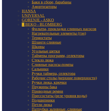
Баки в сборе, барабаны
Амортизаторы
HANSA
UNIVERSAL
GORENJE - ASKO
BEKO - BLOMBERG
Фильтра, прокладки сливных насосов
Нагревательные элементы (тэн)
Термостаты
Шланги сливные
Шкивы
Угольные щетки
Таймеры программ, селекторы
Стекло люка
Сливные насосы-помпы
Сальники
Ручки таймера, селектора
Рабочие столы (верхние поверхности)
Ручки люка, крючки
Пружины бака
Приводные ремни
Прессостаты (реле уровня воды)
Подшипники
Петли люка
Патрубки заливные, сливные