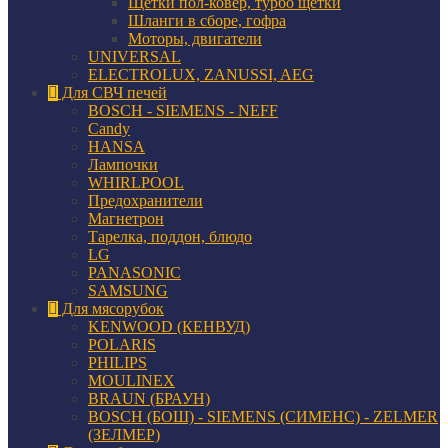
Щетки пол-ковер, турбо щетки
Шланги в сборе, гофра
Моторы, двигатели
UNIVERSAL
ELECTROLUX, ZANUSSI, AEG
Для СВЧ печей
BOSCH - SIEMENS - NEFF
Candy
HANSA
Лампочки
WHIRLPOOL
Предохранители
Магнетрон
Тарелка, поддон, блюдо
LG
PANASONIC
SAMSUNG
Для мясорубок
KENWOOD (КЕНВУД)
POLARIS
PHILIPS
MOULINEX
BRAUN (БРАУН)
BOSCH (БОШ) - SIEMENS (СИМЕНС) - ZELMER
(ЗЕЛМЕР)