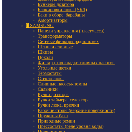
Бункеры дозатора
Блокировки люка (УБЛ)
Баки в сборе, барабаны
Амортизаторы
SAMSUNG
Панели управления (пластмасса)
Трансформаторы
Сетевые фильтры радиопомех
Шланги сливные
Шкивы
Цоколи
Фильтра, прокладки сливных насосов
Угольные щетки
Термостаты
Стекло люка
Сливные насосы-помпы
Сальники
Ручки дозатора
Ручки таймера, селектора
Ручки люка, крючки
Рабочие столы (верхние поверхности)
Пружины бака
Приводные ремни
Прессостаты (реле уровня воды)
Подшипники