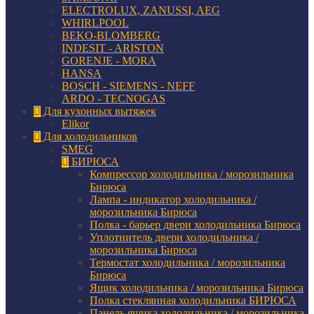
ELECTROLUX, ZANUSSI, AEG
WHIRLPOOL
BEKO-BLOMBERG
INDESIT - ARISTON
GORENJE - MORA
HANSA
BOSCH - SIEMENS - NEFF
ARDO - TECNOGAS
Для кухонных вытяжек
Elikor
Для холодильников
SMEG
БИРЮСА
Компрессор холодильника / морозильника
Бирюса
Лампа - индикатор холодильника /
морозильника Бирюса
Полка - барьер двери холодильника Бирюса
Уплотнитель двери холодильника /
морозильника Бирюса
Термостат холодильника / морозильника
Бирюса
Ящик холодильника / морозильника Бирюса
Полка стеклянная холодильника БИРЮСА
Панель ящика холодильника / морозильника