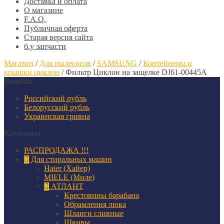
Доставка и оплата
О магазине
F.A.Q.
Публичная оферта
Старая версия сайта
б.у запчасти
Магазин
/
Для пылесосов
/
SAMSUNG
/
Контейнеры и
крышки циклон
/
Фильтр Циклон на защелке DJ61-00445A
Валюты
Российский рубль
Белорусский рубль
Украинская гривна
Категории
РАСПРОДАЖА !!!
Для стиральных машин
Haier (Хайер)
MIELE (Миле)
АТЛАНТ
Крестовины барабана
Обрамления люка
Шланги сливные
Шкивы