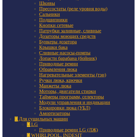
Шкивы
Прессостаты (реле уровня воды)
Сальники
Подшипники
Кнопки сетевые
Патрубки заливные, сливные
Дозаторы моющих средств
Бункеры дозатора
Крышки бака
Сливные насосы-помпы
Лопасти барабана (бойник)
Приводные ремни
Обрамления люка
Нагревательные элементы (тэн)
Ручки люка, крючки
Манжеты люка
Моторы, двигатели стирки
Таймеры программ, селекторы
Модули управления и индикации
Блокировки люка (УБЛ)
Амортизаторы
Для сушильных машин
LG
Приводные ремни LG (ЛЖ)
WHIRLPOOL, INDESIT