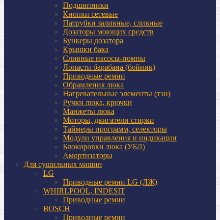
Подшипники
Кнопки сетевые
Патрубки заливные, сливные
Дозаторы моющих средств
Бункеры дозатора
Крышки бака
Сливные насосы-помпы
Лопасти барабана (бойник)
Приводные ремни
Обрамления люка
Нагревательные элементы (тэн)
Ручки люка, крючки
Манжеты люка
Моторы, двигатели стирки
Таймеры программ, селекторы
Модули управления и индикации
Блокировки люка (УБЛ)
Амортизаторы
Для сушильных машин
LG
Приводные ремни LG (ЛЖ)
WHIRLPOOL, INDESIT
Приводные ремни
BOSCH
Приводные ремни