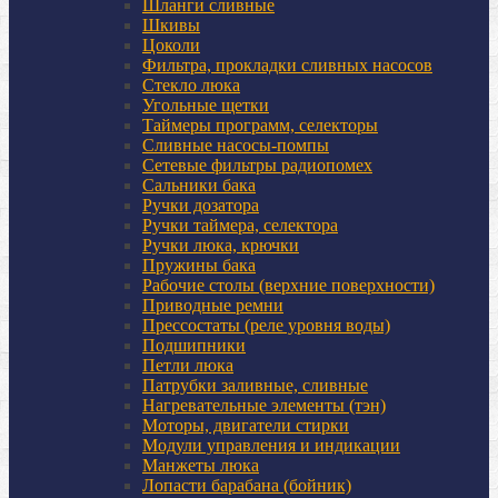
Шланги сливные
Шкивы
Цоколи
Фильтра, прокладки сливных насосов
Стекло люка
Угольные щетки
Таймеры программ, селекторы
Сливные насосы-помпы
Сетевые фильтры радиопомех
Сальники бака
Ручки дозатора
Ручки таймера, селектора
Ручки люка, крючки
Пружины бака
Рабочие столы (верхние поверхности)
Приводные ремни
Прессостаты (реле уровня воды)
Подшипники
Петли люка
Патрубки заливные, сливные
Нагревательные элементы (тэн)
Моторы, двигатели стирки
Модули управления и индикации
Манжеты люка
Лопасти барабана (бойник)