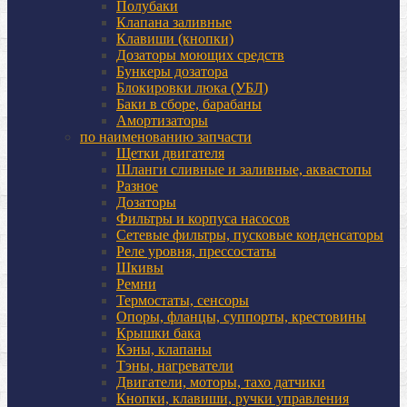
Полубаки
Клапана заливные
Клавиши (кнопки)
Дозаторы моющих средств
Бункеры дозатора
Блокировки люка (УБЛ)
Баки в сборе, барабаны
Амортизаторы
по наименованию запчасти
Щетки двигателя
Шланги сливные и заливные, аквастопы
Разное
Дозаторы
Фильтры и корпуса насосов
Сетевые фильтры, пусковые конденсаторы
Реле уровня, прессостаты
Шкивы
Ремни
Термостаты, сенсоры
Опоры, фланцы, суппорты, крестовины
Крышки бака
Кэны, клапаны
Тэны, нагреватели
Двигатели, моторы, тахо датчики
Кнопки, клавиши, ручки управления