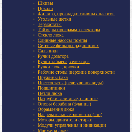
Шкивы
Цоколи
Фильтра, прокладки сливных насосов
Угольные щетки
Термостаты
Таймеры программ, селекторы
Стекло люка
Сливные насосы-помпы
Сетевые фильтры радиопомех
Сальники
Ручки дозатора
Ручки таймера, селектора
Ручки люка, крючки
Рабочие столы (верхние поверхности)
Пружины бака
Прессостаты (реле уровня воды)
Подшипники
Петли люка
Патрубки заливные, сливные
Опоры барабана (фланцы)
Обрамления люка
Нагревательные элементы (тэн)
Моторы, двигатели стирки
Модули управления и индикации
Манжеты люка