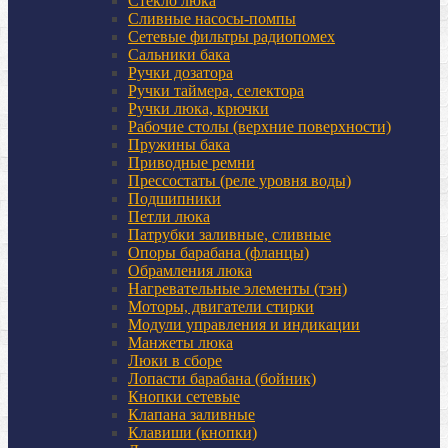
Стекло люка
Сливные насосы-помпы
Сетевые фильтры радиопомех
Сальники бака
Ручки дозатора
Ручки таймера, селектора
Ручки люка, крючки
Рабочие столы (верхние поверхности)
Пружины бака
Приводные ремни
Прессостаты (реле уровня воды)
Подшипники
Петли люка
Патрубки заливные, сливные
Опоры барабана (фланцы)
Обрамления люка
Нагревательные элементы (тэн)
Моторы, двигатели стирки
Модули управления и индикации
Манжеты люка
Люки в сборе
Лопасти барабана (бойник)
Кнопки сетевые
Клапана заливные
Клавиши (кнопки)