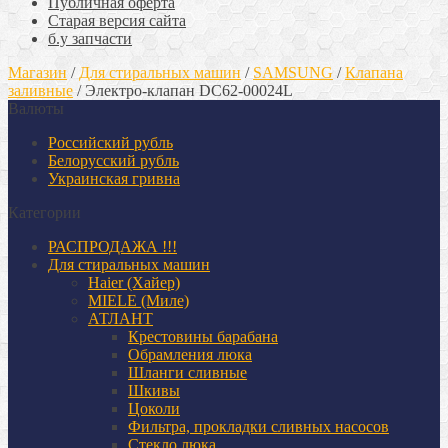
Публичная оферта
Старая версия сайта
б.у запчасти
Магазин
/
Для стиральных машин
/
SAMSUNG
/
Клапана
заливные
/
Электро-клапан DC62-00024L
Валюты
Российский рубль
Белорусский рубль
Украинская гривна
Категории
РАСПРОДАЖА !!!
Для стиральных машин
Haier (Хайер)
MIELE (Миле)
АТЛАНТ
Крестовины барабана
Обрамления люка
Шланги сливные
Шкивы
Цоколи
Фильтра, прокладки сливных насосов
Стекло люка