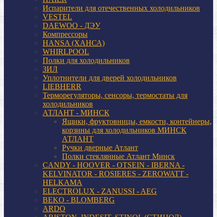
Испарители для отечественных холодильников
VESTEL
DAEWOO - ДЭУ
Компрессоры
HANSA (ХАНСА)
WHIRLPOOL
Полки для холодильников
ЗИЛ
Уплотнители для дверей холодильников
LIEBHERR
Терморегуляторы, сенсоры, термостаты для
холодильников
АТЛАНТ - МИНСК
Ящики, фруктовницы, емкости, контейнеры,
корзины для холодильников МИНСК
АТЛАНТ
Ручки дверные Атлант
Полки стеклянные Атлант Минск
CANDY - HOOVER - OTSEIN - IBERNA -
KELVINATOR - ROSIERES - ZEROWATT -
HELKAMA
ELECTROLUX - ZANUSSI - AEG
BEKO - BLOMBERG
ARDO