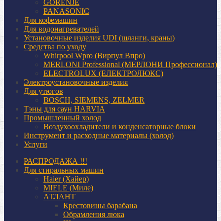
GORENJE
PANASONIC
Для кофемашин
Для водонагревателей
Установочные изделия UDI (шланги, краны)
Средства по уходу
Whirpool Wpro (Вирпул Впро)
MERLONI Professional (МЕРЛОНИ Профессионал)
ELECTROLUX (ЕЛЕКТРОЛЮКС)
Электроустановочные изделия
Для утюгов
BOSCH, SIEMENS, ZELMER
Тэны для саун HARVIA
Промышленный холод
Воздухоохладители и конденсаторные блоки
Инструмент и расходные материалы (холод)
Услуги
РАСПРОДАЖА !!!
Для стиральных машин
Haier (Хайер)
MIELE (Миле)
АТЛАНТ
Крестовины барабана
Обрамления люка