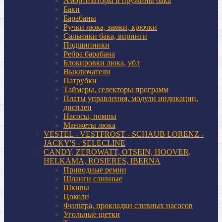
Амортизаторы и пружины бака
Баки
Барабаны
Ручки люка, замки, крючки
Сальники бака, виринги
Подшипники
Ребра барабана
Блокировки люка, убл
Выключатели
Патрубки
Таймеры, селекторы программ
Платы управления, модули индикации,
дисплеи
Насосы, помпы
Манжеты люка
VESTEL - VESTFROST - SCHAUB LORENZ -
JACKY'S - SELECLINE
CANDY, ZEROWATT, OTSEIN, HOOVER,
HELKAMA, ROSIERES, IBERNA
Приводные ремни
Шланги сливные
Шкивы
Цоколи
Фильтра, прокладки сливных насосов
Угольные щетки