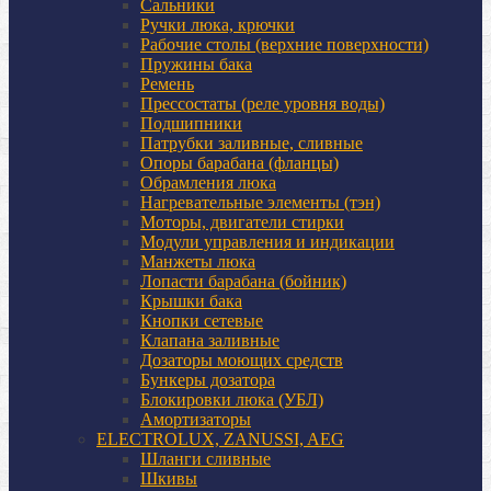
Сальники
Ручки люка, крючки
Рабочие столы (верхние поверхности)
Пружины бака
Ремень
Прессостаты (реле уровня воды)
Подшипники
Патрубки заливные, сливные
Опоры барабана (фланцы)
Обрамления люка
Нагревательные элементы (тэн)
Моторы, двигатели стирки
Модули управления и индикации
Манжеты люка
Лопасти барабана (бойник)
Крышки бака
Кнопки сетевые
Клапана заливные
Дозаторы моющих средств
Бункеры дозатора
Блокировки люка (УБЛ)
Амортизаторы
ELECTROLUX, ZANUSSI, AEG
Шланги сливные
Шкивы