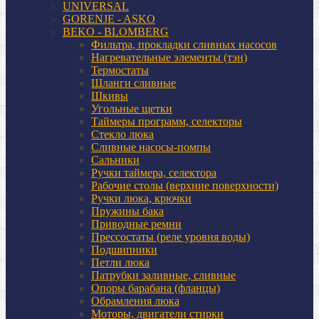
UNIVERSAL
GORENJE - ASKO
BEKO - BLOMBERG
Фильтра, прокладки сливных насосов
Нагревательные элементы (тэн)
Термостаты
Шланги сливные
Шкивы
Угольные щетки
Таймеры программ, селекторы
Стекло люка
Сливные насосы-помпы
Сальники
Ручки таймера, селектора
Рабочие столы (верхние поверхности)
Ручки люка, крючки
Пружины бака
Приводные ремни
Прессостаты (реле уровня воды)
Подшипники
Петли люка
Патрубки заливные, сливные
Опоры барабана (фланцы)
Обрамления люка
Моторы, двигатели стирки