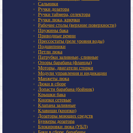
Сальники
Ручки дозатора
Ручки таймера, селектора
Ручки люка, крючки
Рабочие столы (верхние поверхности)
Пружины бака
Приводные ремни
Прессостаты (реле уровня воды)
Подшипники
Петли люка
Патрубки заливные, сливные
Опоры барабана (фланцы)
Моторы, двигатели стирки
Модули управления и индикации
Манжеты люка
Люки в сборе
Лопасти барабана (бойник)
Крышки бака
Кнопки сетевые
Клапана заливные
Клавиши (кнопки)
Дозаторы моющих средств
Бункеры дозатора
Блокировки люка (УБЛ)
Баки в сборе, барабаны