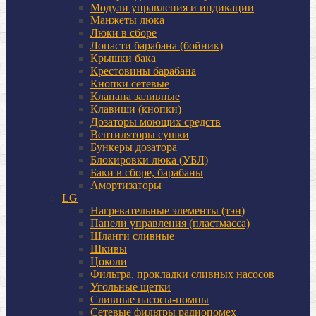
Модули управления и индикации
Манжеты люка
Люки в сборе
Лопасти барабана (бойник)
Крышки бака
Крестовины барабана
Кнопки сетевые
Клапана заливные
Клавиши (кнопки)
Дозаторы моющих средств
Вентиляторы сушки
Бункеры дозатора
Блокировки люка (УБЛ)
Баки в сборе, барабаны
Амортизаторы
LG
Нагревательные элементы (тэн)
Панели управления (пластмасса)
Шланги сливные
Шкивы
Цоколи
Фильтра, прокладки сливных насосов
Угольные щетки
Сливные насосы-помпы
Сетевые фильтры радиопомех