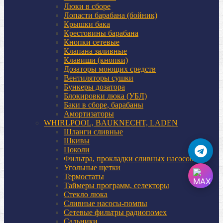
Люки в сборе
Лопасти барабана (бойник)
Крышки бака
Крестовины барабана
Кнопки сетевые
Клапана заливные
Клавиши (кнопки)
Дозаторы моющих средств
Вентиляторы сушки
Бункеры дозатора
Блокировки люка (УБЛ)
Баки в сборе, барабаны
Амортизаторы
WHIRLPOOL, BAUKNECHT, LADEN
Шланги сливные
Шкивы
Цоколи
Фильтра, прокладки сливных насосов
Угольные щетки
Термостаты
Таймеры программ, селекторы
Стекло люка
Сливные насосы-помпы
Сетевые фильтры радиопомех
Сальники