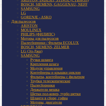
ARISTON, INDESIT, STINOL (СТИНОЛ)
BOSCH, SIEMENS, GAGGENAU, NEFF
SAMSUNG
LG
GORENJE - ASKO
Для пылесосов
ARISTON
MOULINEX
PHILIPS (ФИЛИПС)
Моторы для пылесосов
Пылесборники / Фильтра ECOLUX
BOSCH, SIEMENS, ZELMER
LG (Эл-Джи)
SAMSUNG
Ручки шланга
Крепления шлага
Модуля управления
Контейнеры и крышки циклон
Фильтра, контейнеры с фильтром
Трубки телескопические
Пылесборники
Держатели мешка
Щетки пол-ковер, турбо щетки
Шланги в сборе, гофра
Моторы, двигатели