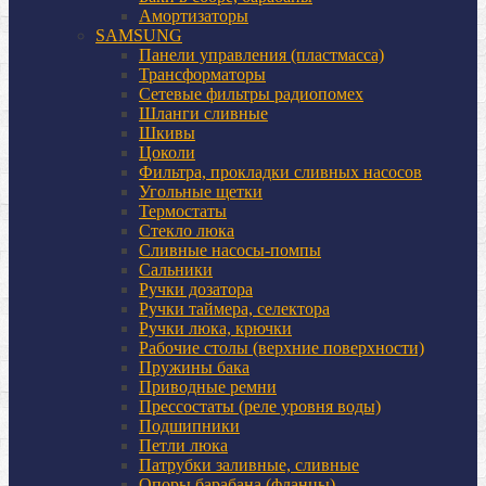
Амортизаторы
SAMSUNG
Панели управления (пластмасса)
Трансформаторы
Сетевые фильтры радиопомех
Шланги сливные
Шкивы
Цоколи
Фильтра, прокладки сливных насосов
Угольные щетки
Термостаты
Стекло люка
Сливные насосы-помпы
Сальники
Ручки дозатора
Ручки таймера, селектора
Ручки люка, крючки
Рабочие столы (верхние поверхности)
Пружины бака
Приводные ремни
Прессостаты (реле уровня воды)
Подшипники
Петли люка
Патрубки заливные, сливные
Опоры барабана (фланцы)