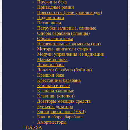
Пружины бака
Приводные ремни
Прессостаты (реле уровня воды)
Подшипники
Петли люка
Патрубки заливные, сливные
Опоры барабана (фланцы)
Обрамления люка
Нагревательные элементы (тэн)
Моторы, двигатели стирки
Модули управления и индикации
Манжеты люка
Люки в сборе
Лопасти барабана (бойник)
Крышки бака
Крестовины барабана
Кнопки сетевые
Клапана заливные
Клавиши (кнопки)
Дозаторы моющих средств
Бункеры дозатора
Блокировки люка (УБЛ)
Баки в сборе, барабаны
Амортизаторы
HANSA