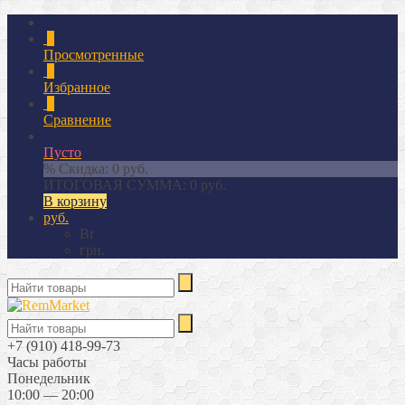
0
Просмотренные
0
Избранное
0
Сравнение
Пусто
% Скидка:
0 руб.
ИТОГОВАЯ СУММА:
0 руб.
В корзину
руб.
Br
грн.
+7 (910) 418-99-73
Часы работы
Понедельник
10:00 — 20:00