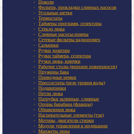
Цоколи
Фильтра, прокладки сливных насосов
Угольные щетки
Термостаты
Таймеры программ, селекторы
Стекло люка
Сливные насосы-помпы
Сетевые фильтры радиопомех
Сальники
Ручки дозатора
Ручки таймера, селектора
Ручки люка, крючки
Рабочие столы (верхние поверхности)
Пружины бака
Приводные ремни
Прессостаты (реле уровня воды)
Подшипники
Петли люка
Патрубки заливные, сливные
Опоры барабана (фланцы)
Обрамления люка
Нагревательные элементы (тэн)
Моторы, двигатели стирки
Модули управления и индикации
Манжеты люка