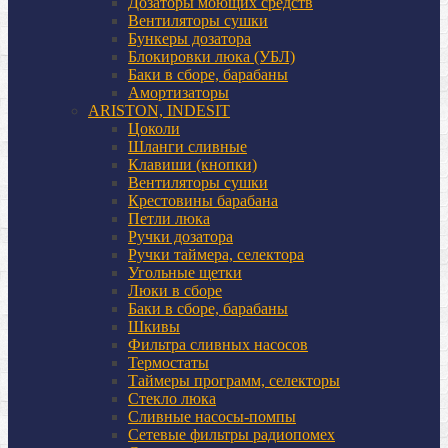
Дозаторы моющих средств
Вентиляторы сушки
Бункеры дозатора
Блокировки люка (УБЛ)
Баки в сборе, барабаны
Амортизаторы
ARISTON, INDESIT
Цоколи
Шланги сливные
Клавиши (кнопки)
Вентиляторы сушки
Крестовины барабана
Петли люка
Ручки дозатора
Ручки таймера, селектора
Угольные щетки
Люки в сборе
Баки в сборе, барабаны
Шкивы
Фильтра сливных насосов
Термостаты
Таймеры программ, селекторы
Стекло люка
Сливные насосы-помпы
Сетевые фильтры радиопомех