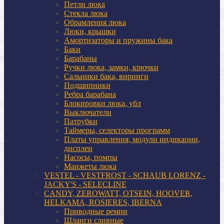
Петли люка
Стекла люка
Обрамления люка
Люки, крышки
Амортизаторы и пружины бака
Баки
Барабаны
Ручки люка, замки, крючки
Сальники бака, виринги
Подшипники
Ребра барабана
Блокировки люка, убл
Выключатели
Патрубки
Таймеры, селекторы программ
Платы управления, модули индикации,
дисплеи
Насосы, помпы
Манжеты люка
VESTEL - VESTFROST - SCHAUB LORENZ -
JACKY'S - SELECLINE
CANDY, ZEROWATT, OTSEIN, HOOVER,
HELKAMA, ROSIERES, IBERNA
Приводные ремни
Шланги сливные