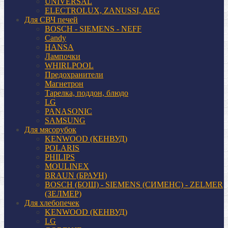
UNIVERSAL
ELECTROLUX, ZANUSSI, AEG
Для СВЧ печей
BOSCH - SIEMENS - NEFF
Candy
HANSA
Лампочки
WHIRLPOOL
Предохранители
Магнетрон
Тарелка, поддон, блюдо
LG
PANASONIC
SAMSUNG
Для мясорубок
KENWOOD (КЕНВУД)
POLARIS
PHILIPS
MOULINEX
BRAUN (БРАУН)
BOSCH (БОШ) - SIEMENS (СИМЕНС) - ZELMER
(ЗЕЛМЕР)
Для хлебопечек
KENWOOD (КЕНВУД)
LG