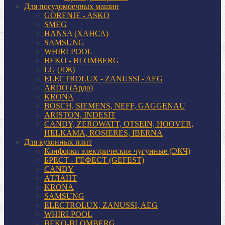
Для посудомоечных машин
GORENJE - ASKO
SMEG
HANSA (ХАНСА)
SAMSUNG
WHIRLPOOL
BEKO - BLOMBERG
LG (ЛЖ)
ELECTROLUX - ZANUSSI - AEG
ARDO (Ардо)
KRONA
BOSCH, SIEMENS, NEFF, GAGGENAU
ARISTON, INDESIT
CANDY, ZEROWATT, OTSEIN, HOOVER,
HELKAMA, ROSIERES, IBERNA
Для кухонных плит
Конфорки электрические чугунные (ЭКЧ)
БРЕСТ - ГЕФЕСТ (GEFEST)
CANDY
АТЛАНТ
KRONA
SAMSUNG
ELECTROLUX, ZANUSSI, AEG
WHIRLPOOL
BEKO-BLOMBERG