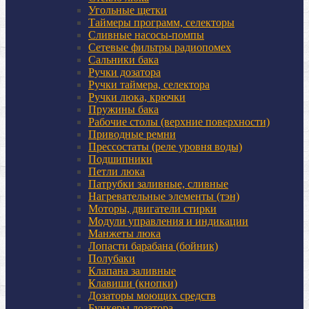
Угольные щетки
Таймеры программ, селекторы
Сливные насосы-помпы
Сетевые фильтры радиопомех
Сальники бака
Ручки дозатора
Ручки таймера, селектора
Ручки люка, крючки
Пружины бака
Рабочие столы (верхние поверхности)
Приводные ремни
Прессостаты (реле уровня воды)
Подшипники
Петли люка
Патрубки заливные, сливные
Нагревательные элементы (тэн)
Моторы, двигатели стирки
Модули управления и индикации
Манжеты люка
Лопасти барабана (бойник)
Полубаки
Клапана заливные
Клавиши (кнопки)
Дозаторы моющих средств
Бункеры дозатора