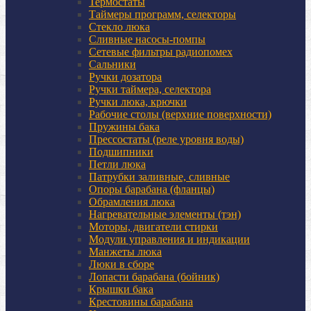
Термостаты
Таймеры программ, селекторы
Стекло люка
Сливные насосы-помпы
Сетевые фильтры радиопомех
Сальники
Ручки дозатора
Ручки таймера, селектора
Ручки люка, крючки
Рабочие столы (верхние поверхности)
Пружины бака
Прессостаты (реле уровня воды)
Подшипники
Петли люка
Патрубки заливные, сливные
Опоры барабана (фланцы)
Обрамления люка
Нагревательные элементы (тэн)
Моторы, двигатели стирки
Модули управления и индикации
Манжеты люка
Люки в сборе
Лопасти барабана (бойник)
Крышки бака
Крестовины барабана