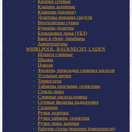
Кнопки сетевые
Клапана заливные
Клавиши (кнопки)
Дозаторы моющих средств
Вентиляторы сушки
Бункеры дозатора
Блокировки люка (УБЛ)
Баки в сборе, барабаны
Амортизаторы
WHIRLPOOL, BAUKNECHT, LADEN
Шланги сливные
Шкивы
Цоколи
Фильтра, прокладки сливных насосов
Угольные щетки
Термостаты
Таймеры программ, селекторы
Стекло люка
Сливные насосы-помпы
Сетевые фильтры радиопомех
Сальники
Ручки дозатора
Ручки таймера, селектора
Ручки люка, крючки
Рабочие столы (верхние поверхности)