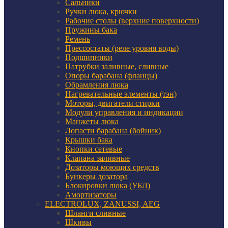
Сальники
Ручки люка, крючки
Рабочие столы (верхние поверхности)
Пружины бака
Ремень
Прессостаты (реле уровня воды)
Подшипники
Патрубки заливные, сливные
Опоры барабана (фланцы)
Обрамления люка
Нагревательные элементы (тэн)
Моторы, двигатели стирки
Модули управления и индикации
Манжеты люка
Лопасти барабана (бойник)
Крышки бака
Кнопки сетевые
Клапана заливные
Дозаторы моющих средств
Бункеры дозатора
Блокировки люка (УБЛ)
Амортизаторы
ELECTROLUX, ZANUSSI, AEG
Шланги сливные
Шкивы