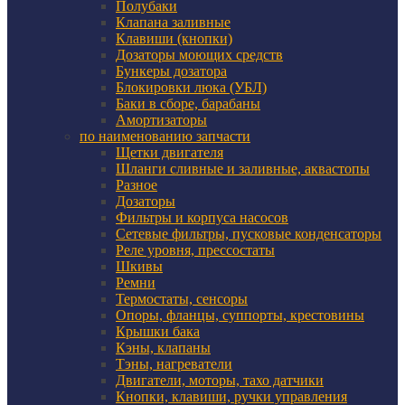
Полубаки
Клапана заливные
Клавиши (кнопки)
Дозаторы моющих средств
Бункеры дозатора
Блокировки люка (УБЛ)
Баки в сборе, барабаны
Амортизаторы
по наименованию запчасти
Щетки двигателя
Шланги сливные и заливные, аквастопы
Разное
Дозаторы
Фильтры и корпуса насосов
Сетевые фильтры, пусковые конденсаторы
Реле уровня, прессостаты
Шкивы
Ремни
Термостаты, сенсоры
Опоры, фланцы, суппорты, крестовины
Крышки бака
Кэны, клапаны
Тэны, нагреватели
Двигатели, моторы, тахо датчики
Кнопки, клавиши, ручки управления