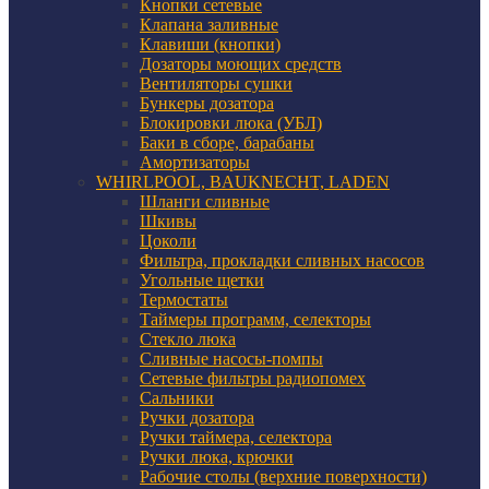
Кнопки сетевые
Клапана заливные
Клавиши (кнопки)
Дозаторы моющих средств
Вентиляторы сушки
Бункеры дозатора
Блокировки люка (УБЛ)
Баки в сборе, барабаны
Амортизаторы
WHIRLPOOL, BAUKNECHT, LADEN
Шланги сливные
Шкивы
Цоколи
Фильтра, прокладки сливных насосов
Угольные щетки
Термостаты
Таймеры программ, селекторы
Стекло люка
Сливные насосы-помпы
Сетевые фильтры радиопомех
Сальники
Ручки дозатора
Ручки таймера, селектора
Ручки люка, крючки
Рабочие столы (верхние поверхности)