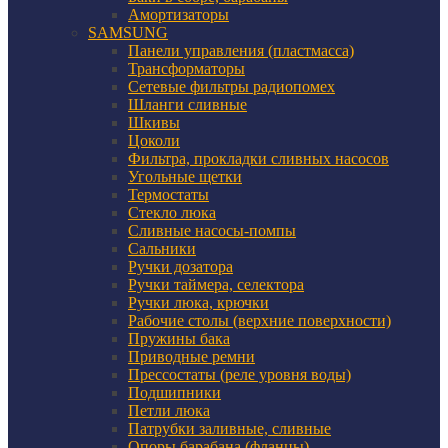
Амортизаторы
SAMSUNG
Панели управления (пластмасса)
Трансформаторы
Сетевые фильтры радиопомех
Шланги сливные
Шкивы
Цоколи
Фильтра, прокладки сливных насосов
Угольные щетки
Термостаты
Стекло люка
Сливные насосы-помпы
Сальники
Ручки дозатора
Ручки таймера, селектора
Ручки люка, крючки
Рабочие столы (верхние поверхности)
Пружины бака
Приводные ремни
Прессостаты (реле уровня воды)
Подшипники
Петли люка
Патрубки заливные, сливные
Опоры барабана (фланцы)