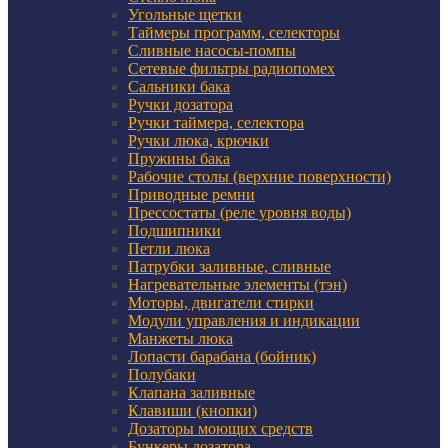
Угольные щетки
Таймеры программ, селекторы
Сливные насосы-помпы
Сетевые фильтры радиопомех
Сальники бака
Ручки дозатора
Ручки таймера, селектора
Ручки люка, крючки
Пружины бака
Рабочие столы (верхние поверхности)
Приводные ремни
Прессостаты (реле уровня воды)
Подшипники
Петли люка
Патрубки заливные, сливные
Нагревательные элементы (тэн)
Моторы, двигатели стирки
Модули управления и индикации
Манжеты люка
Лопасти барабана (бойник)
Полубаки
Клапана заливные
Клавиши (кнопки)
Дозаторы моющих средств
Бункеры дозатора