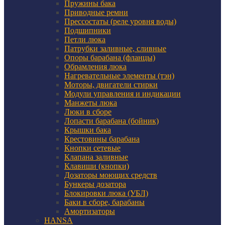
Пружины бака
Приводные ремни
Прессостаты (реле уровня воды)
Подшипники
Петли люка
Патрубки заливные, сливные
Опоры барабана (фланцы)
Обрамления люка
Нагревательные элементы (тэн)
Моторы, двигатели стирки
Модули управления и индикации
Манжеты люка
Люки в сборе
Лопасти барабана (бойник)
Крышки бака
Крестовины барабана
Кнопки сетевые
Клапана заливные
Клавиши (кнопки)
Дозаторы моющих средств
Бункеры дозатора
Блокировки люка (УБЛ)
Баки в сборе, барабаны
Амортизаторы
HANSA