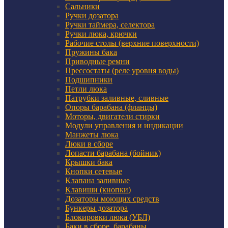
Сальники
Ручки дозатора
Ручки таймера, селектора
Ручки люка, крючки
Рабочие столы (верхние поверхности)
Пружины бака
Приводные ремни
Прессостаты (реле уровня воды)
Подшипники
Петли люка
Патрубки заливные, сливные
Опоры барабана (фланцы)
Моторы, двигатели стирки
Модули управления и индикации
Манжеты люка
Люки в сборе
Лопасти барабана (бойник)
Крышки бака
Кнопки сетевые
Клапана заливные
Клавиши (кнопки)
Дозаторы моющих средств
Бункеры дозатора
Блокировки люка (УБЛ)
Баки в сборе, барабаны