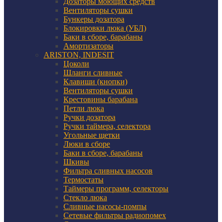
Дозаторы моющих средств
Вентиляторы сушки
Бункеры дозатора
Блокировки люка (УБЛ)
Баки в сборе, барабаны
Амортизаторы
ARISTON, INDESIT
Цоколи
Шланги сливные
Клавиши (кнопки)
Вентиляторы сушки
Крестовины барабана
Петли люка
Ручки дозатора
Ручки таймера, селектора
Угольные щетки
Люки в сборе
Баки в сборе, барабаны
Шкивы
Фильтра сливных насосов
Термостаты
Таймеры программ, селекторы
Стекло люка
Сливные насосы-помпы
Сетевые фильтры радиопомех