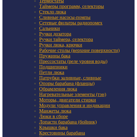
Термостаты
Таймеры программ, селекторы
Стекло люка
Сливные насосы-помпы
Сетевые фильтры радиопомех
Сальники
Ручки дозатора
Ручки таймера, селектора
Ручки люка, крючки
Рабочие столы (верхние поверхности)
Пружины бака
Прессостаты (реле уровня воды)
Подшипники
Петли люка
Патрубки заливные, сливные
Опоры барабана (фланцы)
Обрамления люка
Нагревательные элементы (тэн)
Моторы, двигатели стирки
Модули управления и индикации
Манжеты люка
Люки в сборе
Лопасти барабана (бойник)
Крышки бака
Крестовины барабана