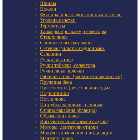
Шкивы
Цоколи
Фильтра, прокладки сливных насосов
Угольные щетки
Термостаты
Таймеры программ, селекторы
Стекло люка
Сливные насосы-помпы
Сетевые фильтры радиопомех
Сальники
Ручки дозатора
Ручки таймера, селектора
Ручки люка, крючки
Рабочие столы (верхние поверхности)
Пружины бака
Прессостаты (реле уровня воды)
Подшипники
Петли люка
Патрубки заливные, сливные
Опоры барабана (фланцы)
Обрамления люка
Нагревательные элементы (тэн)
Моторы, двигатели стирки
Модули управления и индикации
Манжеты люка