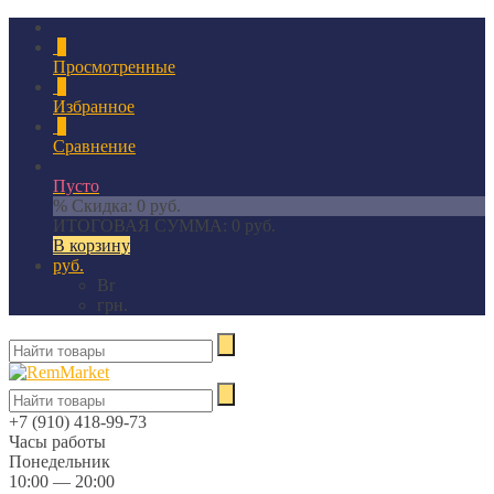
0
Просмотренные
0
Избранное
0
Сравнение
Пусто
% Скидка:
0 руб.
ИТОГОВАЯ СУММА:
0 руб.
В корзину
руб.
Br
грн.
+7 (910) 418-99-73
Часы работы
Понедельник
10:00 — 20:00