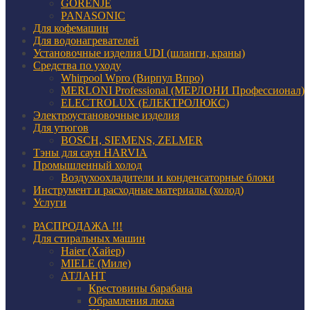
GORENJE
PANASONIC
Для кофемашин
Для водонагревателей
Установочные изделия UDI (шланги, краны)
Средства по уходу
Whirpool Wpro (Вирпул Впро)
MERLONI Professional (МЕРЛОНИ Профессионал)
ELECTROLUX (ЕЛЕКТРОЛЮКС)
Электроустановочные изделия
Для утюгов
BOSCH, SIEMENS, ZELMER
Тэны для саун HARVIA
Промышленный холод
Воздухоохладители и конденсаторные блоки
Инструмент и расходные материалы (холод)
Услуги
РАСПРОДАЖА !!!
Для стиральных машин
Haier (Хайер)
MIELE (Миле)
АТЛАНТ
Крестовины барабана
Обрамления люка