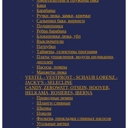
Амортизаторы и пружины бака
Баки
Барабаны
Ручки люка, замки, крючки
Сальники бака, виринги
Подшипники
Ребра барабана
Блокировки люка, убл
Выключатели
Патрубки
Таймеры, селекторы программ
Платы управления, модули индикации,
дисплеи
Насосы, помпы
Манжеты люка
VESTEL - VESTFROST - SCHAUB LORENZ -
JACKY'S - SELECLINE
CANDY, ZEROWATT, OTSEIN, HOOVER,
HELKAMA, ROSIERES, IBERNA
Приводные ремни
Шланги сливные
Шкивы
Цоколи
Фильтра, прокладки сливных насосов
Угольные щетки