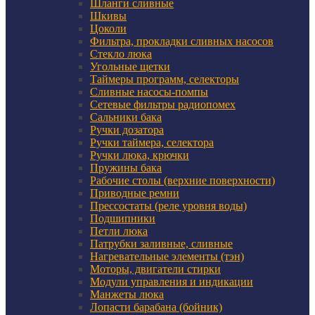
Шланги сливные
Шкивы
Цоколи
Фильтра, прокладки сливных насосов
Стекло люка
Угольные щетки
Таймеры программ, селекторы
Сливные насосы-помпы
Сетевые фильтры радиопомех
Сальники бака
Ручки дозатора
Ручки таймера, селектора
Ручки люка, крючки
Пружины бака
Рабочие столы (верхние поверхности)
Приводные ремни
Прессостаты (реле уровня воды)
Подшипники
Петли люка
Патрубки заливные, сливные
Нагревательные элементы (тэн)
Моторы, двигатели стирки
Модули управления и индикации
Манжеты люка
Лопасти барабана (бойник)