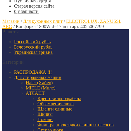
Публичная оферта
Старая версия сайта
б.у запчасти
Магазин
/
Для кухонных плит
/
ELECTROLUX, ZANUSSI,
AEG
/
Конфорка 1800W d=175mm арт. 4055067799
Валюты
Российский рубль
Белорусский рубль
Украинская гривна
Категории
РАСПРОДАЖА !!!
Для стиральных машин
Haier (Хайер)
MIELE (Миле)
АТЛАНТ
Крестовины барабана
Обрамления люка
Шланги сливные
Шкивы
Цоколи
Фильтра, прокладки сливных насосов
Стекло люка