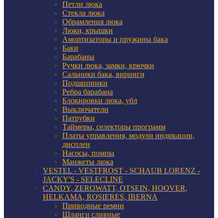
Петли люка
Стекла люка
Обрамления люка
Люки, крышки
Амортизаторы и пружины бака
Баки
Барабаны
Ручки люка, замки, крючки
Сальники бака, виринги
Подшипники
Ребра барабана
Блокировки люка, убл
Выключатели
Патрубки
Таймеры, селекторы программ
Платы управления, модули индикации,
дисплеи
Насосы, помпы
Манжеты люка
VESTEL - VESTFROST - SCHAUB LORENZ -
JACKY'S - SELECLINE
CANDY, ZEROWATT, OTSEIN, HOOVER,
HELKAMA, ROSIERES, IBERNA
Приводные ремни
Шланги сливные