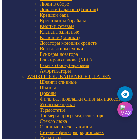
Люки в сборе
Лопасти барабана (бойник)
Крышки бака
Крестовины барабана
Кнопки сетевые
Клапана заливные
Клавиши (кнопки)
Дозаторы моющих средств
Вентиляторы сушки
Бункеры дозатора
Блокировки люка (УБЛ)
Баки в сборе, барабаны
Амортизаторы
WHIRLPOOL, BAUKNECHT, LADEN
Шланги сливные
Шкивы
Цоколи
Фильтра, прокладки сливных насосов
Угольные щетки
Термостаты
Таймеры программ, селекторы
Стекло люка
Сливные насосы-помпы
Сетевые фильтры радиопомех
Сальники