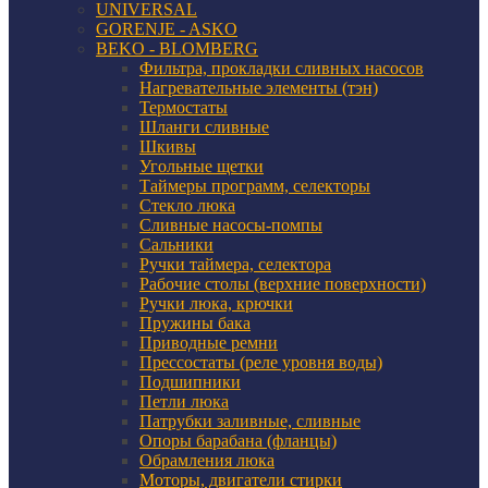
UNIVERSAL
GORENJE - ASKO
BEKO - BLOMBERG
Фильтра, прокладки сливных насосов
Нагревательные элементы (тэн)
Термостаты
Шланги сливные
Шкивы
Угольные щетки
Таймеры программ, селекторы
Стекло люка
Сливные насосы-помпы
Сальники
Ручки таймера, селектора
Рабочие столы (верхние поверхности)
Ручки люка, крючки
Пружины бака
Приводные ремни
Прессостаты (реле уровня воды)
Подшипники
Петли люка
Патрубки заливные, сливные
Опоры барабана (фланцы)
Обрамления люка
Моторы, двигатели стирки