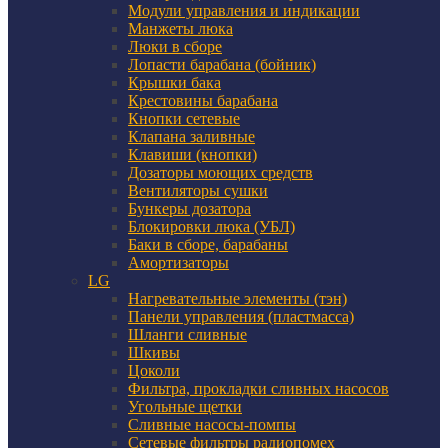
Модули управления и индикации
Манжеты люка
Люки в сборе
Лопасти барабана (бойник)
Крышки бака
Крестовины барабана
Кнопки сетевые
Клапана заливные
Клавиши (кнопки)
Дозаторы моющих средств
Вентиляторы сушки
Бункеры дозатора
Блокировки люка (УБЛ)
Баки в сборе, барабаны
Амортизаторы
LG
Нагревательные элементы (тэн)
Панели управления (пластмасса)
Шланги сливные
Шкивы
Цоколи
Фильтра, прокладки сливных насосов
Угольные щетки
Сливные насосы-помпы
Сетевые фильтры радиопомех