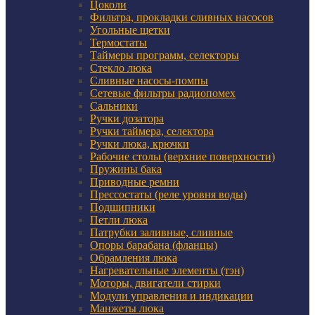
Цоколи
Фильтра, прокладки сливных насосов
Угольные щетки
Термостаты
Таймеры программ, селекторы
Стекло люка
Сливные насосы-помпы
Сетевые фильтры радиопомех
Сальники
Ручки дозатора
Ручки таймера, селектора
Ручки люка, крючки
Рабочие столы (верхние поверхности)
Пружины бака
Приводные ремни
Прессостаты (реле уровня воды)
Подшипники
Петли люка
Патрубки заливные, сливные
Опоры барабана (фланцы)
Обрамления люка
Нагревательные элементы (тэн)
Моторы, двигатели стирки
Модули управления и индикации
Манжеты люка