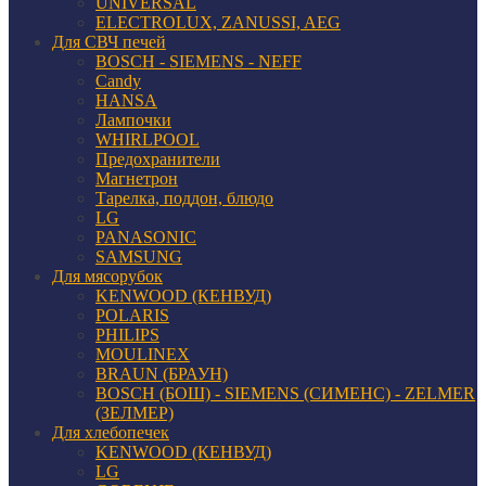
UNIVERSAL
ELECTROLUX, ZANUSSI, AEG
Для СВЧ печей
BOSCH - SIEMENS - NEFF
Candy
HANSA
Лампочки
WHIRLPOOL
Предохранители
Магнетрон
Тарелка, поддон, блюдо
LG
PANASONIC
SAMSUNG
Для мясорубок
KENWOOD (КЕНВУД)
POLARIS
PHILIPS
MOULINEX
BRAUN (БРАУН)
BOSCH (БОШ) - SIEMENS (СИМЕНС) - ZELMER
(ЗЕЛМЕР)
Для хлебопечек
KENWOOD (КЕНВУД)
LG