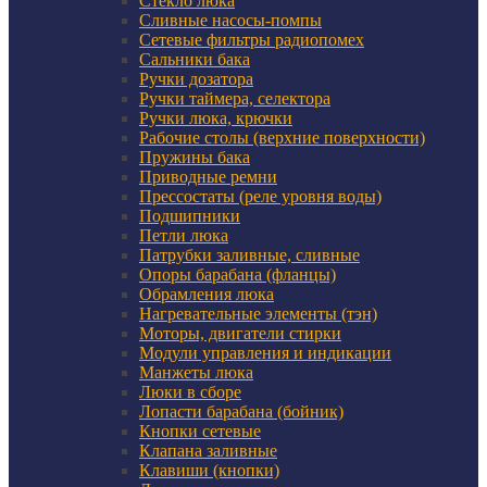
Стекло люка
Сливные насосы-помпы
Сетевые фильтры радиопомех
Сальники бака
Ручки дозатора
Ручки таймера, селектора
Ручки люка, крючки
Рабочие столы (верхние поверхности)
Пружины бака
Приводные ремни
Прессостаты (реле уровня воды)
Подшипники
Петли люка
Патрубки заливные, сливные
Опоры барабана (фланцы)
Обрамления люка
Нагревательные элементы (тэн)
Моторы, двигатели стирки
Модули управления и индикации
Манжеты люка
Люки в сборе
Лопасти барабана (бойник)
Кнопки сетевые
Клапана заливные
Клавиши (кнопки)