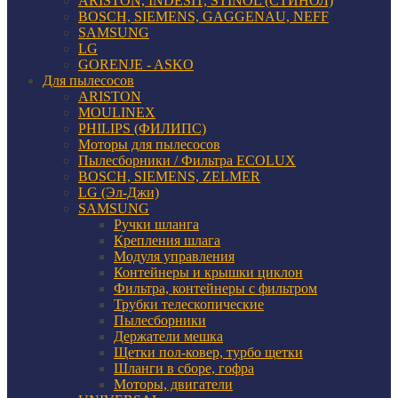
ARISTON, INDESIT, STINOL (СТИНОЛ)
BOSCH, SIEMENS, GAGGENAU, NEFF
SAMSUNG
LG
GORENJE - ASKO
Для пылесосов
ARISTON
MOULINEX
PHILIPS (ФИЛИПС)
Моторы для пылесосов
Пылесборники / Фильтра ECOLUX
BOSCH, SIEMENS, ZELMER
LG (Эл-Джи)
SAMSUNG
Ручки шланга
Крепления шлага
Модуля управления
Контейнеры и крышки циклон
Фильтра, контейнеры с фильтром
Трубки телескопические
Пылесборники
Держатели мешка
Щетки пол-ковер, турбо щетки
Шланги в сборе, гофра
Моторы, двигатели