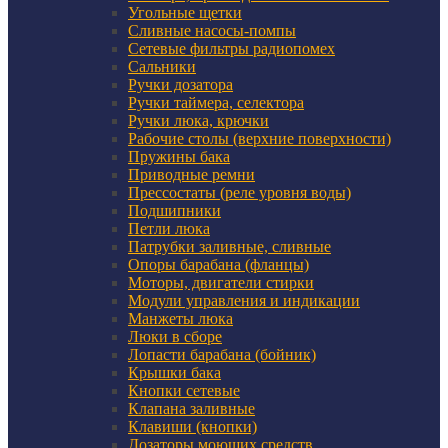
Угольные щетки
Сливные насосы-помпы
Сетевые фильтры радиопомех
Сальники
Ручки дозатора
Ручки таймера, селектора
Ручки люка, крючки
Рабочие столы (верхние поверхности)
Пружины бака
Приводные ремни
Прессостаты (реле уровня воды)
Подшипники
Петли люка
Патрубки заливные, сливные
Опоры барабана (фланцы)
Моторы, двигатели стирки
Модули управления и индикации
Манжеты люка
Люки в сборе
Лопасти барабана (бойник)
Крышки бака
Кнопки сетевые
Клапана заливные
Клавиши (кнопки)
Дозаторы моющих средств