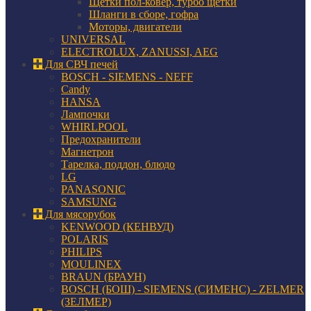
Щетки пол-ковер, турбо щетки
Шланги в сборе, гофра
Моторы, двигатели
UNIVERSAL
ELECTROLUX, ZANUSSI, AEG
Для СВЧ печей
BOSCH - SIEMENS - NEFF
Candy
HANSA
Лампочки
WHIRLPOOL
Предохранители
Магнетрон
Тарелка, поддон, блюдо
LG
PANASONIC
SAMSUNG
Для мясорубок
KENWOOD (КЕНВУД)
POLARIS
PHILIPS
MOULINEX
BRAUN (БРАУН)
BOSCH (БОШ) - SIEMENS (СИМЕНС) - ZELMER
(ЗЕЛМЕР)