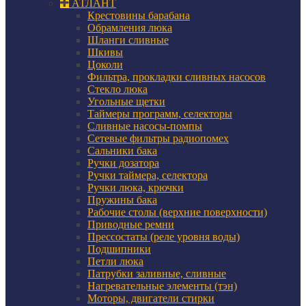
АТЛАНТ
Крестовины барабана
Обрамления люка
Шланги сливные
Шкивы
Цоколи
Фильтра, прокладки сливных насосов
Стекло люка
Угольные щетки
Таймеры программ, селекторы
Сливные насосы-помпы
Сетевые фильтры радиопомех
Сальники бака
Ручки дозатора
Ручки таймера, селектора
Ручки люка, крючки
Пружины бака
Рабочие столы (верхние поверхности)
Приводные ремни
Прессостаты (реле уровня воды)
Подшипники
Петли люка
Патрубки заливные, сливные
Нагревательные элементы (тэн)
Моторы, двигатели стирки