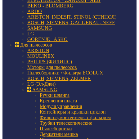
ELECTROLUX - ZANUSSI - AEG
BEKO - BLOMBERG
ARDO
ARISTON, INDESIT, STINOL (СТИНОЛ)
BOSCH, SIEMENS, GAGGENAU, NEFF
SAMSUNG
LG
GORENJE - ASKO
Для пылесосов
ARISTON
MOULINEX
PHILIPS (ФИЛИПС)
Моторы для пылесосов
Пылесборники / Фильтра ECOLUX
BOSCH, SIEMENS, ZELMER
LG (Эл-Джи)
SAMSUNG
Ручки шланга
Крепления шлага
Модуля управления
Контейнеры и крышки циклон
Фильтра, контейнеры с фильтром
Трубки телескопические
Пылесборники
Держатели мешка