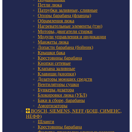
Петли люка
Патрубки заливные, сливные
Опоры барабана (фланцы)
Обрамления люка
Нагревательные элементы (тэн)
Моторы, двигатели стирки
Модули управления и индикации
Манжеты люка
Лопасти барабана (бойник)
Крышки бака
Крестовины барабана
Кнопки сетевые
Клапана заливные
Клавиши (кнопки)
Дозаторы моющих средств
Вентиляторы сушки
Бункеры дозатора
Блокировки люка (УБЛ)
Баки в сборе, барабаны
Амортизаторы
BOSCH, SIEMENS, NEFF (БОШ, СИМЕНС,
НЕФФ)
Шланги
Крестовины барабана