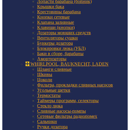
Лопасти барабана (бойник)
Крышки бака
Крестовины барабана
Кнопки сетевые
Клапана заливные
Клавиши (кнопки)
Дозаторы моющих средств
Вентиляторы сушки
Бункеры дозатора
Блокировки люка (УБЛ)
Баки в сборе, барабаны
Амортизаторы
WHIRLPOOL, BAUKNECHT, LADEN
Шланги сливные
Шкивы
Цоколи
Фильтра, прокладки сливных насосов
Угольные щетки
Термостаты
Таймеры программ, селекторы
Стекло люка
Сливные насосы-помпы
Сетевые фильтры радиопомех
Сальники
Ручки дозатора