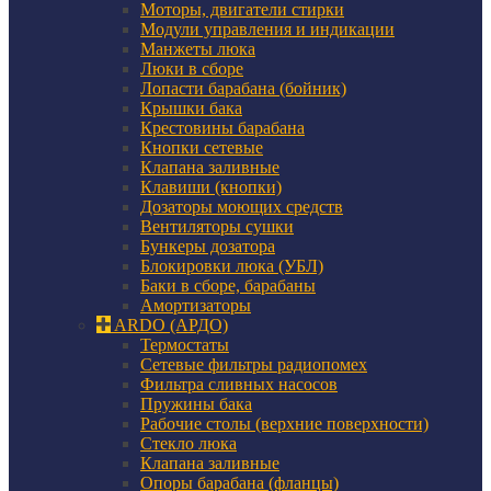
Моторы, двигатели стирки
Модули управления и индикации
Манжеты люка
Люки в сборе
Лопасти барабана (бойник)
Крышки бака
Крестовины барабана
Кнопки сетевые
Клапана заливные
Клавиши (кнопки)
Дозаторы моющих средств
Вентиляторы сушки
Бункеры дозатора
Блокировки люка (УБЛ)
Баки в сборе, барабаны
Амортизаторы
ARDO (АРДО)
Термостаты
Сетевые фильтры радиопомех
Фильтра сливных насосов
Пружины бака
Рабочие столы (верхние поверхности)
Стекло люка
Клапана заливные
Опоры барабана (фланцы)