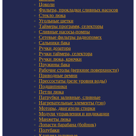
Цоколи
Фильтра, прокладки сливных насосов
Стекло люка
Угольные щетки
Таймеры программ, селекторы
Сливные насосы-помпы
Сетевые фильтры радиопомех
Сальники бака
Ручки дозатора
Ручки таймера, селектора
Ручки люка, крючки
Пружины бака
Рабочие столы (верхние поверхности)
Приводные ремни
Прессостаты (реле уровня воды)
Подшипники
Петли люка
Патрубки заливные, сливные
Нагревательные элементы (тэн)
Моторы, двигатели стирки
Модули управления и индикации
Манжеты люка
Лопасти барабана (бойник)
Полубаки
Клапана заливные