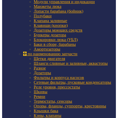
Модули управления и индикации
Манжеты люка
Лопасти барабана (бойник)
Полубаки
Клапана заливные
Клавиши (кнопки)
Дозаторы моющих средств
Бункеры дозатора
Блокировки люка (УБЛ)
Баки в сборе, барабаны
Амортизаторы
по наименованию запчасти
Щетки двигателя
Шланги сливные и заливные, аквастопы
Разное
Дозаторы
Фильтры и корпуса насосов
Сетевые фильтры, пусковые конденсаторы
Реле уровня, прессостаты
Шкивы
Ремни
Термостаты, сенсоры
Опоры, фланцы, суппорты, крестовины
Крышки бака
Кэны, клапаны