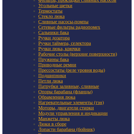
Фильтра, прокладки сливных насосов
Угольные щетки
Термостаты
Стекло люка
Сливные насосы-помпы
Сетевые фильтры радиопомех
Сальники бака
Ручки дозатора
Ручки таймера, селектора
Ручки люка, крючки
Рабочие столы (верхние поверхности)
Пружины бака
Приводные ремни
Прессостаты (реле уровня воды)
Подшипники
Петли люка
Патрубки заливные, сливные
Опоры барабана (фланцы)
Обрамления люка
Нагревательные элементы (тэн)
Моторы, двигатели стирки
Модули управления и индикации
Манжеты люка
Люки в сборе
Лопасти барабана (бойник)