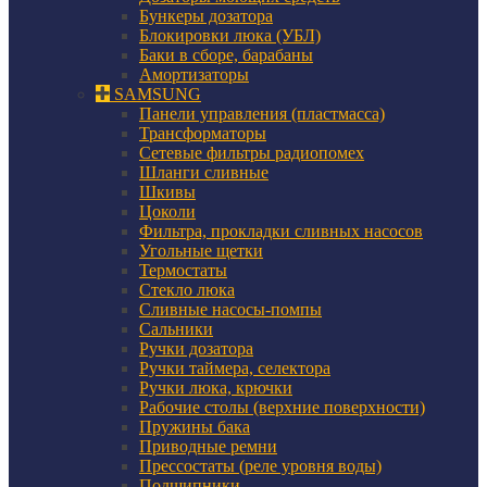
Бункеры дозатора
Блокировки люка (УБЛ)
Баки в сборе, барабаны
Амортизаторы
SAMSUNG
Панели управления (пластмасса)
Трансформаторы
Сетевые фильтры радиопомех
Шланги сливные
Шкивы
Цоколи
Фильтра, прокладки сливных насосов
Угольные щетки
Термостаты
Стекло люка
Сливные насосы-помпы
Сальники
Ручки дозатора
Ручки таймера, селектора
Ручки люка, крючки
Рабочие столы (верхние поверхности)
Пружины бака
Приводные ремни
Прессостаты (реле уровня воды)
Подшипники