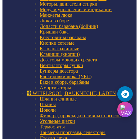
Моторы, двигатели стирки
Модули управления и индикации
Манжеты люка
Люки в сборе
Лопасти барабана (бойник)
Крышки бака
Крестовины барабана
Кнопки сетевые
Клапана заливные
Клавиши (кнопки)
Дозаторы моющих средств
Вентиляторы сушки
Бункеры дозатора
Блокировки люка (УБЛ)
Баки в сборе, барабаны
Амортизаторы
WHIRLPOOL, BAUKNECHT, LADEN
Шланги сливные
Шкивы
Цоколи
Фильтра, прокладки сливных насосов
Угольные щетки
Термостаты
Таймеры программ, селекторы
Стекло люка