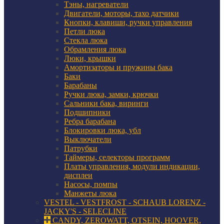
Тэны, нагреватели
Двигатели, моторы, тахо датчики
Кнопки, клавиши, ручки управления
Петли люка
Стекла люка
Обрамления люка
Люки, крышки
Амортизаторы и пружины бака
Баки
Барабаны
Ручки люка, замки, крючки
Сальники бака, виринги
Подшипники
Ребра барабана
Блокировки люка, убл
Выключатели
Патрубки
Таймеры, селекторы программ
Платы управления, модули индикации,
дисплеи
Насосы, помпы
Манжеты люка
VESTEL - VESTFROST - SCHAUB LORENZ -
JACKY'S - SELECLINE
CANDY, ZEROWATT, OTSEIN, HOOVER,