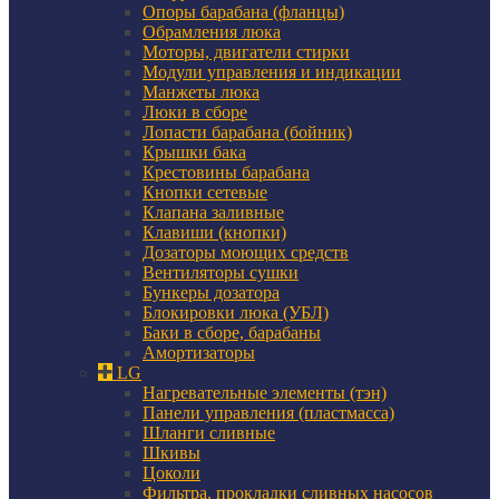
Опоры барабана (фланцы)
Обрамления люка
Моторы, двигатели стирки
Модули управления и индикации
Манжеты люка
Люки в сборе
Лопасти барабана (бойник)
Крышки бака
Крестовины барабана
Кнопки сетевые
Клапана заливные
Клавиши (кнопки)
Дозаторы моющих средств
Вентиляторы сушки
Бункеры дозатора
Блокировки люка (УБЛ)
Баки в сборе, барабаны
Амортизаторы
LG
Нагревательные элементы (тэн)
Панели управления (пластмасса)
Шланги сливные
Шкивы
Цоколи
Фильтра, прокладки сливных насосов