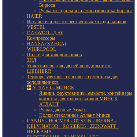
Бирюса
Ручка холодильника / морозильника Бирюса
HAIER
Испарители для отечественных холодильников
VESTEL
DAEWOO - ДЭУ
Компрессоры
HANSA (ХАНСА)
WHIRLPOOL
Полки для холодильников
ЗИЛ
Уплотнители для дверей холодильников
LIEBHERR
Терморегуляторы, сенсоры, термостаты для
холодильников
АТЛАНТ - МИНСК
Ящики, фруктовницы, емкости, контейнеры,
корзины для холодильников МИНСК
АТЛАНТ
Ручки дверные Атлант
Полки стеклянные Атлант Минск
CANDY - HOOVER - OTSEIN - IBERNA -
KELVINATOR - ROSIERES - ZEROWATT -
HELKAMA