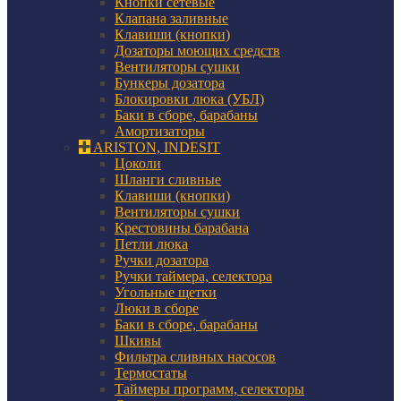
Кнопки сетевые
Клапана заливные
Клавиши (кнопки)
Дозаторы моющих средств
Вентиляторы сушки
Бункеры дозатора
Блокировки люка (УБЛ)
Баки в сборе, барабаны
Амортизаторы
ARISTON, INDESIT
Цоколи
Шланги сливные
Клавиши (кнопки)
Вентиляторы сушки
Крестовины барабана
Петли люка
Ручки дозатора
Ручки таймера, селектора
Угольные щетки
Люки в сборе
Баки в сборе, барабаны
Шкивы
Фильтра сливных насосов
Термостаты
Таймеры программ, селекторы