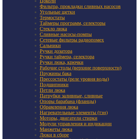
Цоколи
Фильтра, прокладки сливных насосов
Угольные щетки
Термостаты
Таймеры программ, селекторы
Стекло люка
Сливные насосы-помпы
Сетевые фильтры радиопомех
Сальники
Ручки дозатора
Ручки таймера, селектора
Ручки люка, крючки
Рабочие столы (верхние поверхности)
Пружины бака
Прессостаты (реле уровня воды)
Подшипники
Петли люка
Патрубки заливные, сливные
Опоры барабана (фланцы)
Обрамления люка
Нагревательные элементы (тэн)
Моторы, двигатели стирки
Модули управления и индикации
Манжеты люка
Люки в сборе