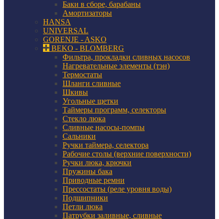
Баки в сборе, барабаны
Амортизаторы
HANSA
UNIVERSAL
GORENJE - ASKO
BEKO - BLOMBERG
Фильтра, прокладки сливных насосов
Нагревательные элементы (тэн)
Термостаты
Шланги сливные
Шкивы
Угольные щетки
Таймеры программ, селекторы
Стекло люка
Сливные насосы-помпы
Сальники
Ручки таймера, селектора
Рабочие столы (верхние поверхности)
Ручки люка, крючки
Пружины бака
Приводные ремни
Прессостаты (реле уровня воды)
Подшипники
Петли люка
Патрубки заливные, сливные