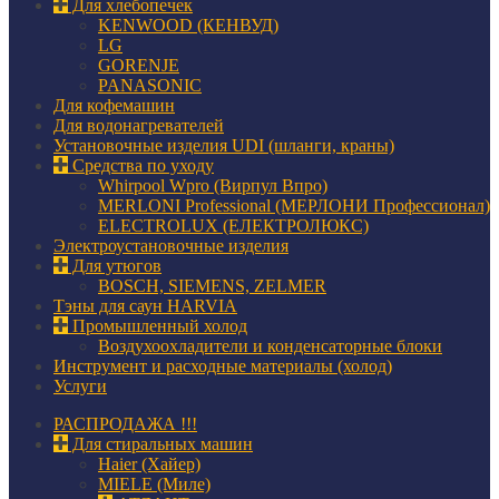
Для хлебопечек
KENWOOD (КЕНВУД)
LG
GORENJE
PANASONIC
Для кофемашин
Для водонагревателей
Установочные изделия UDI (шланги, краны)
Средства по уходу
Whirpool Wpro (Вирпул Впро)
MERLONI Professional (МЕРЛОНИ Профессионал)
ELECTROLUX (ЕЛЕКТРОЛЮКС)
Электроустановочные изделия
Для утюгов
BOSCH, SIEMENS, ZELMER
Тэны для саун HARVIA
Промышленный холод
Воздухоохладители и конденсаторные блоки
Инструмент и расходные материалы (холод)
Услуги
РАСПРОДАЖА !!!
Для стиральных машин
Haier (Хайер)
MIELE (Миле)