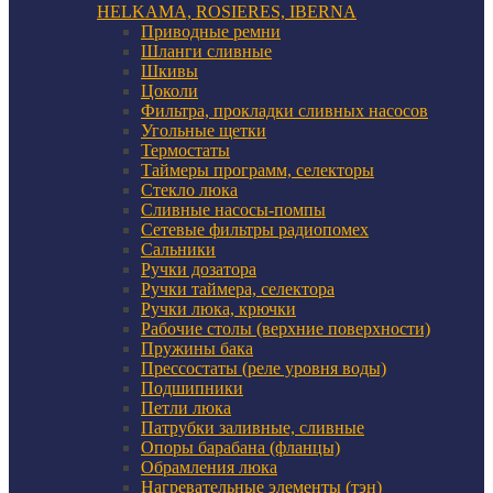
HELKAMA, ROSIERES, IBERNA
Приводные ремни
Шланги сливные
Шкивы
Цоколи
Фильтра, прокладки сливных насосов
Угольные щетки
Термостаты
Таймеры программ, селекторы
Стекло люка
Сливные насосы-помпы
Сетевые фильтры радиопомех
Сальники
Ручки дозатора
Ручки таймера, селектора
Ручки люка, крючки
Рабочие столы (верхние поверхности)
Пружины бака
Прессостаты (реле уровня воды)
Подшипники
Петли люка
Патрубки заливные, сливные
Опоры барабана (фланцы)
Обрамления люка
Нагревательные элементы (тэн)