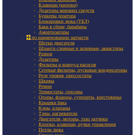
Клавиши (кнопки)
Дозаторы моющих средств
Бункеры дозатора
Блокировки люка (УБЛ)
Баки в сборе, барабаны
Амортизаторы
по наименованию запчасти
Щетки двигателя
Шланги сливные и заливные, аквастопы
Разное
Дозаторы
Фильтры и корпуса насосов
Сетевые фильтры, пусковые конденсаторы
Реле уровня, прессостаты
Шкивы
Ремни
Термостаты, сенсоры
Опоры, фланцы, суппорты, крестовины
Крышки бака
Кэны, клапаны
Тэны, нагреватели
Двигатели, моторы, тахо датчики
Кнопки, клавиши, ручки управления
Петли люка