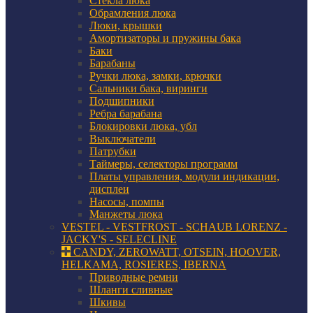
Стекла люка
Обрамления люка
Люки, крышки
Амортизаторы и пружины бака
Баки
Барабаны
Ручки люка, замки, крючки
Сальники бака, виринги
Подшипники
Ребра барабана
Блокировки люка, убл
Выключатели
Патрубки
Таймеры, селекторы программ
Платы управления, модули индикации,
дисплеи
Насосы, помпы
Манжеты люка
VESTEL - VESTFROST - SCHAUB LORENZ -
JACKY'S - SELECLINE
CANDY, ZEROWATT, OTSEIN, HOOVER,
HELKAMA, ROSIERES, IBERNA
Приводные ремни
Шланги сливные
Шкивы