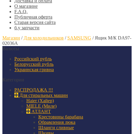
Доставка и оплата
О магазине
F.A.Q.
Публичная оферта
Старая версия сайта
б.у запчасти
Магазин
/
Для холодильников
/
SAMSUNG
/
Ящик М/К DA97-
02036A
Валюты
Российский рубль
Белорусский рубль
Украинская гривна
Категории
РАСПРОДАЖА !!!
Для стиральных машин
Haier (Хайер)
MIELE (Миле)
АТЛАНТ
Крестовины барабана
Обрамления люка
Шланги сливные
Шкивы