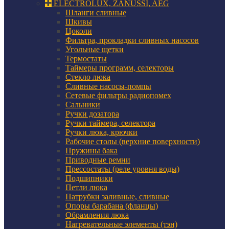
ELECTROLUX, ZANUSSI, AEG
Шланги сливные
Шкивы
Цоколи
Фильтра, прокладки сливных насосов
Угольные щетки
Термостаты
Таймеры программ, селекторы
Стекло люка
Сливные насосы-помпы
Сетевые фильтры радиопомех
Сальники
Ручки дозатора
Ручки таймера, селектора
Ручки люка, крючки
Рабочие столы (верхние поверхности)
Пружины бака
Приводные ремни
Прессостаты (реле уровня воды)
Подшипники
Петли люка
Патрубки заливные, сливные
Опоры барабана (фланцы)
Обрамления люка
Нагревательные элементы (тэн)