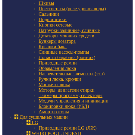
Шкивы
Прессостаты (реле уровня воды)
Сальники
Подшипники
Кнопки сетевые
Патрубки заливные, сливные
Дозаторы моющих средств
Бункеры дозатора
Крышки бака
Сливные насосы-помпы
Лопасти барабана (бойник)
Приводные ремни
Обрамления люка
Нагревательные элементы (тэн)
Ручки люка, крючки
Манжеты люка
Моторы, двигатели стирки
Таймеры программ, селекторы
Модули управления и индикации
Блокировки люка (УБЛ)
Амортизаторы
Для сушильных машин
LG
Приводные ремни LG (ЛЖ)
WHIRLPOOL, INDESIT