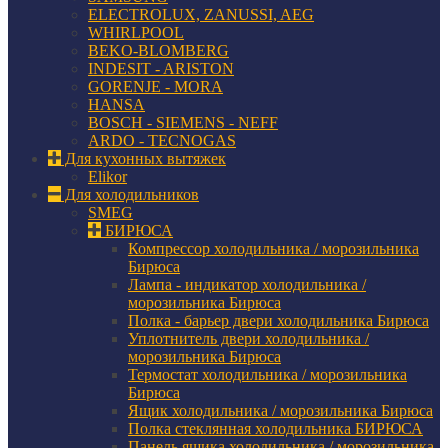
ELECTROLUX, ZANUSSI, AEG
WHIRLPOOL
BEKO-BLOMBERG
INDESIT - ARISTON
GORENJE - MORA
HANSA
BOSCH - SIEMENS - NEFF
ARDO - TECNOGAS
Для кухонных вытяжек
Elikor
Для холодильников
SMEG
БИРЮСА
Компрессор холодильника / морозильника
Бирюса
Лампа - индикатор холодильника /
морозильника Бирюса
Полка - барьер двери холодильника Бирюса
Уплотнитель двери холодильника /
морозильника Бирюса
Термостат холодильника / морозильника
Бирюса
Ящик холодильника / морозильника Бирюса
Полка стеклянная холодильника БИРЮСА
Панель ящика холодильника / морозильника