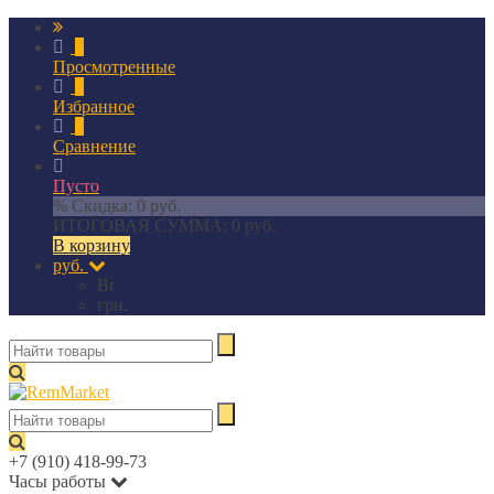
0
Просмотренные
0
Избранное
0
Сравнение
Пусто
% Скидка:
0 руб.
ИТОГОВАЯ СУММА:
0 руб.
В корзину
руб.
Br
грн.
+7 (910) 418-99-73
Часы работы