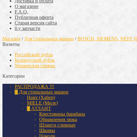
Доставка и оплата
О магазине
F.A.Q.
Публичная оферта
Старая версия сайта
б.у запчасти
Магазин
/
Для стиральных машин
/
BOSCH, SIEMENS, NEFF 
Валюты
Российский рубль
Белорусский рубль
Украинская гривна
Категории
РАСПРОДАЖА !!!
Для стиральных машин
Haier (Хайер)
MIELE (Миле)
АТЛАНТ
Крестовины барабана
Обрамления люка
Шланги сливные
Шкивы
Цоколи