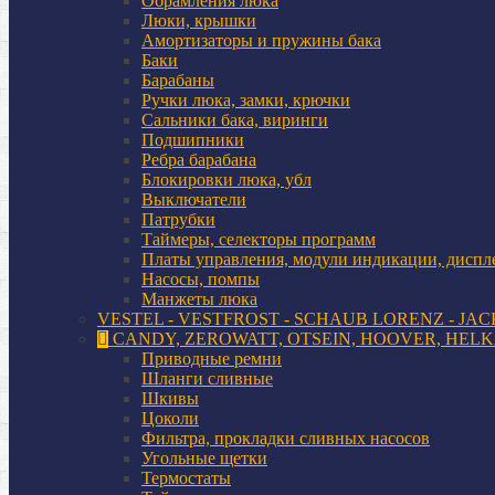
Обрамления люка
Люки, крышки
Амортизаторы и пружины бака
Баки
Барабаны
Ручки люка, замки, крючки
Сальники бака, виринги
Подшипники
Ребра барабана
Блокировки люка, убл
Выключатели
Патрубки
Таймеры, селекторы программ
Платы управления, модули индикации, диспл
Насосы, помпы
Манжеты люка
VESTEL - VESTFROST - SCHAUB LORENZ - JAC
CANDY, ZEROWATT, OTSEIN, HOOVER, HELK
Приводные ремни
Шланги сливные
Шкивы
Цоколи
Фильтра, прокладки сливных насосов
Угольные щетки
Термостаты