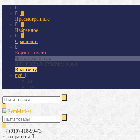
0
Просмотренные
0
Избранное
0
Сравнение
Корзина пуста
% Скидка:
0 руб.
ИТОГОВАЯ СУММА:
0 руб.
В корзину
руб.
Br
грн.
+7 (910) 418-99-73
Часы работы