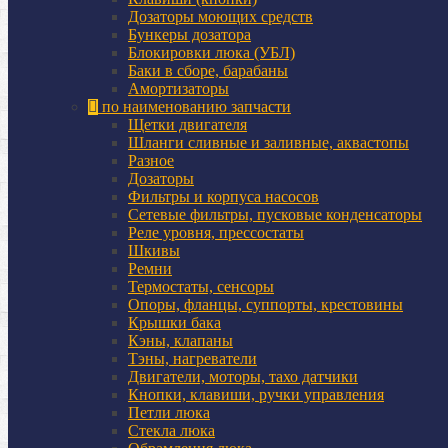
Дозаторы моющих средств
Бункеры дозатора
Блокировки люка (УБЛ)
Баки в сборе, барабаны
Амортизаторы
по наименованию запчасти
Щетки двигателя
Шланги сливные и заливные, аквастопы
Разное
Дозаторы
Фильтры и корпуса насосов
Сетевые фильтры, пусковые конденсаторы
Реле уровня, прессостаты
Шкивы
Ремни
Термостаты, сенсоры
Опоры, фланцы, суппорты, крестовины
Крышки бака
Кэны, клапаны
Тэны, нагреватели
Двигатели, моторы, тахо датчики
Кнопки, клавиши, ручки управления
Петли люка
Стекла люка