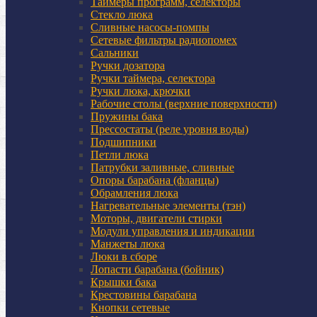
Таймеры программ, селекторы
Стекло люка
Сливные насосы-помпы
Сетевые фильтры радиопомех
Сальники
Ручки дозатора
Ручки таймера, селектора
Ручки люка, крючки
Рабочие столы (верхние поверхности)
Пружины бака
Прессостаты (реле уровня воды)
Подшипники
Петли люка
Патрубки заливные, сливные
Опоры барабана (фланцы)
Обрамления люка
Нагревательные элементы (тэн)
Моторы, двигатели стирки
Модули управления и индикации
Манжеты люка
Люки в сборе
Лопасти барабана (бойник)
Крышки бака
Крестовины барабана
Кнопки сетевые