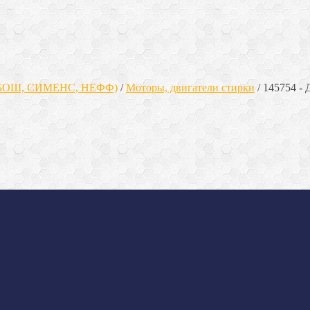
(БОШ, СИМЕНС, НЕФФ)
/
Моторы, двигатели стирки
/
145754 - 