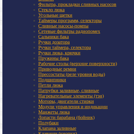
Фильтра, прокладки сливных насосов
Стекло люка
Угольные щетки
Таймеры программ, селекторы
Сливные насосы-помпы
Сетевые фильтры радиопомех
Сальники бака
Ручки дозатора
Ручки таймера, селектора
Ручки люка, крючки
Пружины бака
Рабочие столы (верхние поверхности)
Приводные ремни
Прессостаты (реле уровня воды)
Подшипники
Петли люка
Патрубки заливные, сливные
Нагревательные элементы (тэн)
Моторы, двигатели стирки
Модули управления и индикации
Манжеты люка
Лопасти барабана (бойник)
Полубаки
Клапана заливные
Клавиши (кнопки)