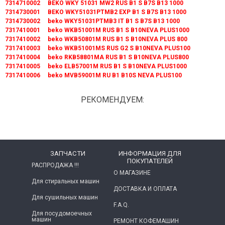
7314710002 BEKO WKY 51031 MW2 RUS B1 S B7S B13 1000
7314730001 BEKO WKY51031PTMB2 EXP B1 S B7S B13 1000
7314730002 beko WKY51031PTMB3 IT B1 S B7S B13 1000
7317410001 beko WKB51001M RUS B1 S B10NEVA PLUS1000
7317410002 beko WKB50801M RUS B1 S B10NEVA PLUS 800
7317410003 beko WKB51001MS RUS G2 S B10NEVA PLUS100
7317410004 beko RKB58801MA RUS B1 S B10NEVA PLUS800
7317410005 beko ELB57001M RUS B1 S B10NEVA PLUS1000
7317410006 beko MVB59001M RU B1 B10S NEVA PLUS100
РЕКОМЕНДУЕМ:
ЗАПЧАСТИ
ИНФОРМАЦИЯ ДЛЯ
ПОКУПАТЕЛЕЙ
РАСПРОДАЖА !!!
О МАГАЗИНЕ
Для стиральных машин
ДОСТАВКА И ОПЛАТА
Для сушильных машин
F.A.Q.
Для посудомоечных
машин
РЕМОНТ КОФЕМАШИН